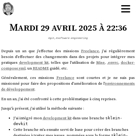
Mardi 29 avril 2025 à 22:36
#git
,
#software-engineering
Depuis un an que j'effectue des missions
Freelance
, j'ai régulièrement
besoin d'effectuer des changements dans des projets pour intégrer mes
pratiques
development kit
, telles que l'utilisation de
Mise
,
.envrc
,
docker-
compose.yml
, un
README
guidé, etc.
Généralement, ces missions
Freelance
sont courtes et je ne suis pas
missionné pour faire des propositions d'amélioration de l'
environnements
de développement
.
En un an, j'ai été confronté à cette problématique à cinq reprises.
Jusqu'à présent, j'ai utilisé la méthode suivante :
J'ai intégré mon
development kit
dans une branche
sklein-
devkit
Cette branche m'a ensuite servi de base pour créer des branches
destinées à traiter mes issues, nommées sous la forme
sklein-