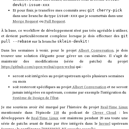
devkit-issue-xxx
Et pour finir, je transfère mes commits avec
git cherry-pick
dans une branche du type
que je soumettais dans une
issue-xxx
Merge Request
ou
Pull Request
.
À la base, ce workflow de développement n'est pas très agréable à utiliser,
et devient particulièrement complexe lorsque je dois effectuer des
git
sur la branche
!
pull --rebase
sklein-devkit
Dans les semaines à venir, pour le projet
Albert Conversation
, je dois
trouver une solution élégante pour gérer un cas similaire. Il s'agit de
maintenir des modifications (série de patchs) du projet
https://github.com/open-webui/open-webui
qui :
seront soit intégrées au projet upstream après plusieurs semaines
ou mois
soit resteront spécifiques au projet
Albert Conversation
et ne seront
jamais intégrées en upstream, comme par exemple l'intégration du
Système de Design de l'État
.
Je me souviens avoir été marqué par l'histoire du projet
Real-Time Linux
mentionnée dans l'épisode
118
du podcast de
Clever Cloud
: les
développeurs de
Real-Time Linux
ont maintenu pendant 20 ans toute une
série de patchs avant de finir par être intégrés dans le
kernel
upstream
(source : la conférence "
PREEMPT_RT over the years
") !