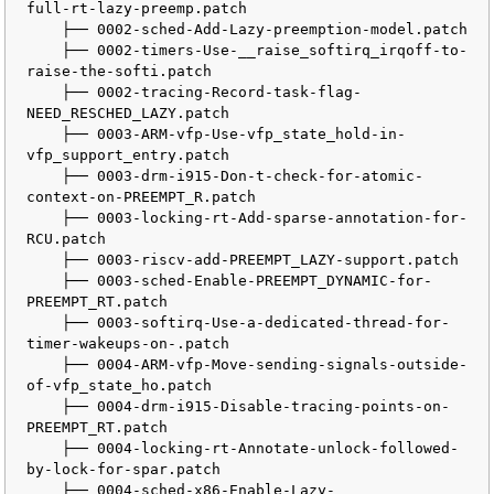
full-rt-lazy-preemp.patch

    ├── 0002-sched-Add-Lazy-preemption-model.patch

    ├── 0002-timers-Use-__raise_softirq_irqoff-to-
raise-the-softi.patch

    ├── 0002-tracing-Record-task-flag-
NEED_RESCHED_LAZY.patch

    ├── 0003-ARM-vfp-Use-vfp_state_hold-in-
vfp_support_entry.patch

    ├── 0003-drm-i915-Don-t-check-for-atomic-
context-on-PREEMPT_R.patch

    ├── 0003-locking-rt-Add-sparse-annotation-for-
RCU.patch

    ├── 0003-riscv-add-PREEMPT_LAZY-support.patch

    ├── 0003-sched-Enable-PREEMPT_DYNAMIC-for-
PREEMPT_RT.patch

    ├── 0003-softirq-Use-a-dedicated-thread-for-
timer-wakeups-on-.patch

    ├── 0004-ARM-vfp-Move-sending-signals-outside-
of-vfp_state_ho.patch

    ├── 0004-drm-i915-Disable-tracing-points-on-
PREEMPT_RT.patch

    ├── 0004-locking-rt-Annotate-unlock-followed-
by-lock-for-spar.patch

    ├── 0004-sched-x86-Enable-Lazy-