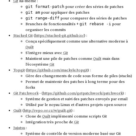
Git
lui-même :
pour créer des séries de patches
git format-patch
pour appliquer des patches
git am
pour comparer des séries de patches
git range-diff
Branches de fonctionnalités +
pour
git rebase -i
organiser les commits
Stacked Git
(
https://stacked-git.github.io/
) :
Conçu spécifiquement comme une alternative moderne à
Quilt
S'intègre mieux avec
Git
Maintient une pile de patches comme
Quilt
mais dans
l'écosystème
Git
Topgit
(
https://github.com/mackyle/topgit
) :
Gère des changements de code sous forme de piles (stacks)
Permet de maintenir des patches à long terme pour des
forks
Git Patchwork
- (
https://github.com/getpatchwork/patchwork
) :
Système de gestion et suivi des patches envoyés par email
Utilisé par le noyau Linux et d'autres projets open source
Guilt
(
http://repo.or.cz/w/guilt.git
) :
Clone de
Quilt
implémenté comme scripts Git
Intégration très proche de
Git
Jujutsu
:
Système de contrôle de version moderne basé sur Git