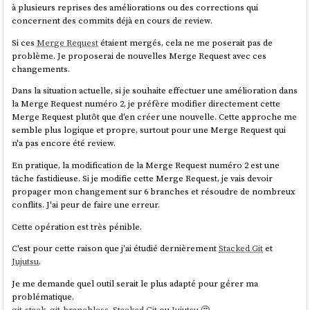
à plusieurs reprises des améliorations ou des corrections qui
concernent des commits déjà en cours de review.
Si ces
Merge Request
étaient mergés, cela ne me poserait pas de
problème. Je proposerai de nouvelles Merge Request avec ces
changements.
Dans la situation actuelle, si je souhaite effectuer une amélioration dans
la Merge Request numéro 2, je préfère modifier directement cette
Merge Request plutôt que d'en créer une nouvelle. Cette approche me
semble plus logique et propre, surtout pour une Merge Request qui
n'a pas encore été review.
En pratique, la modification de la Merge Request numéro 2 est une
tâche fastidieuse. Si je modifie cette Merge Request, je vais devoir
propager mon changement sur 6 branches et résoudre de nombreux
conflits. J'ai peur de faire une erreur.
Cette opération est très pénible.
C'est pour cette raison que j'ai étudié dernièrement
Stacked Git
et
Jujutsu
.
Je me demande quel outil serait le plus adapté pour gérer ma
problématique.
git-stack
,
git-branchless
,
Stacked Git
ou
Jujutsu
🤔.