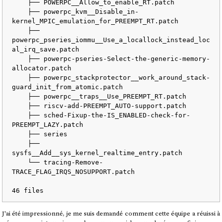
    ├── POWERPC__Allow_to_enable_RT.patch

    ├── powerpc_kvm__Disable_in-
kernel_MPIC_emulation_for_PREEMPT_RT.patch

    ├── 
powerpc_pseries_iommu__Use_a_locallock_instead_loc
al_irq_save.patch

    ├── powerpc-pseries-Select-the-generic-memory-
allocator.patch

    ├── powerpc_stackprotector__work_around_stack-
guard_init_from_atomic.patch

    ├── powerpc__traps__Use_PREEMPT_RT.patch

    ├── riscv-add-PREEMPT_AUTO-support.patch

    ├── sched-Fixup-the-IS_ENABLED-check-for-
PREEMPT_LAZY.patch

    ├── series

    ├── 
sysfs__Add__sys_kernel_realtime_entry.patch

    └── tracing-Remove-
TRACE_FLAG_IRQS_NOSUPPORT.patch

J'ai été impressionné, je me suis demandé comment cette équipe a réuissi à