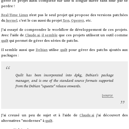
gérer ce projet aussi complexe sur une si longue durée sans finir par se
perdre !
Real-Time Linux
n'est pas le seul projet qui propose des versions patchées
du
kernel
, c'est le cas aussi du projet
Xen
,
Openvz
, etc.
J'ai essayé de comprendre le workflow de développement de ces projets.
Avec l'aide de
Claude.ai
,
il semble
que ces projets utilisent un outil comme
quilt
qui permet de gérer des séries de patchs.
Il semble aussi que
Debian
utilise
quilt
pour gérer des patchs ajoutés aux
packages :
Quilt has been incorporated into dpkg, Debian's package
manager, and is one of the standard source formats supported
from the Debian "squeeze" release onwards.
source
J'ai creusé un peu de sujet et à l'aide de
Claude.ai
j'ai découvert des
alternatives "modernes" à
quilt
.