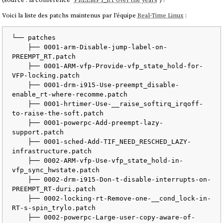
Voici la liste des patchs maintenus par l'équipe
Real-Time Linux
:
└── patches

    ├── 0001-arm-Disable-jump-label-on-
PREEMPT_RT.patch

    ├── 0001-ARM-vfp-Provide-vfp_state_hold-for-
VFP-locking.patch

    ├── 0001-drm-i915-Use-preempt_disable-
enable_rt-where-recomme.patch

    ├── 0001-hrtimer-Use-__raise_softirq_irqoff-
to-raise-the-soft.patch

    ├── 0001-powerpc-Add-preempt-lazy-
support.patch

    ├── 0001-sched-Add-TIF_NEED_RESCHED_LAZY-
infrastructure.patch

    ├── 0002-ARM-vfp-Use-vfp_state_hold-in-
vfp_sync_hwstate.patch

    ├── 0002-drm-i915-Don-t-disable-interrupts-on-
PREEMPT_RT-duri.patch

    ├── 0002-locking-rt-Remove-one-__cond_lock-in-
RT-s-spin_trylo.patch

    ├── 0002-powerpc-Large-user-copy-aware-of-