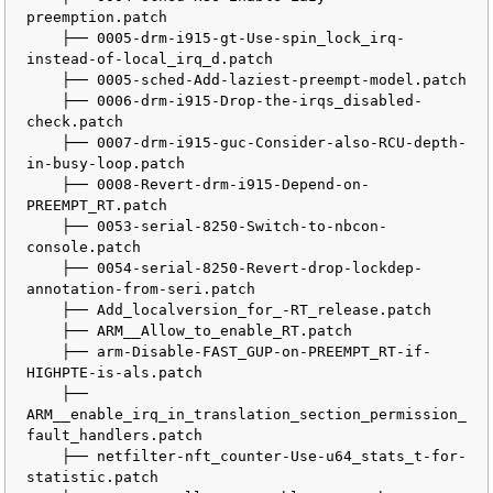
preemption.patch

    ├── 0005-drm-i915-gt-Use-spin_lock_irq-
instead-of-local_irq_d.patch

    ├── 0005-sched-Add-laziest-preempt-model.patch

    ├── 0006-drm-i915-Drop-the-irqs_disabled-
check.patch

    ├── 0007-drm-i915-guc-Consider-also-RCU-depth-
in-busy-loop.patch

    ├── 0008-Revert-drm-i915-Depend-on-
PREEMPT_RT.patch

    ├── 0053-serial-8250-Switch-to-nbcon-
console.patch

    ├── 0054-serial-8250-Revert-drop-lockdep-
annotation-from-seri.patch

    ├── Add_localversion_for_-RT_release.patch

    ├── ARM__Allow_to_enable_RT.patch

    ├── arm-Disable-FAST_GUP-on-PREEMPT_RT-if-
HIGHPTE-is-als.patch

    ├── 
ARM__enable_irq_in_translation_section_permission_
fault_handlers.patch

    ├── netfilter-nft_counter-Use-u64_stats_t-for-
statistic.patch
