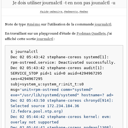
Je dois utiliser journalctl -t en non pas jounalctl -u
#aide-mémoire
,
#mémento
,
#mémo
Note de type
#
mémo
sur l'utilisation de la commande
journalctl
.
En travaillant sur un playground d'étude de
Podman Quadlets
, j'ai
affiché cette sortie
journalctl
:
$ journalctl

Dec 02 05:43:42 stephane-coreos systemd[1]: 
rpm-ostreed.service: Deactivated successfully.

Dec 02 05:43:42 stephane-coreos audit[1]: 
SERVICE_STOP pid=1 uid=0 auid=4294967295 
ses=4294967295 
subj=system_u:system_r:init_t:s0 
msg=
'unit=rpm-ostreed comm="systemd" 
exe="/usr/lib/systemd/systemd" hostname=? ad>

Dec 02 05:43:50 stephane-coreos chronyd[914]: 
Selected source 172.234.184.36 
(2.fedora.pool.ntp.org)

Dec 02 05:44:42 stephane-coreos kernel: evm: 
overlay not supported

Dec 02 05:44:42 stephane-coreos podman[1308]: 