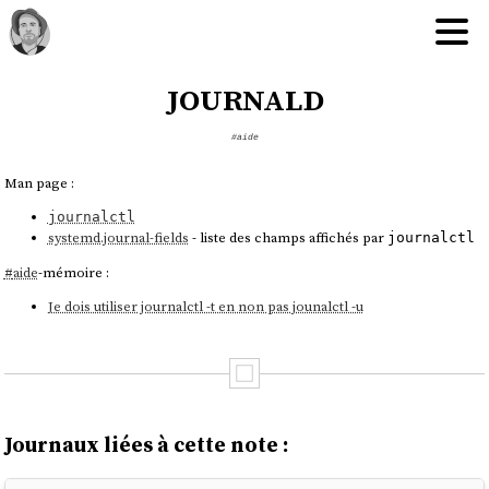
journald
#aide
Man page :
journalctl
systemd.journal-fields
- liste des champs affichés par
journalctl
#
aide
-mémoire :
Je dois utiliser journalctl -t en non pas jounalctl -u
Journaux liées à cette note :