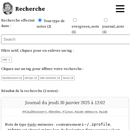
Recherche
Recherche effectué
Tous type de
dans :
notes (2)
evergreen_note
journal_note
(1)
(1)
Filtre actif, cliquez pour en enlever un tag :
aide
Cliquez sur un tag pour affiner votre recherche :
#JaiDécouvert (1)
DevOps (1)
aide-mémoire (1)
linux (1)
Résultat de la recherche (2 notes) :
Journal du jeudi 30 janvier 2025 à 12:02
##JaiDécouvert
,
#DevOps
,
#linux
,
#aide-mémoire
,
#aide
Note de type
#
aide
-mémoire : contrairement à
,
~/.zprofile
est chargé même lors de l'exécution d'une session
ssh
en
.zshenv