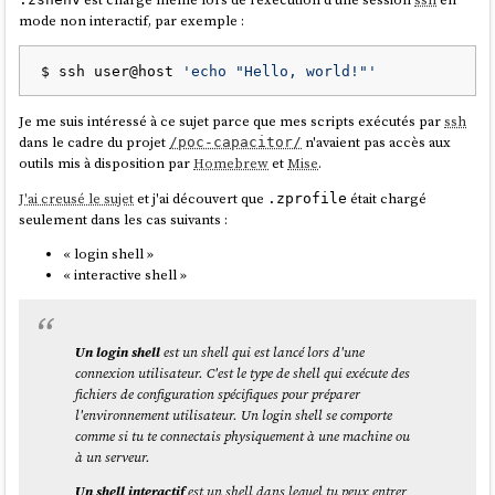
mode non interactif, par exemple :
$ ssh user@host 
'echo "Hello, world!"'
Je me suis intéressé à ce sujet parce que mes scripts exécutés par
ssh
dans le cadre du projet
n'avaient pas accès aux
/poc-capacitor/
outils mis à disposition par
Homebrew
et
Mise
.
J'ai creusé le sujet
et j'ai découvert que
était chargé
.zprofile
seulement dans les cas suivants :
« login shell »
« interactive shell »
Un login shell
est un shell qui est lancé lors d'une
connexion utilisateur. C'est le type de shell qui exécute des
fichiers de configuration spécifiques pour préparer
l'environnement utilisateur. Un login shell se comporte
comme si tu te connectais physiquement à une machine ou
à un serveur.
Un shell interactif
est un shell dans lequel tu peux entrer