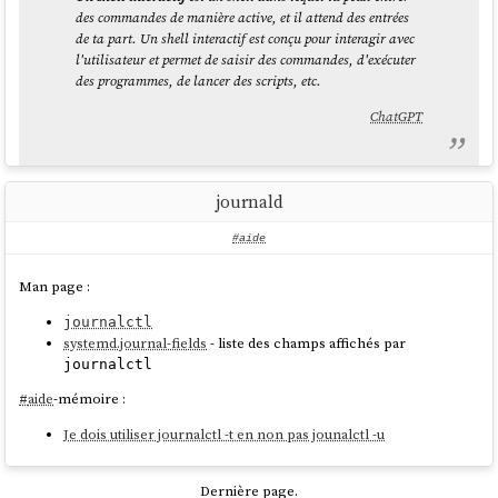
des commandes de manière active, et il attend des entrées
de ta part. Un shell interactif est conçu pour interagir avec
l'utilisateur et permet de saisir des commandes, d'exécuter
des programmes, de lancer des scripts, etc.
ChatGPT
Suite à cela, dans ce commit "
Move zsh config from .zprofile to
journald
.zshenv
", j'ai déplacé la configuration de
Homebrew
et
Mise
de
vers
.
~/.zprofile
.zshenv
#aide
Cela donne ceci une fois configuré :
Man page :
$ 
cat
journalctl
systemd.journal-fields
- liste des champs affichés par
eval
"
$(/opt/homebrew/bin/brew shellenv)
"
eval
"
$(mise activate zsh)
"
journalctl
#
aide
-mémoire :
Mais, attention,
« As /etc/zshenv is run for all instances of zsh »
. Je
Je dois utiliser journalctl -t en non pas jounalctl -u
pense que ce n'est pas forcément une bonne idée d'appliquer cette
configuration sur une
workstation
, parce que cela peut "ralentir"
légèrement le système en lançant inutilement ces commandes.
Dernière page.