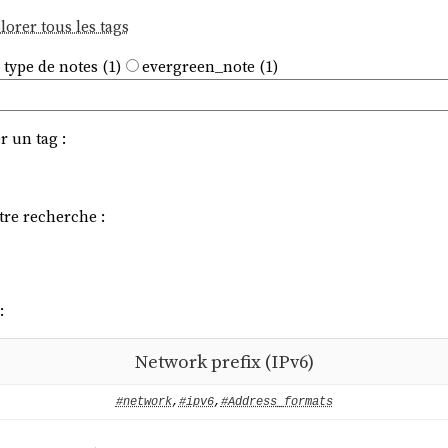
lorer tous les tags
 type de notes (1)
evergreen_note (1)
r un tag :
tre recherche :
:
Network prefix (IPv6)
#network
,
#ipv6
,
#Address_formats