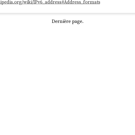
ikipedia.org/wiki/IPv6_address#Address_formats
Dernière page.