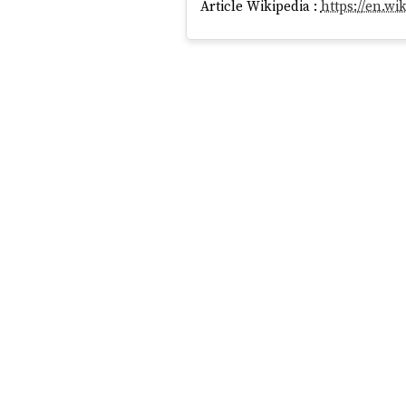
Article Wikipedia :
https://en.w