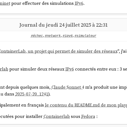
ninet
pour effectuer des simulations
IPv6
.
Journal du jeudi 24 juillet 2025 à 22:31
LTICAST,UP,LOWER_UP> mtu 1500 qdisc fq_codel state 
#échec
,
#network
,
#ipv6
,
#simulateur
 ContainerLab, un projet qui permet de simuler des réseaux
", j
rlab
pour simuler deux réseaux
IPv6
connectés entre eux : 3 s
nt depuis quelques mois,
Claude Sonnet 4
m'a produit une impl
enu dans
2025-07-20_1241
).
cipalement en français
le contenu du README.md de mon pla
xécutées pour installer
Containerlab
sous
Fedora
:
hes, j'ai appris que quand le
network backend
est configur
user
DHCP
et
NAT
. Il répond aux requêtes DHCP de la VM démarrée et