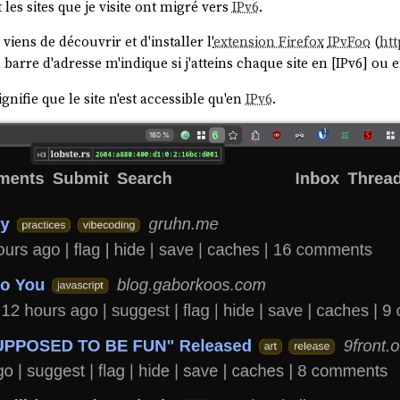
 les sites que je visite ont migré vers
IPv6
.
 viens de découvrir et d'installer l'
extension Firefox
IPvFoo
(
htt
la barre d'adresse m'indique si j'atteins chaque site en [IPv6] ou 
ignifie que le site n'est accessible qu'en
IPv6
.