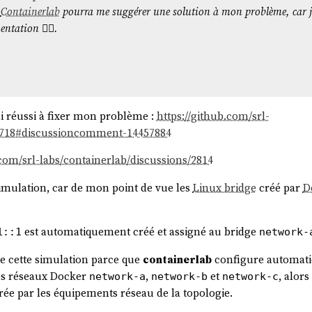
 \      
# configuration du network backend
e
Containerlab
pourra me suggérer une solution à mon problème, car je
dev=n1 \ 
# virtual network device
ntation 🤷‍♂️.
propose une alternative plus simplifiée avec l'option
. Voi
-nic
'ai réussi à fixer mon problème :
https://github.com/srl-
/2718#discussioncomment-14457884
.com/srl-labs/containerlab/discussions/2814
e simulation, car de mon point de vue les
Linux bridge
créé par
D
propose une alternative plus simplifiée avec l'option
. Voi
-nic
est automatiquement créé et assigné au bridge
1::1
network-
 de cette simulation parce que
containerlab
configure automati
les réseaux Docker
,
et
, alor
network-a
network-b
network-c
WER_UP> mtu 65536 qdisc noqueue state UNKNOWN group
gérée par les équipements réseau de la topologie.