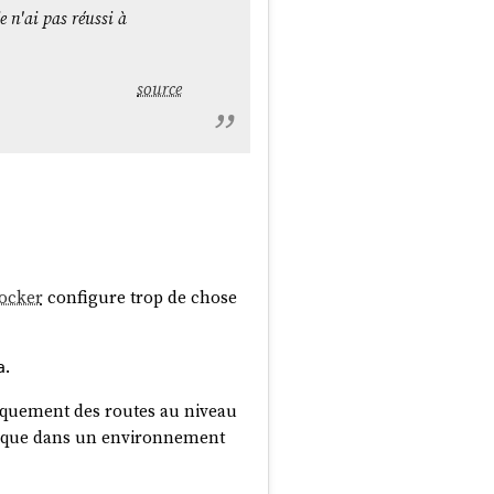
 n'ai pas réussi à
source
ci une exemple équivalent à la
ocker
configure trop de chose
ci un exemple équivalent à la
.
a
quement des routes au niveau
s que dans un environnement
 default qlen 1000
