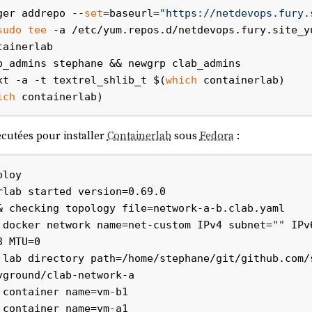
ger addrepo --
set
=baseurl=
"https://netdevops.fury.
sudo
tee
 -a /etc/yum.repos.d/netdevops.fury.site_yu
Pv6
attachées à l'interface
:
eth0
ainerlab

b_admins stephane && newgrp clab_admins

456/64
xt -a -t textrel_shlib_t $(
which
 containerlab)

456/64
ich
 adresses correspondent à :
xécutées pour installer
Containerlab
sous
Fedora
:
5054:00ff:fe12:3456
5054:00ff:fe12:3456
loy

, je pense avoir compris que dans une
IPv6
, la moitié gauche r
rlab started version=0.69.0

), nommé aussi "
network prefix
" ou "
routing prefix
", tandis
000
& checking topology file=network-a-b.clab.yaml

spond à
une adresse d'interface
.
 docker network name=net-custom IPv4 subnet=
""
 IPv6
adresses est identique :
.
5054:00ff:fe12:3456
 MTU=0

énérée par conversion
EUI-64
de l'adresse MAC
52:54:00:12:34
 lab directory path=/home/stephane/git/github.com/
ground/clab-network-a

utre adresse
IPv6
si j'ajoute une interface réseau supplémentaire
container name=vm-b1

container name=vm-a1
