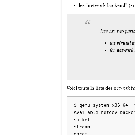
les "network backend" (
-
There are two par
the
virtual 
the
network
Voici toute la liste des
network b
$ qemu-system-x86_64 -
Available netdev backen
socket

stream

dgram
