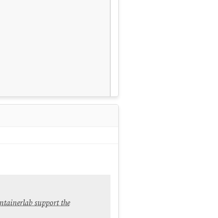
rnet, mais pas l'inverse sans
ntainerlab support the