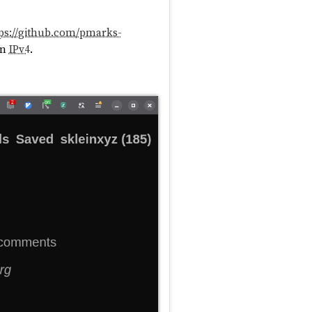
ps://github.com/pmarks-
en
IPv4
.