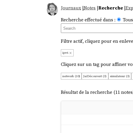
Journaux
|
Notes
|
Recherche
|
Exp
Recherche effectué dans :
Tous
Filtre actif, cliquez pour en enleve
ipv6
Cliquez sur un tag pour affiner vo
network (10)
JaiDécouvert (3)
simulateur (3)
qemu (1)
échec (1)
Résultat de la recherche (11 notes)