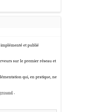
UP group default qlen 
'ai implémenté et publié
erveurs sur le premier réseau et
émentation qui, en pratique, ne
yground
.
é,
QEMU
prend en charge
 gère aussi le routage IP en