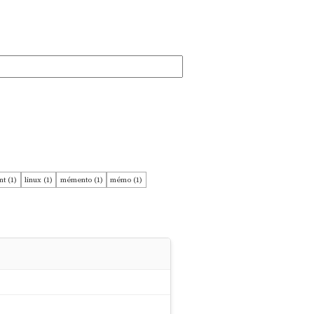
t (1)
linux (1)
mémento (1)
mémo (1)