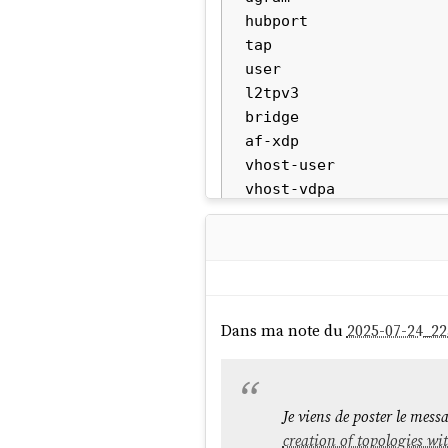
hubport

tap

user

l2tpv3

bridge

af-xdp

vhost-user

Dans cette note, je m'intéress
Le
network backend
permet u
user
configurer un forwarding de po
Dans ma note du
2025-07-24_22
La configuration s'effectue via 
$ qemu-system-x86_64 \

Je viens de poster le mes
    ... \

creation of topologies wi