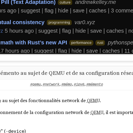
émento au sujet de QEMU et de sa configuration rése
#qemu
,
#network
,
#mémo
,
#ipv6
,
#mémento
o
au sujet des fonctionnalités network de
QEMU
.
ionnement de la configuration network de
QEMU
, il est impor
" (
)
-device