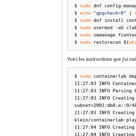
mode
NAT
.
$ 
sudo
 dnf config-mana
$ 
echo
"gpgcheck=0"
 | 
On peut voir ici deux adresses
I
$ 
sudo
 dnf install cont
$ 
sudo
 usermod -aG cla
fec0::5054:ff:fe12:3
$ 
sudo
 semanage fconte
fe80::5054:ff:fe12:3
$ 
sudo
 restorecon $(
wh
Une fois développées
, ces deux
Voici les instructions que j'ai e
fec0:0000:0000:0000:
fe80:0000:0000:0000:
$ 
sudo
 containerlab dep
Après avoir regardé
cette vidéo
11:27:03 INFO Containe
réseau (ici
fe80:0000:0000:0
11:27:03 INFO Parsing 
) corre
5054:00ff:fe12:3456
11:27:03 INFO Creating
La partie interface de ces deux 
subnet=2001:db8:a::0/48
Cette adresse d'interface est g
11:27:03 INFO Creating
klein/containerlab-play
Exemple de génération d'une a
11:27:04 INFO Creating 
11:27:04 INFO Creating 