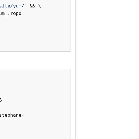
site/yum/"
 && \

m_.repo

eprésente systématiquement un
 que la partie de droite (ici
 
=>
.
:56
5054:00ff:fe12:3456
stephane-
 à la machine virtuelle :