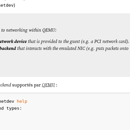
)
netdev
ts to networking within QEMU:
network device
that is provided to the guest (e.g. a PCI network card).
 backend
that interacts with the emulated NIC (e.g. puts packets onto 
ackend
supportés par
QEMU
:
netdev 
help
d types:
