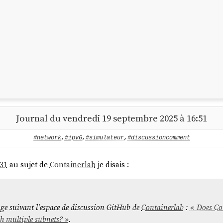
Journal du vendredi 19 septembre 2025 à 16:51
e uniquement aux backend
user
,
tap
et
bridge
.
#network
,
#ipv6
,
#simulateur
,
#discussioncomment
niquement des accès sortant de la machine virtuelle vers Inte
rt.
31
au sujet de
Containerlab
je disais :
les options
et
:
-netdev
-device
sage suivant l'espace de discussion GitHub de
Containerlab
:
« Does Co
th multiple subnets? »
.