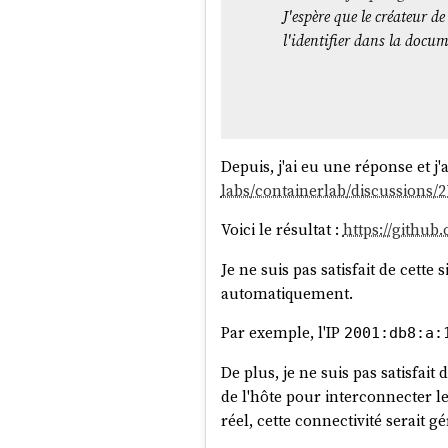
    -netdev user,
id
=n1
J'espère que le créateur d
    -device e1000,net
l'identifier dans la docume
La version
2.12
de
QEMU
(2018) 
configuration ci-dessus :
Depuis, j'ai eu une réponse et j
labs/containerlab/discussions
$ qemu-system-x86_64 \

	... \

Voici le résultat :
https://github
Je ne suis pas satisfait de cett
La version
2.12
de
QEMU
(2018) 
automatiquement.
configuration ci-dessus :
Par exemple, l'IP
2001:db8:a:
De plus, je ne suis pas satisfait
$ ip addr

de l'hôte pour interconnecter 
1: lo: <LOOPBACK,UP,LO
réel, cette connectivité serait 
    link/loopback 00:00:00:00:00:00 brd 00:00:00:00:00:00

    inet 127.0.0.1/8 scope host lo
