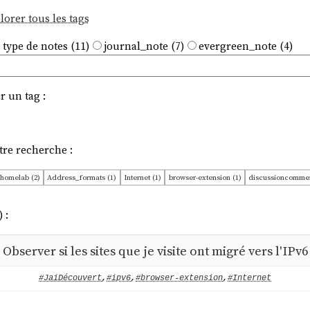
lorer tous les tags
 type de notes (11)
journal_note (7)
evergreen_note (4)
r un tag :
tre recherche :
homelab (2)
Address_formats (1)
Internet (1)
browser-extension (1)
discussioncommen
 :
Observer si les sites que je visite ont migré vers l'IPv6
#JaiDécouvert
,
#ipv6
,
#browser-extension
,
#Internet