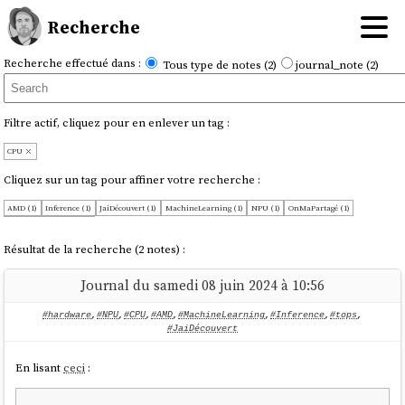
Recherche
Recherche effectué dans :
Tous type de notes (2)
journal_note (2)
Filtre actif, cliquez pour en enlever un tag :
CPU
Cliquez sur un tag pour affiner votre recherche :
AMD (1)
Inference (1)
JaiDécouvert (1)
MachineLearning (1)
NPU (1)
OnMaPartagé (1)
hardware (1)
tops (1)
Résultat de la recherche (2 notes) :
Journal du samedi 08 juin 2024 à 10:56
#hardware
,
#NPU
,
#CPU
,
#AMD
,
#MachineLearning
,
#Inference
,
#tops
,
#JaiDécouvert
En lisant
ceci
: