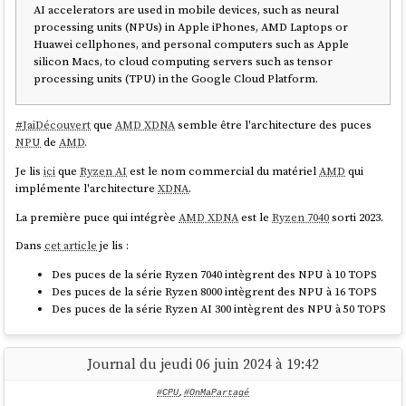
AI accelerators are used in mobile devices, such as neural
processing units (NPUs) in Apple iPhones, AMD Laptops or
Huawei cellphones, and personal computers such as Apple
silicon Macs, to cloud computing servers such as tensor
processing units (TPU) in the Google Cloud Platform.
#
JaiDécouvert
que
AMD XDNA
semble être l'architecture des puces
NPU
de
AMD
.
Je lis
ici
que
Ryzen AI
est le nom commercial du matériel
AMD
qui
implémente l'architecture
XDNA
.
La première puce qui intégrèe
AMD XDNA
est le
Ryzen 7040
sorti 2023.
Dans
cet article
je lis :
Des puces de la série Ryzen 7040 intègrent des NPU à 10 TOPS
Des puces de la série Ryzen 8000 intègrent des NPU à 16 TOPS
Des puces de la série Ryzen AI 300 intègrent des NPU à 50 TOPS
Journal du jeudi 06 juin 2024 à 19:42
#CPU
,
#OnMaPartagé