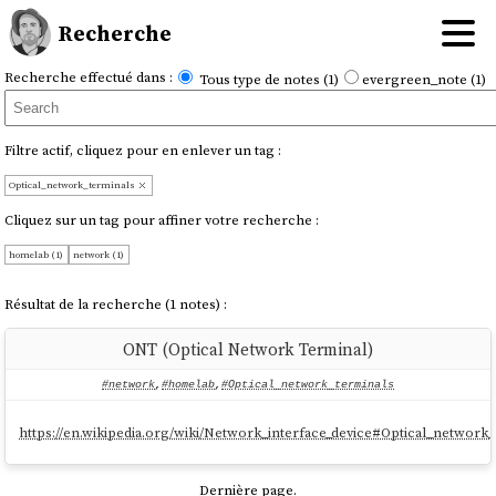
Recherche
Recherche effectué dans :
Tous type de notes (1)
evergreen_note (1)
Filtre actif, cliquez pour en enlever un tag :
Optical_network_terminals
Cliquez sur un tag pour affiner votre recherche :
homelab (1)
network (1)
Résultat de la recherche (1 notes) :
ONT (Optical Network Terminal)
#network
,
#homelab
,
#Optical_network_terminals
https://en.wikipedia.org/wiki/Network_interface_device#Optical_network_
Dernière page.