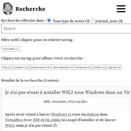
Recherche
Recherche effectué dans :
Tous type de notes (3)
journal_note (3)
Filtre actif, cliquez pour en enlever un tag :
VirtualBox
Cliquez sur un tag pour affiner votre recherche :
WSL (2)
windows (2)
JaiDécouvert (1)
aide-mémoire (1)
mémento (1)
mémo (1)
vagrant (1)
Résultat de la recherche (3 notes) :
Je n'ai pas réussi à installer WSL2 sous Windows dans un Vi
#WSL
,
#windows
,
#VirtualBox
Après avoir réussi à lancer
Windows 11
sous ma
Fedora
dans
VirtualBox
(voir
2025-02-04_1646
), j'ai essayé d'installer et de lancer
WSL2
, mais je n'ai pas réussi 🙁.