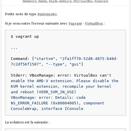
#mémento
,
#mémo
,
#aide-mémoire
,
#VirtualBox
,
#vagrant
Petite note de type
#
mémento
.
Si je rencontre l'erreur suivante avec
Vagrant
-
VirtualBox
:
$ vagrant up

...

Command: [
"startvm"
, 
"2fa1ff70-52d8-4875-b48d-
7c2df56f1507"
, 
"--type"
, 
"gui"
]

J'ai aussi découvert le repository
qui semble
windows-vagrant
permettre de construire différents types d'images
MS Windows
avec
Stderr: VBoxManage: error: VirtualBox can
't 
Packer
. Je n'ai pas essayé d'en construire une.
enable the AMD-V extension. Please disable the 
KVM kernel extension, recompile your kernel 
and reboot (VERR_SVM_IN_USE)

VBoxManage: error: Details: code 
NS_ERROR_FAILURE (0x80004005), component 
La solution est la suivante :