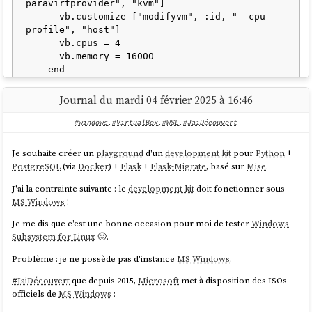
paravirtprovider", "kvm"]

      vb.customize ["modifyvm", :id, "--cpu-
profile", "host"]

      vb.cpus = 4

      vb.memory = 16000

    end

Journal du mardi 04 février 2025 à 16:46
Windows ne semble pas vouloir lancer
Hyper-v
dans un
VirtualBox
.
#windows
,
#VirtualBox
,
#WSL
,
#JaiDécouvert
J'ai essayé différents paramètres pour
, sans
--paravirtprovider
succès.
Je souhaite créer un
playground
d'un
development kit
pour
Python
+
PostgreSQL
(via
Docker
) +
Flask
+
Flask-Migrate
, basé sur
Mise
.
Si quelqu'un a la solution, je suis preneur ! (
contact@stephane-
klein.info
).
J'ai la contrainte suivante : le
development kit
doit fonctionner sous
MS Windows
!
Je me dis que c'est une bonne occasion pour moi de tester
Windows
Subsystem for Linux
🙂.
Problème : je ne possède pas d'instance
MS Windows
.
#
JaiDécouvert
que depuis 2015,
Microsoft
met à disposition des ISOs
officiels de
MS Windows
: