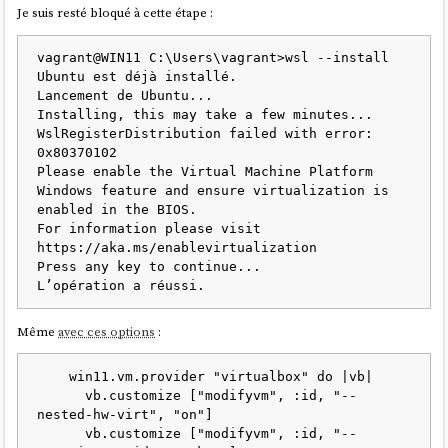
Je suis resté bloqué à cette étape :
vagrant@WIN11 C:\Users\vagrant>wsl --install

Ubuntu est déjà installé.

Lancement de Ubuntu...

Installing, this may take a few minutes...

WslRegisterDistribution failed with error: 
0x80370102

Please enable the Virtual Machine Platform 
Windows feature and ensure virtualization is 
enabled in the BIOS.

For information please visit 
https://aka.ms/enablevirtualization

Press any key to continue...

Même
avec ces options
:
    win11.vm.provider "virtualbox" do |vb|

      vb.customize ["modifyvm", :id, "--
nested-hw-virt", "on"]

      vb.customize ["modifyvm", :id, "--