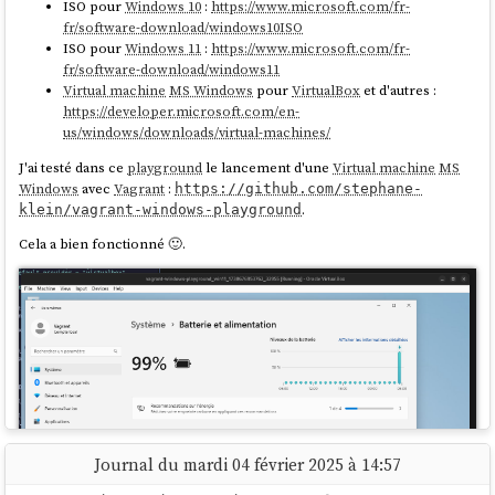
ISO pour
Windows 10
:
https://www.microsoft.com/fr-
fr/software-download/windows10ISO
ISO pour
Windows 11
:
https://www.microsoft.com/fr-
fr/software-download/windows11
Virtual machine
MS Windows
pour
VirtualBox
et d'autres :
https://developer.microsoft.com/en-
us/windows/downloads/virtual-machines/
J'ai testé dans ce
playground
le lancement d'une
Virtual machine
MS
Windows
avec
Vagrant
:
https://github.com/stephane-
.
klein/vagrant-windows-playground
Cela a bien fonctionné 🙂.
Journal du mardi 04 février 2025 à 14:57