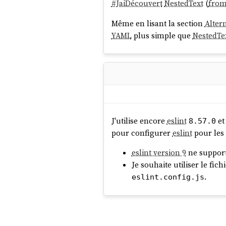
#
JaiDécouvert
NestedText
(
fro
Même en lisant la section
Alter
YAML
plus simple que
NestedTe
J'utilise encore
eslint
et
8.57.0
pour configurer
eslint
pour les 
eslint version 9
ne support
Je souhaite utiliser le fich
.
eslint.config.js