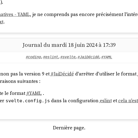
m
).
natives - YAML
, je ne comprends pas encore précisément l'intérê
xt
.
Journal du mardi 18 juin 2024 à 17:39
#coding
,
#eslint
,
#svelte
,
#JaiDécidé
,
#YAML
 non pas la version 9 et
#
JaiDécidé
d'arrêter d'utiliser le format
raisons suivantes :
e le format
#
YAML
.
ier
dans la configuration
eslint
et
cela n'es
svelte.config.js
Dernière page.