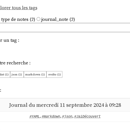
lorer tous les tags
 type de notes (2)
journal_note (2)
r un tag :
tre recherche :
lint (1)
json (1)
markdown (1)
svelte (1)
:
Journal du mercredi 11 septembre 2024 à 09:28
#YAML
,
#markdown
,
#json
,
#JaiDécouvert