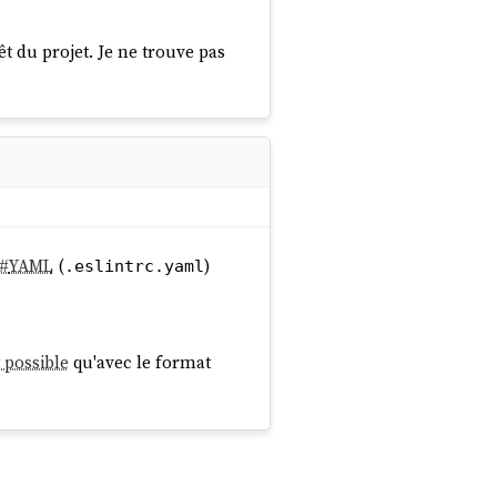
t du projet. Je ne trouve pas
#
YAML
(
)
.eslintrc.yaml
t possible
qu'avec le format