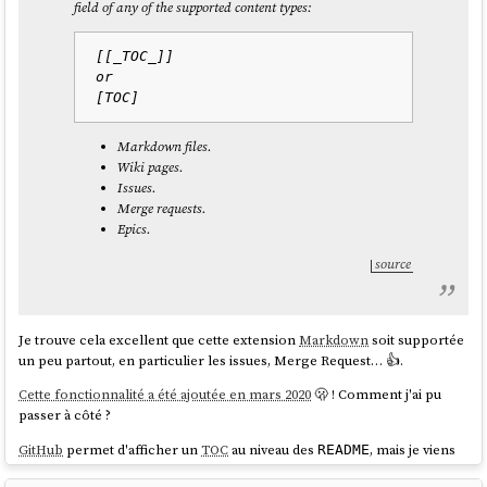
field of any of the supported content types:
La règle
de
Markdownlint
aborde ce sujet :
MD014
[[_TOC_]]

or

MD014 - Dollar signs used before commands without
showing output
Markdown files.
Tags: code
Wiki pages.
Aliases: commands-show-output
Issues.
Merge requests.
This rule is triggered when there are code blocks showing
Epics.
shell commands to be typed, and the shell commands are
preceded by dollar signs ($):
source
$ ls

$ cat foo

Je trouve cela excellent que cette extension
Markdown
soit supportée
un peu partout, en particulier les issues, Merge Request… 👍️.
Cette fonctionnalité a été ajoutée en mars 2020
🫢 ! Comment j'ai pu
The dollar signs are unnecessary in the above situation,
passer à côté ?
and should not be included:
GitHub
permet d'afficher un
TOC
au niveau des
, mais je viens
README
de vérifier,
GitHub
ne semble pas supporter cette extension
TOC
ls
