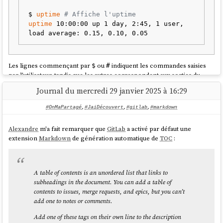
$ 
uptime
# Affiche l'uptime
uptime
 10:00:00 up 1 day, 2:45, 1 user, 
Les lignes commençant par
ou
indiquent les commandes saisies
$
#
par l'utilisateur, tandis que les autres correspondent aux sorties du
terminal.
Journal du mercredi 29 janvier 2025 à 16:29
Il m'arrive également d'ajouter des commentaires en fin de ligne à
l'aide de
.
# …
#OnMaPartagé
,
#JaiDécouvert
,
#gitlab
,
#markdown
Origine de cette convention ?
Alexandre
m'a fait remarquer que
GitLab
a activé par défaut une
extension
Markdown
de génération automatique de
TOC
:
J'ai cherché à retracer l'origine de cette pratique et elle semble très
ancienne, probablement adoptée dès les débuts d'Unix en 1971.
On retrouve cette syntaxe notamment dans le livre
The Unix
Programming Environment
(
pdf
), publié en 1984.
A table of contents is an unordered list that links to
subheadings in the document. You can add a table of
contents to issues, merge requests, and epics, but you can’t
Ne pas inclure de
si un bloc ne contient
$
add one to notes or comments.
aucune sortie de commande
Add one of these tags on their own line to the description