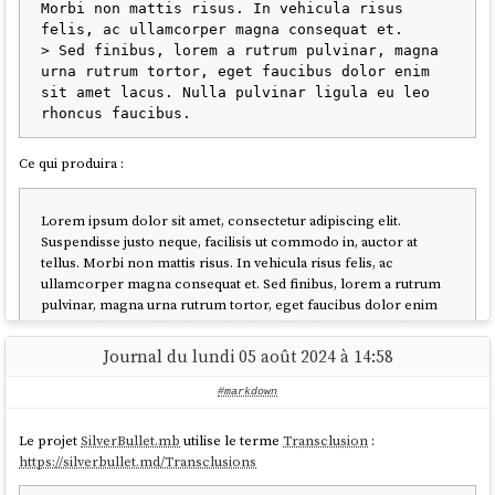
Morbi non mattis risus. In vehicula risus 
mise and direnv, see instruction in ../README.md (or execute
felis, ac ullamcorper magna consequat et.

).
./scripts/mise-install.sh
> Sed finibus, lorem a rutrum pulvinar, magna 
urna rutrum tortor, eget faucibus dolor enim 
$ mise trust

sit amet lacus. Nulla pulvinar ligula eu leo 
$ mise install

$ scw version

Ce qui produira :
Lorem ipsum dolor sit amet, consectetur adipiscing elit.
Cela évite les copier-coller répétitifs tout en conservant la clarté de
Suspendisse justo neque, facilisis ut commodo in, auctor at
l’explication.
tellus. Morbi non mattis risus. In vehicula risus felis, ac
ullamcorper magna consequat et. Sed finibus, lorem a rutrum
pulvinar, magna urna rutrum tortor, eget faucibus dolor enim
sit amet lacus. Nulla pulvinar ligula eu leo rhoncus faucibus.
Journal du lundi 05 août 2024 à 14:58
Ces deux recommandations permettent d'améliorer le confort de
#markdown
lecture de vos messages.
Voir aussi
je préfère recevoir les extraits de vos textes au format texte
Le projet
SilverBullet.mb
utilise le terme
Transclusion
:
plutôt que sous forme de captures d'écran
.
https://silverbullet.md/Transclusions