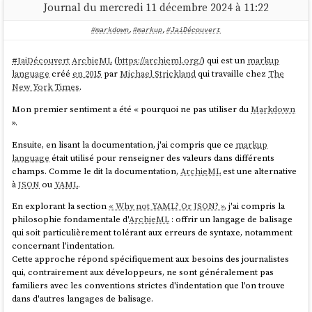
Markdown
au niveau des issues…
Pull Request
…
cat foo

Journal du mercredi 11 décembre 2024 à 11:22
#markdown
,
#markup
,
#JaiDécouvert
However, an exception is made when there is a need to
#
JaiDécouvert
ArchieML
(
https://archieml.org/
) qui est un
markup
distinguish between typed commands and command
language
créé
en 2015
par
Michael Strickland
qui travaille chez
The
output, as in the following example:
New York Times
.
$ ls

Mon premier sentiment a été « pourquoi ne pas utiliser du
Markdown
foo bar

».
$ cat foo

Ensuite, en lisant la documentation, j'ai compris que ce
markup
Hello world

language
était utilisé pour renseigner des valeurs dans différents
$ cat bar

champs. Comme le dit la documentation,
ArchieML
est une alternative
à
JSON
ou
YAML
.
Rationale: it is easier to copy and paste and less noisy if
En explorant la section
« Why not YAML? Or JSON? »
, j'ai compris la
the dollar signs are omitted when they are not needed. See
philosophie fondamentale d'
ArchieML
: offrir un langage de balisage
https://cirosantilli.com/markdown-style-guide#dollar-
qui soit particulièrement tolérant aux erreurs de syntaxe, notamment
signs-in-shell-code
for more information.
concernant l'indentation.
Cette approche répond spécifiquement aux besoins des journalistes
source
qui, contrairement aux développeurs, ne sont généralement pas
familiers avec les conventions strictes d'indentation que l'on trouve
dans d'autres langages de balisage.