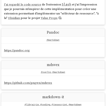
J'ai regardé le code source
de l'extension
et j'ai l'impression
Slash
que je pourrais m'inspirer de cette implémentation pour créer une
extension permettant d'implémenter un "sélécteur de ressource", "à
la"
Obsidian
pour le projet
Value Props
🤔.
Pandoc
#markdown
https://pandoc.org
mdsvex
#svelte
,
#markdown
https://github.com/pngwn/mdsvex
markdown-it
#librairie
,
#coding
,
#javascript
,
#markdown