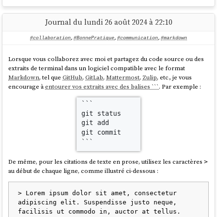
Quartz
Ce sont des sortes de "screenshot".
The Atlanta Journal-Constitution
Journal du lundi 26 août 2024 à 22:10
Si j'éprouve le besoin de faire souvent des "copier / coller" d'exemples
Fusion
de session terminal, alors je considère que c'est le signe qu'un script
The Wall Street Journal
#collaboration
,
#BonnePratique
,
#communication
,
#markdown
"helper" serait plus approprié pour exécuter ce groupe de
Au final, je n'ai pas d'opinion définitive au sujet de cette méthode
commandes d’un seul coup.
d'édition d'article 🤔.
Lorsque vous collaborez avec moi et partagez du code source ou des
Par exemple, je peux remplacer ce contenu :
extraits de terminal dans un logiciel compatible avec le format
Markdown
, tel que
GitHub
,
GitLab
,
Mattermost
,
Zulip
, etc., je vous
encourage à
entourer vos extraits avec des balises ```
. Par exemple :
Ensure that the following prerequisites have been installed:
mise and direnv, see instruction in ../README.md.
$ mise trust

$ mise install

$ scw version

De même, pour les citations de texte en prose, utilisez les caractères
>
au début de chaque ligne, comme illustré ci-dessous :
Par celui-ci (qui indique l'existence du script
./scripts/mise-
) :
install.sh
> Lorem ipsum dolor sit amet, consectetur 
adipiscing elit. Suspendisse justo neque, 
facilisis ut commodo in, auctor at tellus. 
Ensure that the following prerequisites have been installed: