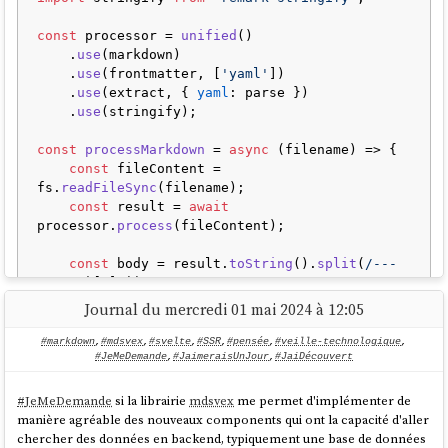
const
 processor = 
unified
()

    .
use
(markdown)

    .
use
(frontmatter, [
'yaml'
])

    .
use
(extract, { 
yaml
: parse })

    .
use
(stringify);

const
processMarkdown
 = 
async
 (
filename
) => {

const
 fileContent = 
fs.
readFileSync
(filename);

const
 result = 
await
processor.
process
(fileContent);

const
 body = result.
toString
().
split
(
/---
\s*$/m
)[
2
] || 
''
;

Journal du mercredi 01 mai 2024 à 12:05
return
 {

frontmatter
: result.
data
,

#markdown
,
#mdsvex
,
#svelte
,
#SSR
,
#pensée
,
#veille-technologique
,
body
: body.
trim
()

#JeMeDemande
,
#JaimeraisUnJour
,
#JaiDécouvert
    };

};

#
JeMeDemande
si la librairie
mdsvex
me permet d'implémenter de
manière agréable des nouveaux components qui ont la capacité d'aller
for
 (
const
 filename 
of
 (
await
chercher des données en backend, typiquement une base de données