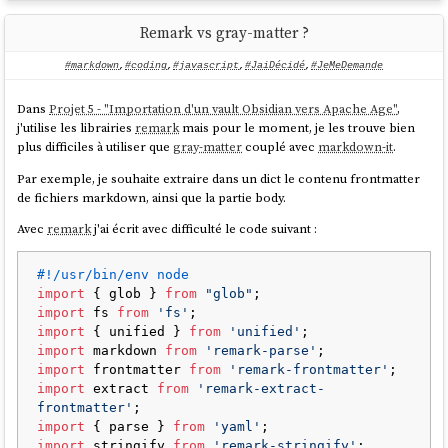
Remark vs gray-matter ?
#markdown
,
#coding
,
#javascript
,
#JaiDécidé
,
#JeMeDemande
Dans
Projet 5 - "Importation d'un vault Obsidian vers Apache Age"
,
j'utilise les librairies
remark
mais pour le moment, je les trouve bien
plus difficiles à utiliser que
gray-matter
couplé avec
markdown-it
.
Par exemple, je souhaite extraire dans un dict le contenu frontmatter
de fichiers markdown, ainsi que la partie body.
Avec
remark
j'ai écrit avec difficulté le code suivant :
#!/usr/bin/env node
import
 { glob } 
from
"glob"
import
 fs 
from
'fs'
import
 { unified } 
from
'unified'
import
 markdown 
from
'remark-parse'
import
 frontmatter 
from
'remark-frontmatter'
import
 extract 
from
'remark-extract-
frontmatter'
import
 { parse } 
from
'yaml'
import
 stringify 
from
'remark-stringify'
;
