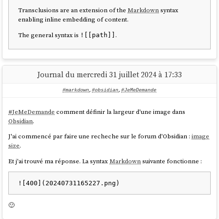
Transclusions are an extension of the
Markdown
syntax
enabling inline embedding of content.
The general syntax is
.
![[path]]
Journal du mercredi 31 juillet 2024 à 17:33
#markdown
,
#obsidian
,
#JeMeDemande
#
JeMeDemande
comment définir la largeur d'une image dans
Obsidian
.
J'ai commencé par faire une recheche sur le forum d'Obsidian :
image
size
.
Et j'ai trouvé ma réponse. La syntax
Markdown
suivante fonctionne :
🙂