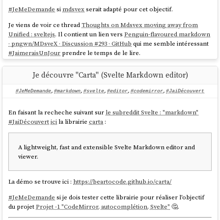
#
JeMeDemande
si
mdsvex
serait adapté pour cet objectif.
Je viens de voir ce thread
Thoughts on Mdsvex moving away from
Je préfère sans hésitation cette seconde implémentation.
Unified : sveltejs
. Il contient un lien vers
Penguin-flavoured markdown
#
JaiDécidé
d'utiliser
.
gray-matter
· pngwn/MDsveX · Discussion #293 · GitHub
qui me semble intéressant
#
JaimeraisUnJour
prendre le temps de le lire.
#
JeMeDemande
quels seraient les avantages que j'aurai à utiliser
remark
🤔.
Autre thread
What remark and rehype plugins are people using? ·
Je découvre "Carta" (Svelte Markdown editor)
pngwn/MDsveX · Discussion #354 · GitHub
.
#JeMeDemande
,
#markdown
,
#svelte
,
#editor
,
#codemirror
,
#JaiDécouvert
#
JeMeDemande
si
remark
ou
markdown-it
serait mieux adapté pour
atteindre mon objectif 🤔.
En faisant la recheche suivant sur
le subreddit Svelte : "markdown"
#
JaiDécouvert
(ou plutôt redécouvert)
https://github.com/unifiedjs
.
#
JaiDécouvert
ici
la librairie
carta
:
#
JeMeDemande
si je peux utiliser le moteur de template
EJS
pour
parser
et
render
le template présent dans le markdown pour ensuite
A lightweight, fast and extensible Svelte Markdown editor and
lancer le rendu markdown.
viewer.
Evidence
semble implémenter un mécanisme qui ressemble à mon
objectif et est codé en
Svelte
.
La démo se trouve ici :
https://beartocode.github.io/carta/
#
JeMeDemande
si je dois tester cette librairie pour réaliser l'objectif
du projet
Projet -1 "CodeMirror, autocomplétion, Svelte"
🤔.