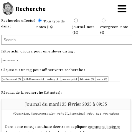
Recherche
Recherche effectué
Tous type de
dans :
notes (16)
journal_note
evergreen_note
(10)
(6)
Filtre actif, cliquez pour en enlever un tag :
markdown
Cliquez sur un tag pour affiner votre recherche :
JaiDécouvert (5)
JeMeDemande (4)
coding (4)
javascript (4)
librairie (3)
svelte (3)
BonnePratique (1)
Doctrine (1)
JaiDécidé (1)
JaimeraisUnJour (1)
OnMaPartagé (1)
SSR (1)
YAML (1)
codemirror (1)
collaboration (1)
communication (1)
dev-kit (1)
documentation (1)
Résultat de la recherche (16 notes) :
editor (1)
gitlab (1)
json (1)
markup (1)
mdsvex (1)
obsidian (1)
open-source (1)
pdf (1)
pensée (1)
shell (1)
terminal (1)
veille-technologique (1)
Journal du mardi 25 février 2025 à 09:35
#Doctrine
,
#documentation
,
#shell
,
#terminal
,
#dev-kit
,
#markdown
Dans cette note, je souhaite décrire et expliquer
comment j'intègre