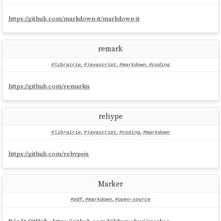
https://github.com/markdown-it/markdown-it
remark
#librairie
,
#javascript
,
#markdown
,
#coding
https://github.com/remarkjs
rehype
#librairie
,
#javascript
,
#coding
,
#markdown
https://github.com/rehypejs
Marker
#pdf
,
#markdown
,
#open-source