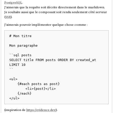
glob
(
"content/**/*.md"
))) {

PostgreSQL
.
processMarkdown
(filename).
then
(
data
 =>
 {

J'aimerais que la requête soit décrite directement dans le markdown.
console
.
log
(
'Frontmatter:'
, 
Je souhaite aussi que le composant soit rendu seulement côté serveur
data.
frontmatter
);

(
SSR
).
console
.
log
(
'Body:'
, data.
body
);

J'aimerais pouvoir implémenter quelque chose comme :
    });

# Mon titre

Et voici mon implémentation avec
gray-matter
:
Mon paragraphe

#!/usr/bin/env node
``sql posts

import
 { glob } 
from
"glob"
SELECT title FROM posts ORDER BY created_at 
import
 matter 
from
"gray-matter"
LIMIT 10

import
 yaml 
from
"js-yaml"
;

``

for
 (
const
 filename 
of
 (
await
<ul>

glob
(
"content/**/*.md"
))) {

    {#each posts as post}

console
.
log
(matter.
read
(filename, {

        <li>{post}</li>

engines
: {

    {/each}

yaml
: 
(
s
) =>
 yaml.
load
(s, { 
schema
: yaml.
JSON_SCHEMA
 })

        }

(inspiration de
https://evidence.dev/
).
    }));
