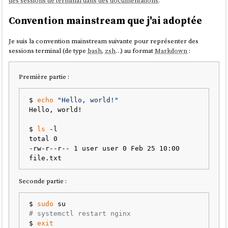
des sessions de terminal dans des documentations
.
Convention mainstream que j'ai adoptée
Je suis la convention mainstream suivante pour représenter des
sessions terminal (de type
bash
,
zsh
…) au format
Markdown
:
Première partie :
$ 
echo
"Hello, world!"
Hello, world!

$ 
ls
 -l

total 0

-rw-r--r-- 1 user user 0 Feb 25 10:00 
Seconde partie :
$ 
sudo
# systemctl restart nginx 
$ 
exit