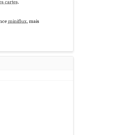
es cartes
.
ance
miniflux
, mais