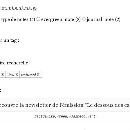
lorer tous les tags
 type de notes (4)
evergreen_note (2)
journal_note (2)
r un tag :
tre recherche :
 (1)
blog (1)
postgresql (1)
:
écouvre la newsletter de l'émission "Le dessous des ca
#actualité
,
#feed
,
#JaiDécouvert