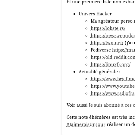
Et une première liste non exhau
Univers Hacker
Ma agréateur perso
https://lobste.rs/
https://news.ycombi
https://lwn.net/
(j'ai
Fediverse
https://ma
https://old.reddit.co
https://linuxfr.org/
Actualité générale :
https://www.brief.me
https://www.youtu
https://www.radiofra
Voir aussi
Je suis abonné à ces
Cette note éhémères est très inc
#
JaimeraisUnJour
réaliser un d