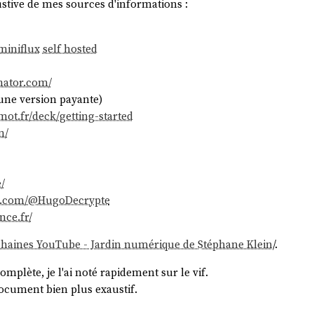
stive de mes sources d'informations :
miniflux
self hosted
nator.com/
 une version payante)
mot.fr/deck/getting-started
m/
/
be.com/@HugoDecrypte
nce.fr/
 chaines YouTube - Jardin numérique de Stéphane Klein
/.
omplète, je l'ai noté rapidement sur le vif.
ocument bien plus exaustif.