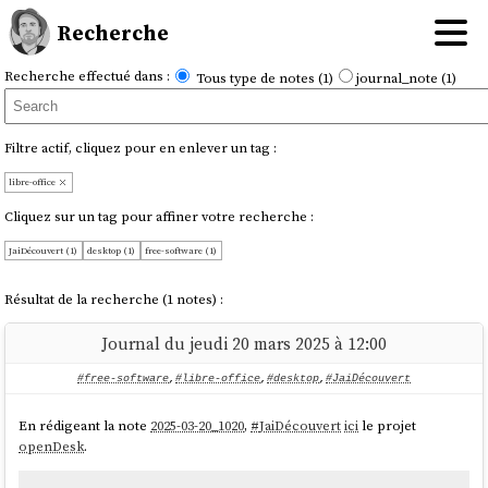
Recherche
Recherche effectué dans :
Tous type de notes (1)
journal_note (1)
Filtre actif, cliquez pour en enlever un tag :
libre-office
Cliquez sur un tag pour affiner votre recherche :
JaiDécouvert (1)
desktop (1)
free-software (1)
Résultat de la recherche (1 notes) :
Journal du jeudi 20 mars 2025 à 12:00
#free-software
,
#libre-office
,
#desktop
,
#JaiDécouvert
En rédigeant la note
2025-03-20_1020
,
#
JaiDécouvert
ici
le projet
openDesk
.