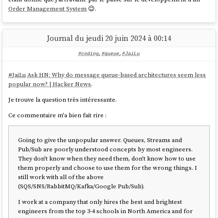
Order Management System
😉.
Journal du jeudi 20 juin 2024 à 00:14
#coding
,
#queue
,
#JaiLu
#
JaiLu
Ask HN: Why do message queue-based architectures seem less
popular now? | Hacker News
.
Je trouve la question très intéressante.
Ce commentaire m'a bien fait rire :
Going to give the unpopular answer. Queues, Streams and
Pub/Sub are poorly understood concepts by most engineers.
They don't know when they need them, don't know how to use
them properly and choose to use them for the wrong things. I
still work with all of the above
(SQS/SNS/RabbitMQ/Kafka/Google Pub/Sub).
I work at a company that only hires the best and brightest
engineers from the top 3-4 schools in North America and for