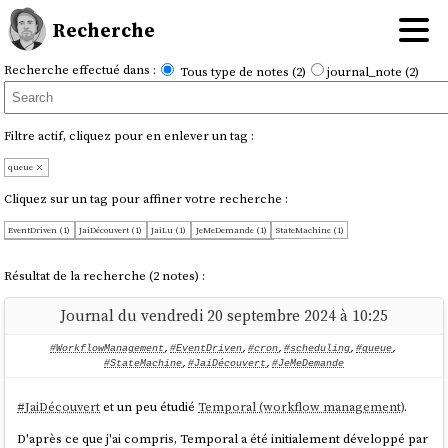
Recherche
Recherche effectué dans :
Tous type de notes (2)
journal_note (2)
Filtre actif, cliquez pour en enlever un tag :
queue
Cliquez sur un tag pour affiner votre recherche :
EventDriven (1)
JaiDécouvert (1)
JaiLu (1)
JeMeDemande (1)
StateMachine (1)
WorkflowManagement (1)
coding (1)
cron (1)
scheduling (1)
Résultat de la recherche (2 notes) :
Journal du vendredi 20 septembre 2024 à 10:25
#WorkflowManagement
,
#EventDriven
,
#cron
,
#scheduling
,
#queue
,
#StateMachine
,
#JaiDécouvert
,
#JeMeDemande
#
JaiDécouvert
et un peu étudié
Temporal (workflow management)
.
D'après ce que j'ai compris, Temporal a été initialement développé par