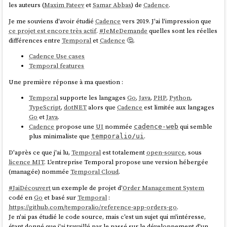
les auteurs (
Maxim Fateev
et
Samar Abbas
) de
Cadence
.
Je me souviens d'avoir étudié
Cadence
vers 2019. J'ai l'impression que
ce projet est encore très actif
.
#
JeMeDemande
quelles sont les réelles
différences entre
Temporal
et
Cadence
🤔.
Cadence Use cases
Temporal features
Une première réponse à ma question :
Temporal
supporte les langages
Go
,
Java
,
PHP
,
Python
,
TypeScript
,
dotNET
alors que
Cadence
est limitée aux langages
Go
et
Java
.
Cadence
propose une
UI
nommée
qui semble
cadence-web
plus minimaliste que
.
temporalio/ui
D'après ce que j'ai lu,
Temporal
est totalement
open-source
, sous
licence MIT
. L'entreprise Temporal propose une version hébergée
(managée) nommée
Temporal Cloud
.
#
JaiDécouvert
un exemple de projet d'
Order Management System
codé en
Go
et basé sur
Temporal
:
https://github.com/temporalio/reference-app-orders-go
.
Je n'ai pas étudié le code source, mais c'est un sujet qui m'intéresse,
étant donné que j'ai travaillé par le passé sur le développement d'un