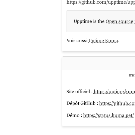
https://github.com/upptime/up
Upptime is the
Open source
Voir aussi
Uptime Kuma
.
#st
Site officiel :
https://uptime.kum
Dépôt GitHub :
https://github.
Démo :
https://status.kuma.pet/