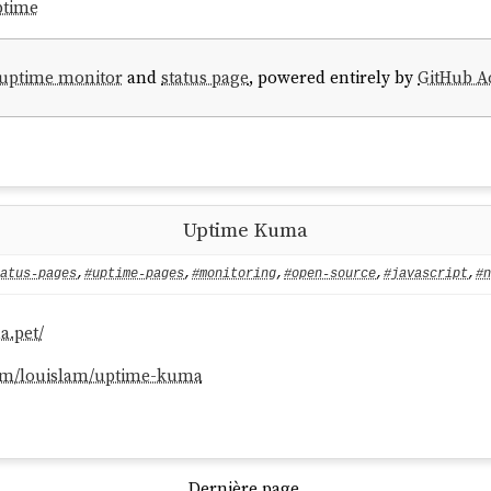
ptime
uptime monitor
and
status page
, powered entirely by
GitHub A
Uptime Kuma
atus-pages
,
#uptime-pages
,
#monitoring
,
#open-source
,
#javascript
,
#n
a.pet/
com/louislam/uptime-kuma
Dernière page.