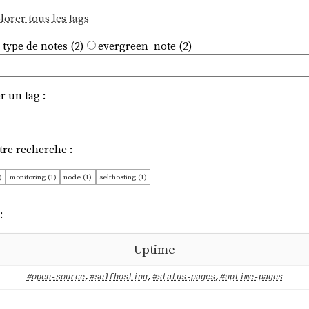
lorer tous les tags
 type de notes (2)
evergreen_note (2)
r un tag :
tre recherche :
)
monitoring (1)
node (1)
selfhosting (1)
:
Uptime
#open-source
,
#selfhosting
,
#status-pages
,
#uptime-pages