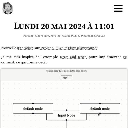
Lundi 20 mai 2024 à 11:01
#coding
,
#iteration
,
#svelte
,
#SvelteKit
,
#JeMeDemande
,
#JeLis
Nouvelle
#
iteration
sur
Projet 6 - "SvelteFlow playground"
.
Je me suis inspiré de l'exemple
Drag and Drop
pour implémenter
ce
commit
, ce qui donne ceci :