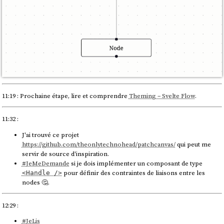
11:19 : Prochaine étape, lire et comprendre
Theming – Svelte Flow
.
11:32 :
J'ai trouvé ce projet
https://github.com/theonlytechnohead/patchcanvas/
qui peut me
servir de source d'inspiration.
#
JeMeDemande
si je dois implémenter un composant de type
pour définir des contraintes de liaisons entre les
<Handle />
nodes 🤔.
12:29 :
#
JeLis