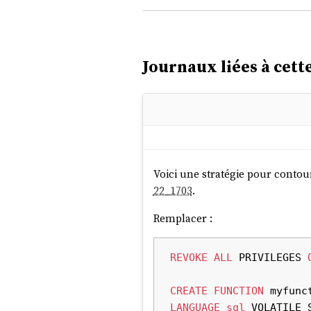
Journaux liées à cette
Voici une stratégie pour conto
22_1703
.
Remplacer :
REVOKE
ALL
 PRIVILEGES 
CREATE
FUNCTION
 myfunc
LANGUAGE
sql