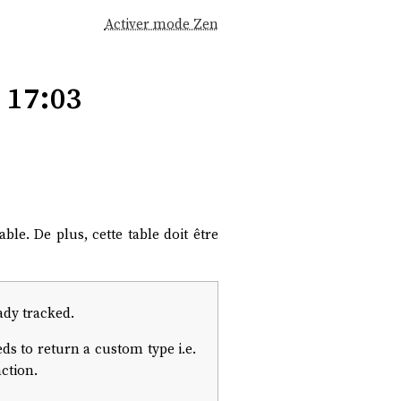
Activer mode Zen
17:03
ble. De plus, cette table doit être
ady tracked.
ds to return a custom type i.e.
ction.