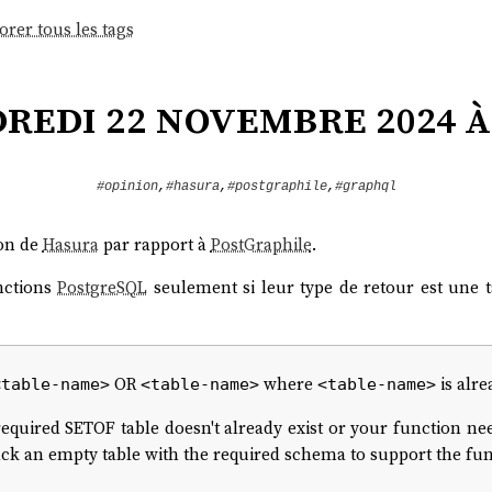
orer tous les tags
redi 22 novembre 2024 à 
#opinion
,
#hasura
,
#postgraphile
,
#graphql
ion de
Hasura
par rapport à
PostGraphile
.
nctions
PostgreSQL
seulement si leur type de retour est une ta
OR
where
is alre
<table-name>
<table-name>
<table-name>
required SETOF table doesn't already exist or your function nee
ack an empty table with the required schema to support the fun