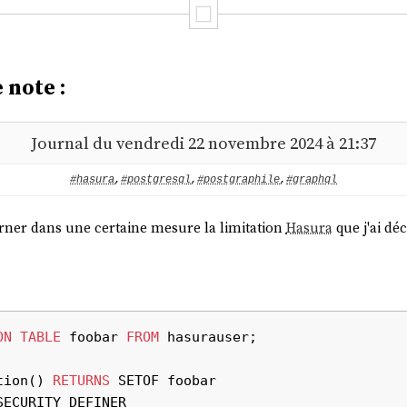
 note :
Journal du vendredi 22 novembre 2024 à 21:37
#hasura
,
#postgresql
,
#postgraphile
,
#graphql
urner dans une certaine mesure la limitation
Hasura
que j'ai dé
ON
TABLE
 foobar 
FROM
 hasurauser;

tion() 
RETURNS