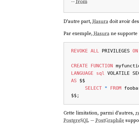
--
from
D'autre part,
Hasura
doit avoir des
Par exemple,
Hasura
ne supporte p
REVOKE
ALL
 PRIVILEGES 
ON
CREATE
FUNCTION
 myfuncti
LANGUAGE
sql
AS
 $$

SELECT
*
FROM
 foobar
Cette limitation, parmi d'autres,
r
PostgreSQL
—
PostGraphile
suppo