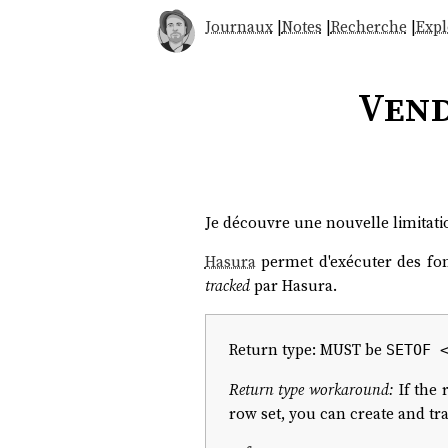
Journaux
|
Notes
|
Recherche
|
Expl
Vend
Je découvre une nouvelle limitat
Hasura
permet d'exécuter des fo
tracked
par Hasura.
Return type: MUST be
SETOF 
Return type workaround:
If the 
row set, you can create and tr