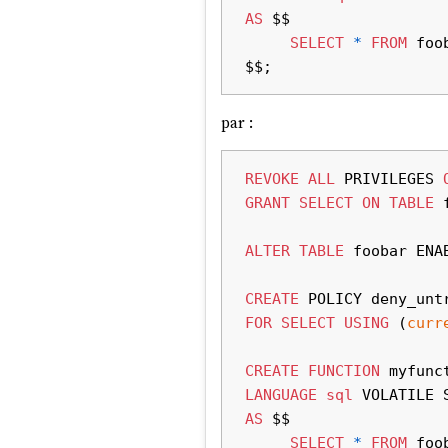
AS
 $$

SELECT
*
FROM
 foob
par :
REVOKE
ALL
 PRIVILEGES 
GRANT
SELECT
ON
TABLE
 
ALTER
TABLE
 foobar ENA
CREATE
 POLICY deny_unt
FOR
SELECT
USING
 (
curr
CREATE
FUNCTION
 myfunc
LANGUAGE
sql
AS
 $$

SELECT
*
FROM
 foob