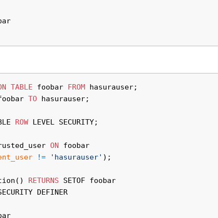
ar

ON
TABLE
 foobar 
FROM
foobar 
TO
 hasurauser;

BLE 
ROW
 LEVEL SECURITY;

rusted_user 
ON
ent_user
!=
'hasurauser'
);

tion() 
RETURNS
ar
