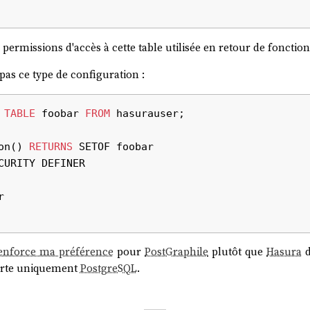
 permissions d'accès à cette table utilisée en retour de fonction
as ce type de configuration :
TABLE
 foobar 
FROM
 hasurauser;

on() 
RETURNS


enforce ma préférence
pour
PostGraphile
plutôt que
Hasura
d
rte uniquement
PostgreSQL
.