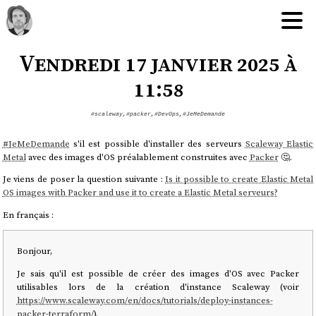
Vendredi 17 janvier 2025 à
11:58
#scaleway
,
#packer
,
#DevOps
,
#JeMeDemande
#
JeMeDemande
s'il est possible d'installer des serveurs
Scaleway Elastic
Metal
avec des images d'OS préalablement construites avec
Packer
🤔.
Je viens de poser la question suivante :
Is it possible to create Elastic Metal
OS images with Packer and use it to create a Elastic Metal serveurs?
En français :
Bonjour,
Je sais qu'il est possible de créer des images d'OS avec Packer
utilisables lors de la création d'instance Scaleway (voir
https://www.scaleway.com/en/docs/tutorials/deploy-instances-
packer-terraform/
).