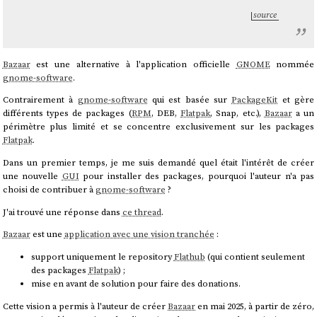
source
Bazaar
est une alternative à l'application officielle
GNOME
nommée
gnome-software
.
Contrairement à
gnome-software
qui est basée sur
PackageKit
et gère
différents types de packages (
RPM
, DEB,
Flatpak
, Snap, etc.),
Bazaar
a un
périmètre plus limité et se concentre exclusivement sur les packages
Flatpak
.
Dans un premier temps, je me suis demandé quel était l'intérêt de créer
une nouvelle
GUI
pour installer des packages, pourquoi l'auteur n'a pas
choisi de contribuer à
gnome-software
?
J'ai trouvé une réponse dans
ce thread
.
Bazaar
est une
application avec une vision tranchée
:
support uniquement le repository
Flathub
(qui contient seulement
des packages
Flatpak
) ;
mise en avant de solution pour faire des donations.
Cette vision a permis à l'auteur de créer
Bazaar
en mai 2025, à partir de zéro,