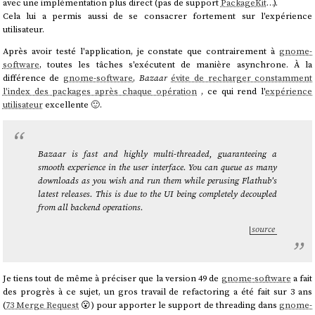
avec une implémentation plus direct (pas de support
PackageKit
…).
Cela lui a permis aussi de se consacrer fortement sur l'expérience
utilisateur.
Après avoir testé l'application, je constate que contrairement à
gnome-
software
, toutes les tâches s'exécutent de manière asynchrone. À la
différence de
gnome-software
,
Bazaar
évite de recharger constamment
l'index des packages après chaque opération
, ce qui rend l'
expérience
utilisateur
excellente 🙂.
Bazaar is fast and highly multi-threaded, guaranteeing a
smooth experience in the user interface. You can queue as many
downloads as you wish and run them while perusing Flathub's
latest releases. This is due to the UI being completely decoupled
from all backend operations.
source
Je tiens tout de même à préciser que la version 49 de
gnome-software
a fait
des progrès à ce sujet, un gros travail de refactoring a été fait sur 3 ans
(
73 Merge Request
😮) pour apporter le support de threading dans
gnome-