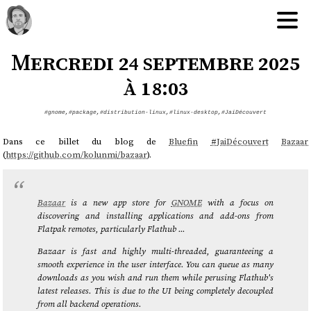
Mercredi 24 septembre 2025
à 18:03
#gnome
,
#package
,
#distribution-linux
,
#linux-desktop
,
#JaiDécouvert
Dans ce billet du blog de
Bluefin
#
JaiDécouvert
Bazaar
(
https://github.com/kolunmi/bazaar
).
Bazaar
is a new app store for
GNOME
with a focus on
discovering and installing applications and add-ons from
Flatpak remotes, particularly Flathub ...
Bazaar is fast and highly multi-threaded, guaranteeing a
smooth experience in the user interface. You can queue as many
downloads as you wish and run them while perusing Flathub's
latest releases. This is due to the UI being completely decoupled
from all backend operations.