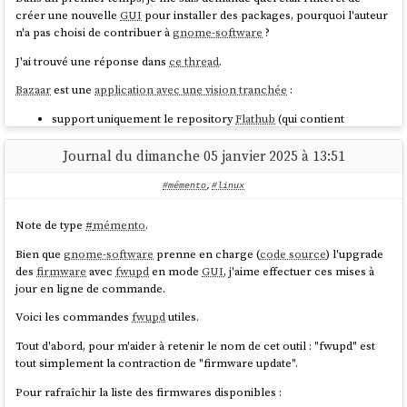
créer une nouvelle
GUI
pour installer des packages, pourquoi l'auteur
n'a pas choisi de contribuer à
gnome-software
?
J'ai trouvé une réponse dans
ce thread
.
Bazaar
est une
application avec une vision tranchée
:
support uniquement le repository
Flathub
(qui contient
seulement des packages
Flatpak
) ;
mise en avant de solution pour faire des donations.
Journal du dimanche 05 janvier 2025 à 13:51
Cette vision a permis à l'auteur de créer
Bazaar
en mai 2025, à partir de
#mémento
,
#linux
zéro, avec une implémentation plus direct (pas de support
PackageKit
…).
Note de type
#
mémento
.
Cela lui a permis aussi de se consacrer fortement sur l'expérience
utilisateur.
Bien que
gnome-software
prenne en charge (
code source
) l'upgrade
des
firmware
avec
fwupd
en mode
GUI
, j'aime effectuer ces mises à
Après avoir testé l'application, je constate que contrairement à
jour en ligne de commande.
gnome-software
, toutes les tâches s'exécutent de manière
asynchrone. À la différence de
gnome-software
,
Bazaar
évite de
Voici les commandes
fwupd
utiles.
recharger constamment l'index des packages après chaque opération
Tout d'abord, pour m'aider à retenir le nom de cet outil : "fwupd" est
, ce qui rend l'
expérience utilisateur
excellente 🙂.
tout simplement la contraction de "firmware update".
Pour rafraîchir la liste des firmwares disponibles :