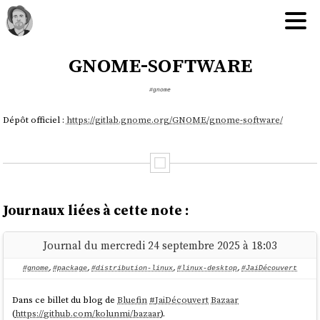
gnome-software
#gnome
Dépôt officiel :
https://gitlab.gnome.org/GNOME/gnome-software/
Journaux liées à cette note :
Journal du mercredi 24 septembre 2025 à 18:03
#gnome
,
#package
,
#distribution-linux
,
#linux-desktop
,
#JaiDécouvert
Dans ce billet du blog de
Bluefin
#
JaiDécouvert
Bazaar
(
https://github.com/kolunmi/bazaar
).