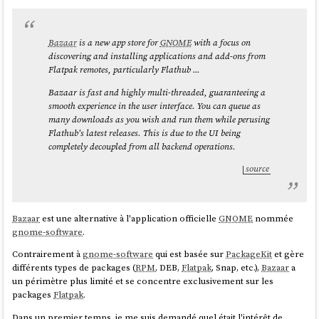
Bazaar
is a new app store for
GNOME
with a focus on
discovering and installing applications and add-ons from
Flatpak remotes, particularly Flathub ...
Bazaar is fast and highly multi-threaded, guaranteeing a
smooth experience in the user interface. You can queue as
many downloads as you wish and run them while perusing
Flathub's latest releases. This is due to the UI being
completely decoupled from all backend operations.
source
Bazaar
est une alternative à l'application officielle
GNOME
nommée
gnome-software
.
Contrairement à
gnome-software
qui est basée sur
PackageKit
et gère
différents types de packages (
RPM
, DEB,
Flatpak
, Snap, etc.),
Bazaar
a
un périmètre plus limité et se concentre exclusivement sur les
packages
Flatpak
.
Dans un premier temps, je me suis demandé quel était l'intérêt de