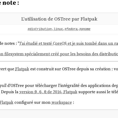
 note :
L'utilisation de OSTree par Flatpak
#distribution-linux
,
#fedora
,
#gnome
de notes : "
J'ai étudié et testé CoreOS et je suis tombé dans un r
n filesystem spécialement créé pour les besoins des distributi
uvert que
Flatpak
est construit sur OSTree depuis sa création : v
pull
d'OSTree pour télécharger l'intégralité des applications de
. Depuis la
version
de 2016
,
Flatpak
supporte aussi le té
0.6.0
Flatpak
configuré sur mon
workspace
: