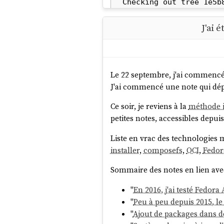
Checking out tree 1e5b8
Enabled rpm-md reposit
Updating metadata for 
J'ai 
Updating metadata for '
Updating metadata for '
Updating metadata for '
Le 22 septembre, j'ai commencé
Importing rpm-md... don
J'ai commencé une note qui dépa
rpm-md repo 'fedora-ci
rpm-md repo 'updates';
Ce soir, je reviens à la
méthode i
rpm-md repo 'fedora'; 
petites notes, accessibles depuis
rpm-md repo 'updates-a
Resolving dependencies.
Liste en vrac des technologies 
Will download: 40 packa
installer
,
composefs
,
OCI
,
Fedor
Downloading from 'updat
Sommaire des notes en lien av
Downloading from 'fedor
Importing packages... d
"
En 2016, j'ai testé Fedor
Checking out packages..
"
Peu à peu depuis 2015, l
Running systemd-sysuser
"
Ajout de packages dans d
Running pre scripts... 