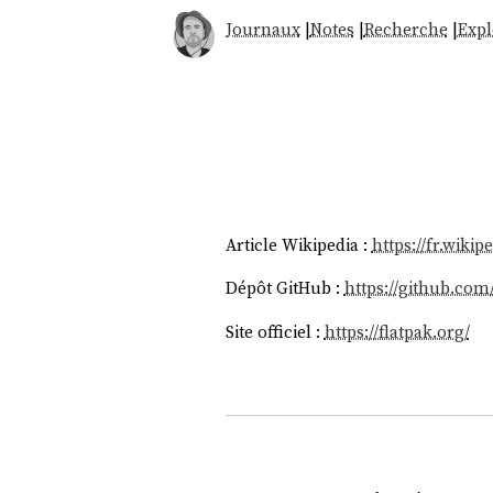
Journaux
|
Notes
|
Recherche
|
Expl
Article Wikipedia :
https://fr.wikip
Dépôt GitHub :
https://github.com/
Site officiel :
https://flatpak.org/