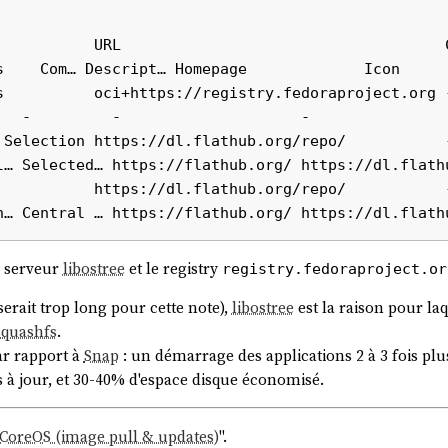
           URL                                    C
s    Com… Descript… Homepage             Icon

          oci+https://registry.fedoraproject.org -   
   -         -                    -

Selection https://dl.flathub.org/repo/           -   
l… Selected… https://flathub.org/ https://dl.flathu
          https://dl.flathub.org/repo/           -   
 serveur
libostree
et le registry
registry.fedoraproject.or
serait trop long pour cette note),
libostree
est la raison pour la
squashfs
.
ar rapport à
Snap
: un démarrage des applications 2 à 3 fois pl
 à jour, et 30-40% d'espace disque économisé.
 CoreOS (image pull & updates)
".