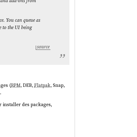
s and add-ons from
ace. You can queue as
 to the UI being
source


ages (
RPM
, DEB,
Flatpak
, Snap,
.
 installer des packages,
 liste. Exemple :