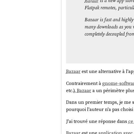
Bazaar
is a new app stor
  DriverState: active; periodically polling for updates (last checked Sat 2025-09-27 12:48:33 
Flatpak remotes, particula
UTC)

Deployments:

Bazaar is fast and highly
  ostree-remote-image:fedora:docker://quay.io/fedora/fedora-coreos:stable

many downloads as you wis
                   Digest: 
completely decoupled from
sha256:d196ab492e7cada
                  Version: 42.20250901.3.0 (2025-09-14T22:45:05Z)

                     Diff: 40 added

          LayeredPackages: neovim

Bazaar
est une alternative à l'ap
● ostree-remote-image:
                   Digest: 
Contrairement à
gnome-softwa
sha256:d196ab492e7cada
etc.),
Bazaar
a un périmètre plus
                  Version: 42.20250901.3.0 (2025-09-14T22:45:05Z)

Dans un premier temps, je me su
pourquoi l'auteur n'a pas chois
La pastille
m'indique la versio
J'ai trouvé une réponse dans
ce
●
Lors du démarrage du serveur,
Bazaar
est une
application avec