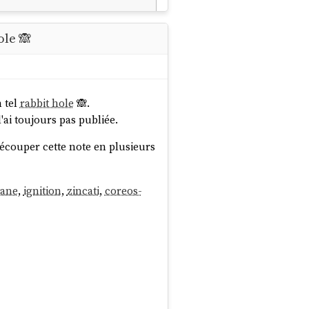
-archive

ole 🙈
n tel
rabbit hole
🙈.
ai toujours pas publiée.
ables: 6

découper cette note en plusieurs
 44216

tane
,
ignition
,
zincati
,
coreos-