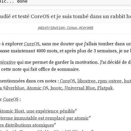
1c... done

ories: fedora-cisco-openh264 updates fedora updates
'fedora-cisco-openh264'... done

étudié et testé CoreOS et je suis tombé dans un rabbit h
updates'... done

#distribution-linux
,
#CoreOS
fedora'... done

updates-archive'... done

 à explorer
CoreOS
, sans me douter que j'allais tomber dans u
e

sse maintenant 4000 mots, et après plus de 3 semaines, je ne l'
sco-openh264'; generated: 2025-03-19T16:53:39Z solv
 generated: 2025-09-27T01:07:36Z solvables: 24410

térative
qui me permet de garder la motivation. J'ai décidé de 
generated: 2025-04-09T11:06:59Z solvables: 76879

 cette note qui fait office de sommaire.
rchive'; generated: 2025-09-27T01:38:59Z solvables:
.. done

mentionnées dans ces notes :
CoreOS
,
libostree
,
rpm-ostree
,
bu
ges (121.6 MB)

a Silverblue
,
Atomic OS
,
bootc
,
Universal Blue
,
Flatpak
.
es'... done

ec
CoreOS
:
a'... done

one

a Atomic Host, une expérience pénible
"
. done

e terme immutable est remplacé par atomic
"
s... done

es distributions atomiques
"
done
