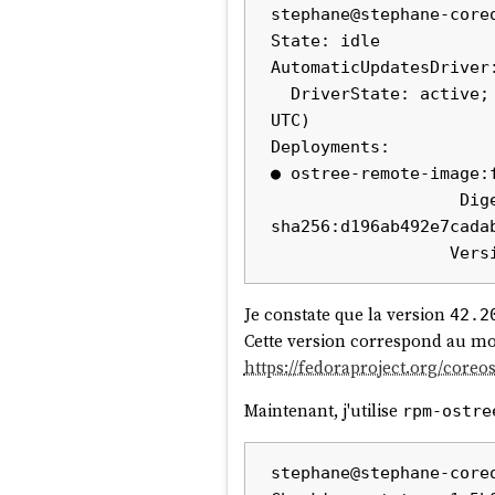
stephane@stephane-coreo
State: idle

AutomaticUpdatesDriver:
  DriverState: active; periodically polling for updates (last checked Sat 2025-09-27 12:43:23 
UTC)

Deployments:

● ostree-remote-image:
                   Digest: 
sha256:d196ab492e7cada
Je constate que la version
42.2
Cette version correspond au mom
https://fedoraproject.org/core
Maintenant, j'utilise
rpm-ostre
stephane@stephane-core