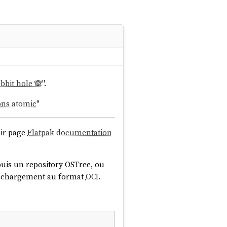
abbit hole 🙈
".
ons atomic
"
oir page
Flatpak documentation
puis un repository OSTree, ou
léchargement au format
OCI
.