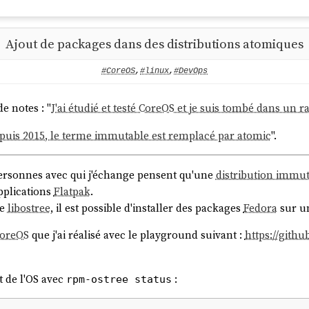
Ajout de packages dans des distributions atomiques
#CoreOS
,
#linux
,
#DevOps
de notes : "
J'ai étudié et testé CoreOS et je suis tombé dans un r
puis 2015, le terme immutable est remplacé par atomic
".
personnes avec qui j'échange pensent qu'une
distribution immu
pplications
Flatpak
.
ie
libostree
, il est possible d'installer des packages
Fedora
sur u
CoreOS
que j'ai réalisé avec le playground suivant :
https://gith
t de l'OS avec
:
rpm-ostree status