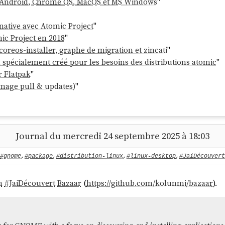
d'Android, Chrome OS, MacOS et MS Windows
"
 done

ts... done

native avec Atomic Project
"
ic Project en 2018
"
. done

coreos-installer, graphe de migration et zincati
"
one

 spécialement créé pour les besoins des distributions atomic
"
r Flatpak
"
mage pull & updates)
"
Journal du mercredi 24 septembre 2025 à 18:03
#gnome
,
#package
,
#distribution-linux
,
#linux-desktop
,
#JaiDécouvert
 je dois
reboot
pour l'utiliser. Voici ce que me dit
rpm-ostree s
n
#
JaiDécouvert
Bazaar
(
https://github.com/kolunmi/bazaar
).
s:~$ rpm-ostree status

 Zincati
