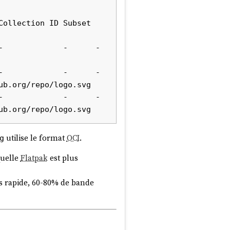
ollection ID Subset 
          -      -      
          -      -      
b.org/repo/logo.svg

          -      -      
utilise le format
OCI
.
g
quelle
Flatpak
est plus
us rapide, 60-80% de bande