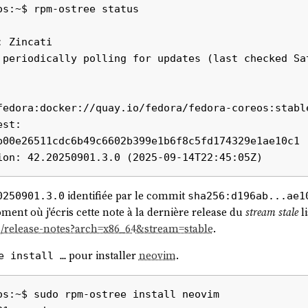
s:~$ rpm-ostree status

 Zincati

fedora:docker://quay.io/fedora/fedora-coreos:stable
b00e26511cdc6b49c6602b399e1b6f8c5fd174329e1ae10c1

identifiée par le commit
0250901.3.0
sha256:d196ab...ae1
ent où j'écris cette note à la dernière release du
stream
stale
li
os/release-notes?arch=x86_64&stream=stable
.
pour installer
neovim
.
e install …
os:~$ sudo rpm-ostree install neovim
