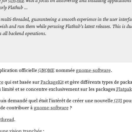
e for
GNOME
with a focus on discovering and installing application
rly Flathub ...
 multi-threaded, guaranteeing a smooth experience in the user interf
h and run them while perusing Flathub's latest releases. This is due
 all backend operations.
b00e26511cdc6b49c6602b399e1b6f8c5fd174329e1ae10c1

plication officielle
GNOME
nommée
gnome-software
.
fedora:docker://quay.io/fedora/fedora-coreos:stable
re
qui est basée sur
PackageKit
et gère différents types de pack
b00e26511cdc6b49c6602b399e1b6f8c5fd174329e1ae10c1

 limité et se concentre exclusivement sur les packages
Flatpak
is demandé quel était l'intérêt de créer une nouvelle
GUI
pour
i de contribuer à
gnome-software
?
n (nommée déploiement) actuellement utilisée par l'instance.
 thread
.
grub
est configuré pour
booter
sur le premier déploiement de la
 une vision tranchée
: