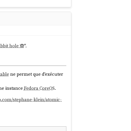
abbit hole 🙈
".
table
ne permet que d'exécuter
ne instance
Fedora CoreOS
.
ub.com/stephane-klein/atomic-