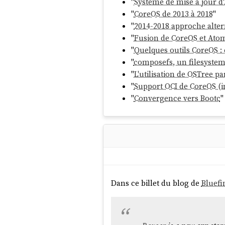
"
Système de mise à jour 
Running post scripts...
"
CoreOS de 2013 à 2018
"
Running posttrans scrip
"
2014-2018 approche alter
Writing rpmdb... done

"
Fusion de CoreOS et Atom
Writing OSTree commit..
"
Quelques outils CoreOS : 
Staging deployment... d
"
composefs, un filesystem
Added:

"
L'utilisation de OSTree pa
  binutils-2.44-6.fc42.x86_64

"
Support OCI de CoreOS (i
  compat-lua-libs-5.1.5-28.fc42.x86_64

"
Convergence vers Bootc
"
  ...

  neovim-0.11.4-1.fc42.x86_64

  ...

Neovim
a bien été installé, mais
Dans ce billet du blog de
Bluefi
stephane@stephane-coreo
State: idle

AutomaticUpdatesDriver: