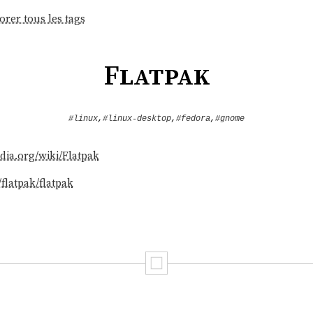
orer tous les tags
Flatpak
#linux
,
#linux-desktop
,
#fedora
,
#gnome
edia.org/wiki/Flatpak
flatpak/flatpak