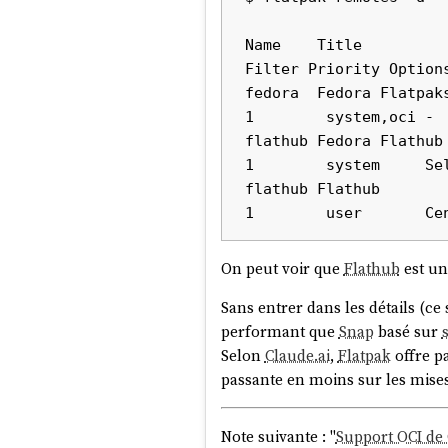
Name    Title         
Filter Priority Option
fedora  Fedora Flatpaks
1        system,oci - 
flathub Fedora Flathub 
1        system     Se
flathub Flathub        
On peut voir que
Flathub
est un
Sans entrer dans les détails (ce 
performant que
Snap
basé sur
Selon
Claude.ai
,
Flatpak
offre p
passante en moins sur les mises
Note suivante : "
Support OCI de