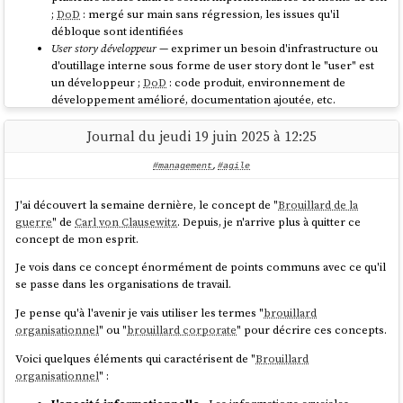
;
DoD
: mergé sur main sans régression, les issues qu'il
débloque sont identifiées
User story développeur
— exprimer un besoin d'infrastructure ou
d'outillage interne sous forme de user story dont le "user" est
un développeur ;
DoD
: code produit, environnement de
développement amélioré, documentation ajoutée, etc.
meta-spec-writing
— décomposer un périmètre flou en issues
actionnables ;
DoD
: les issues enfants sont créées, estimées et
Journal du jeudi 19 juin 2025 à 12:25
prêtes pour le sprint planning
Sprint planning
— préparer et documenter une session de sprint
#management
,
#agile
planning ;
DoD
: date, participants et issues candidates
documentés avant la réunion, décisions prises et issues
J'ai découvert la semaine dernière, le concept de "
Brouillard de la
assignées documentées après
guerre
" de
Carl von Clausewitz
. Depuis, je n'arrive plus à quitter ce
Sprint retrospective
— préparer et documenter une session de
concept de mon esprit.
rétrospective ;
DoD
: date et sujets à aborder documentés avant
Je vois dans ce concept énormément de points communs avec ce qu'il
la réunion, décisions et actions correctives documentées après,
se passe dans les organisations de travail.
chaque action corrective génère une issue de suivi
Je pense qu'à l'avenir je vais utiliser les termes "
brouillard
Pourquoi je crée systématiquement une
organisationnel
" ou "
brouillard corporate
" pour décrire ces concepts.
issue ?
Voici quelques éléments qui caractérisent de "
Brouillard
organisationnel
" :
Mon approche consiste à créer une
issue
dès qu'une idée, un bug ou
un sujet émerge — même sans intention de le traiter immédiatement.