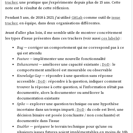
tracker
, une pratique que j'expérimente depuis plus de 15 ans. Cette
note est le résultat de cette réflexion.
Pendant 5 ans, de 2018 à 2023, j'ai utilisé
GitLab
comme outil de
issue
tracker
, en équipe, dans deux organisations différentes.
Avant d'aller plus loin, il me semble utile de montrer concrètement
les types d'issue présentes dans ces trackers (voir aussi
ces labels
) :
Bug
— corriger un comportement qui ne correspond pas à ce
qui est attendu
Feature
— implémenter une nouvelle fonctionnalité
Enhancement
— améliorer une capacité existante ;
DoD
: le
comportement amélioré est mesurable ou observable
Knowledge Gap
— répondre à une question sans réponse
accessible ;
DoD
: répondre à la question, indiquer comment
trouver la réponse à cette question, si l'information n'était pas
documentée, alors la documenter ou améliorer la
documentation existante
Spike
— explorer une question technique ou une hypothèse
incertaine dans un temps imparti ;
DoD
: du code est livré, une
décision binaire est posée (concluante / non concluante) et
documentée dans l'issue
Enabler
— préparer le terrain technique pour qu'une ou
plusieurs issues futures soient implémentables en moins de 10h