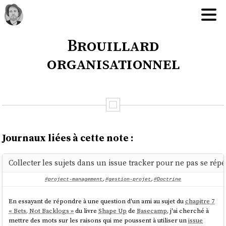
Brouillard
organisationnel
Journaux liées à cette note :
Collecter les sujets dans un issue tracker pour ne pas se répé
#project-management
,
#gestion-projet
,
#Doctrine
En essayant de répondre à une question d'un ami au sujet du
chapitre 7
« Bets, Not Backlogs »
du livre
Shape Up
de
Basecamp
, j'ai cherché à
mettre des mots sur les raisons qui me poussent à utiliser un
issue