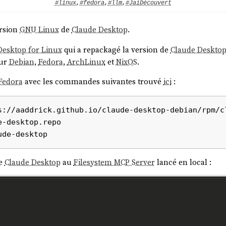
#linux
,
#fedora
,
#llm
,
#JaiDécouvert
ersion
GNU Linux
de
Claude Desktop
.
Desktop for Linux
qui a repackagé la version de
Claude Deskto
our
Debian
,
Fedora
,
ArchLinux
et
NixOS
.
Fedora
avec les commandes suivantes trouvé
ici
:
s://aaddrick.github.io/claude-desktop-debian/rpm/cl
-desktop.repo

de
Claude Desktop
au
Filesystem MCP Server
lancé en local :
u modèle pour différents
leaderboards
: