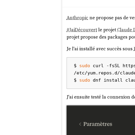
Anthropic
ne propose pas de v
#
JaiDécouvert
le projet
Claude 
projet propose des packages p
Je l'ai installé avec succès sous
$ 
sudo
 curl -fsSL http
/etc/yum.repos.d/claude
$ 
sudo
J'ai ensuite testé la connexion 
Ensuite, la position du nouvea