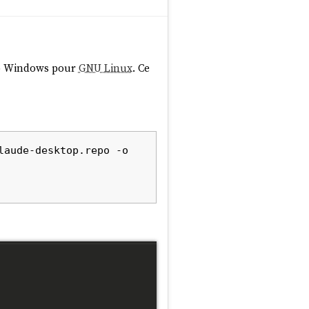
p
Windows pour
GNU Linux
. Ce
aude-desktop.repo -o 