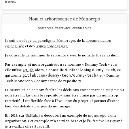
issues.
Nom et arborescence de Monorepo
#monorepo
,
#software-engineering
Je suis un adepe du paradigme
Monorepo
, de la
documentation
colocalisée
et des
issues colocalisées
.
Je conseille de nommer le repository avec le nom de l'organisation.
Par exemple, si mon organisation se nomme « Dummy Tech » et si
elle utilise
GitLab
, alors je conseille d'utiliser le slug
, ce
dummy-tech
qui donne
et « Dummy
gitlab.com/dummy-tech/dummy-tech/
Tech Monorepo » comme titre de repository.
La neutralité de ce nom facilite les décisions concernant ce qui peut ou
non être inclus dans le repository, sans être limité par un nom trop
restrictif. Il est flexible face à l'évolution du projet. Il permet d'éviter
bien des débats à propos du nommage.
En 2018, sur
GitHub
, j'ai découvert un exemple de
monorepo
d'une
organisation. Cet exemple m'a servi de base et je l'ai fait évoluer quand
je travaillais chez
Spacefill
.