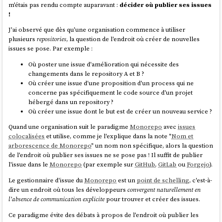
m'étais pas rendu compte auparavant :
décider où publier ses issues
!
J'ai observé que dès qu'une organisation commence à utiliser
plusieurs
repositories
, la question de l'endroit où créer de nouvelles
issues se pose. Par exemple :
Où poster une issue d'amélioration qui nécessite des
changements dans le repository A et B ?
Où créer une issue d'une proposition d'un process qui ne
concerne pas spécifiquement le code source d'un projet
hébergé dans un repository ?
Où créer une issue dont le but est de créer un nouveau service ?
Quand une organisation suit le paradigme
Monorepo
avec
issues
colocalisées
et utilise, comme je l'explique dans la note "
Nom et
arborescence de Monorepo
" un nom non spécifique, alors la question
de l'endroit où publier ses issues ne se pose pas ! Il suffit de publier
l'issue dans le
Monorepo
(par exemple sur
GitHub
,
GitLab
ou
Forgejo
).
Le gestionnaire d'issue du
Monorepo
est un
point de schelling
, c'est-à-
dire un endroit où tous les développeurs
convergent naturellement en
l'absence de communication explicite
pour trouver et créer des issues.
Ce paradigme évite des débats à propos de l'endroit où publier les