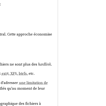
:
tral. Cette approche économise
ichiers ne sont plus des
hardlink
.
:
ext4
,
XFS
,
btrfs
, etc.
 d'adresser
une limitation de
érifiés qu'au moment de leur
ographique des fichiers à