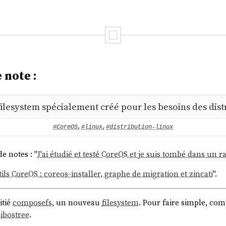
 note :
ilesystem spécialement créé pour les besoins des dist
#CoreOS
,
#linux
,
#distribution-linux
de notes : "
J'ai étudié et testé CoreOS et je suis tombé dans un r
ls CoreOS : coreos-installer, graphe de migration et zincati
".
itié
composefs
, un nouveau
filesystem
. Pour faire simple, c
libostree
.