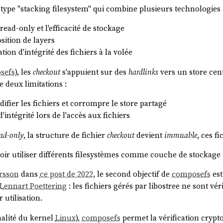
type "stacking filesystem" qui combine plusieurs technologies 
read-only et l'efficacité de stockage
sition de layers
ation d'intégrité des fichiers à la volée
sefs
), les
checkout
s'appuient sur des
hardlinks
vers un store cen
e deux limitations :
ifier les fichiers et corrompre le store partagé
 d'intégrité lors de l'accès aux fichiers
ad-only
, la structure de fichier
checkout
devient
immuable
, ces f
oir utiliser différents filesystèmes comme couche de stockage 
rsson
dans
ce post de 2022
, le second objectif de
composefs
est
Lennart Poettering
: les fichiers gérés par libostree ne sont v
 utilisation.
alité du kernel
Linux
),
composefs
permet la vérification crypt