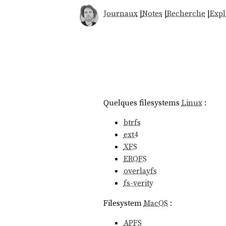
Journaux
|
Notes
|
Recherche
|
Expl
Quelques filesystems
Linux
:
btrfs
ext4
XFS
EROFS
overlayfs
fs-verity
Filesystem
MacOS
:
APFS