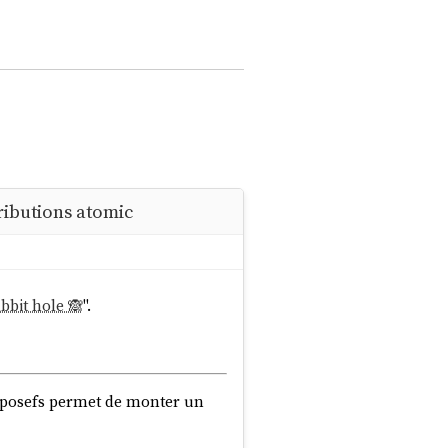
ributions atomic
abbit hole 🙈
".
omposefs permet de monter un