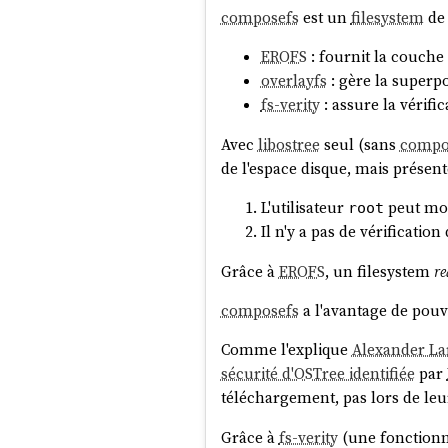
composefs
est un
filesystem
de 
EROFS
: fournit la couche 
overlayfs
: gère la superpo
fs-verity
: assure la vérific
Avec
libostree
seul (sans
compo
de l'espace disque, mais présent
L'utilisateur
peut mod
root
Il n'y a pas de vérification
Grâce à
EROFS
, un filesystem
re
composefs
a l'avantage de pouv
Comme l'explique
Alexander La
sécurité d'OSTree identifiée
par
téléchargement, pas lors de leur
Grâce à
fs-verity
(une fonctionn