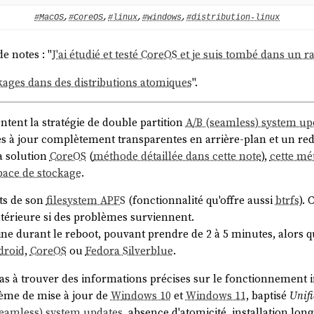
s:~$ ostree --version

#MacOS
,
#CoreOS
,
#linux
,
#windows
,
#distribution-linux
de notes : "
J'ai étudié et testé CoreOS et je suis tombé dans un r
8222a0caace3b7e734042e

kages dans des distributions atomiques
".
ent la stratégie de double partition
A/B (seamless) system up
ses à jour complètement transparentes en arrière-plan et un r
a solution
CoreOS
(
méthode détaillée dans cette note
),
cette mé
pace de stockage
.


ts de son
filesystem APFS
(fonctionnalité qu'offre aussi
btrfs
). 
antérieure si des problèmes surviennent.
ne durant le reboot, pouvant prendre de 2 à 5 minutes, alors 
droid
,
CoreOS
ou
Fedora Silverblue
.
as à trouver des informations précises sur le fonctionnement 
stème de mise à jour de
Windows 10
et
Windows 11
, baptisé
Unif
seamless) system updates
, absence d'atomicité, installation lon