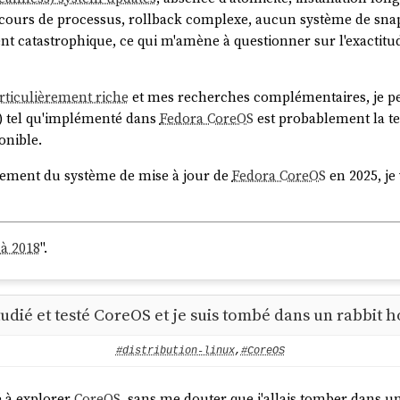
en cours de processus, rollback complexe, aucun système de s
ent catastrophique, ce qui m'amène à questionner sur l'exactit
os:~$ mount | grep -i composefs

rticulièrement riche
et mes recherches complémentaires, je pe
erlay (ro,relatime,seclabel,lowerdir+=/run/ostree/
) tel qu'implémenté dans
Fedora CoreOS
est probablement la te
onible.
nement du système de mise à jour de
Fedora CoreOS
en 2025, je 
 OSTree par Flatpak
".
 à 2018
".
étudié et testé CoreOS et je suis tombé dans un rabbit h
#distribution-linux
,
#CoreOS
 à explorer
CoreOS
, sans me douter que j'allais tomber dans u