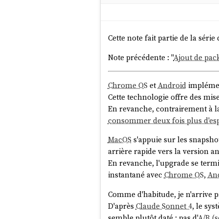
stephane@stephane-coreo
libostree:

Version: 
'2025.4'
Cette note fait partie de la série 
Git: 99a03a7bb8caa77466
Note précédente : "
Ajout de pac
Features:

- inode64

- initial-var

Chrome OS
et
Android
implément
- libcurl

Cette technologie offre des mi
- libsoup3

En revanche, contrairement à l
- gpgme

consommer deux fois plus d'es
- composefs   <==== ici
MacOS
s'appuie sur les snapsho
- ex-fsverity

arrière rapide vers la version 
- libarchive

En revanche, l'upgrade se termi
- selinux

instantané avec
Chrome OS
,
An
- openssl

- sign-ed25519

Comme d'habitude, je n'arrive p
- sign-spki

D'après
Claude Sonnet 4
, le sy
- libmount

semble plutôt daté : pas d'
A/B (