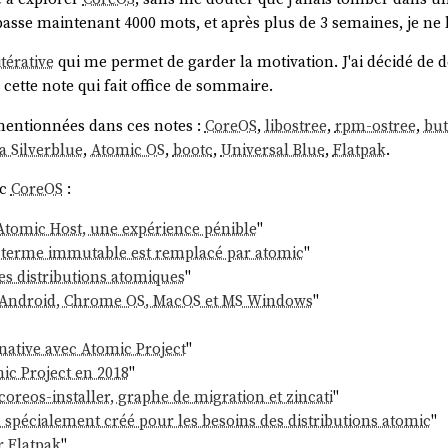
sse maintenant 4000 mots, et après plus de 3 semaines, je ne l'
térative
qui me permet de garder la motivation. J'ai décidé de 
 cette note qui fait office de sommaire.
mentionnées dans ces notes :
CoreOS
,
libostree
,
rpm-ostree
,
bu
a Silverblue
,
Atomic OS
,
bootc
,
Universal Blue
,
Flatpak
.
ec
CoreOS
:
a Atomic Host, une expérience pénible
"
e terme immutable est remplacé par atomic
"
es distributions atomiques
"
d'Android, Chrome OS, MacOS et MS Windows
"
native avec Atomic Project
"
ic Project en 2018
"
coreos-installer, graphe de migration et zincati
"
 spécialement créé pour les besoins des distributions atomic
"
r Flatpak
"