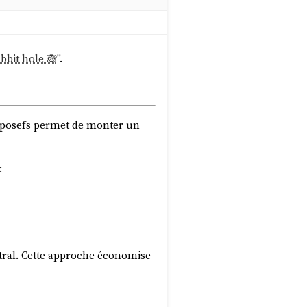
abbit hole 🙈
".
omposefs permet de monter un
:
tral. Cette approche économise