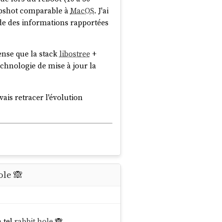
napshot comparable à
MacOS
. J'ai
ude des informations rapportées
nse que la stack
libostree
+
.private/cfsroot-
chnologie de mise à jour la
vais retracer l'évolution
ole 🙈
n tel
rabbit hole
🙈.