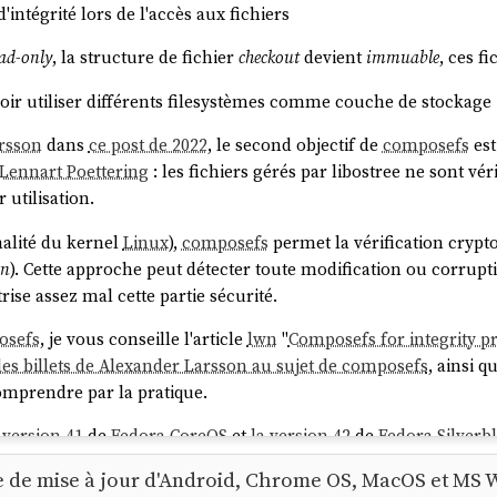
 d'intégrité lors de l'accès aux fichiers
ad-only
, la structure de fichier
checkout
devient
immuable
, ces f
oir utiliser différents filesystèmes comme couche de stockage 
rsson
dans
ce post de 2022
, le second objectif de
composefs
est
Lennart Poettering
: les fichiers gérés par libostree ne sont v
 utilisation.
alité du kernel
Linux
),
composefs
permet la vérification crypt
on
). Cette approche peut détecter toute modification ou corrupt
trise assez mal cette partie sécurité.
osefs
, je vous conseille l'article
lwn
"
Composefs for integrity p
les billets de Alexander Larsson au sujet de composefs
, ainsi q
omprendre par la pratique.
 version 41
de
Fedora CoreOS
et
la version 42
de
Fedora Silverb
reOS
:
 de mise à jour d'Android, Chrome OS, MacOS et MS