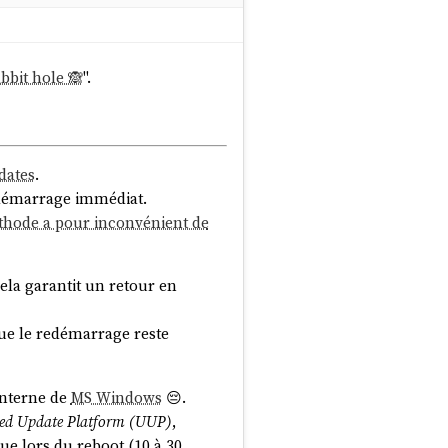
abbit hole 🙈
".
dates
.
edémarrage immédiat.
thode a pour inconvénient de
Cela garantit un retour en
que le redémarrage reste
interne de
MS Windows
😔.
ied Update Platform (UUP)
,
gue lors du reboot (10 à 30