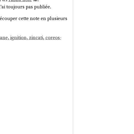
ai toujours pas publiée.
découper cette note en plusieurs
tane
,
ignition
,
zincati
,
coreos-