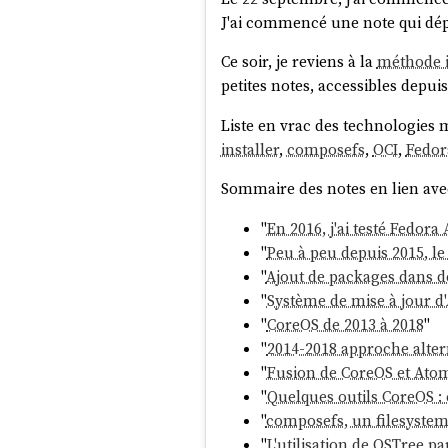
J'ai commencé une note qui dépa
Ce soir, je reviens à la
méthode i
petites notes, accessibles depuis
Liste en vrac des technologies 
installer
,
composefs
,
OCI
,
Fedor
Sommaire des notes en lien av
"
En 2016, j'ai testé Fedor
"
Peu à peu depuis 2015, l
"
Ajout de packages dans d
"
Système de mise à jour 
"
CoreOS de 2013 à 2018
"
"
2014-2018 approche alter
"
Fusion de CoreOS et Atom
"
Quelques outils CoreOS : 
"
composefs, un filesystem
"
L'utilisation de OSTree pa