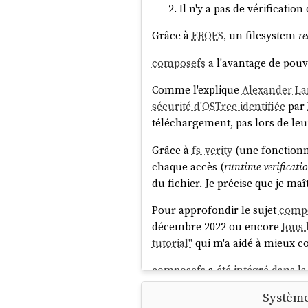
Il n'y a pas de vérification
Grâce à
EROFS
, un filesystem
re
composefs
a l'avantage de pouv
Comme l'explique
Alexander La
sécurité d'OSTree identifiée
par
téléchargement, pas lors de leur
Grâce à
fs-verity
(une fonctionn
chaque accès (
runtime verificati
du fichier. Je précise que je maî
Pour approfondir le sujet
comp
décembre 2022 ou encore
tous 
tutorial"
qui m'a aidé à mieux c
composefs
a
été intégré dans la
présence de
composefs
sous
Co
Système