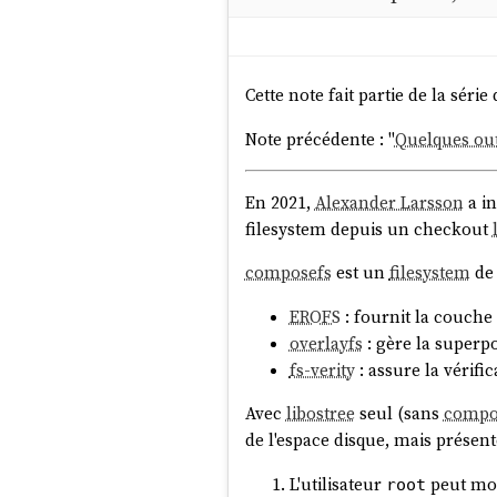
Cette note fait partie de la série 
Note précédente : "
Quelques outi
En 2021,
Alexander Larsson
a in
filesystem depuis un checkout
composefs
est un
filesystem
de 
EROFS
: fournit la couche 
overlayfs
: gère la superpo
fs-verity
: assure la vérific
Avec
libostree
seul (sans
compo
de l'espace disque, mais présent
L'utilisateur
peut mod
root