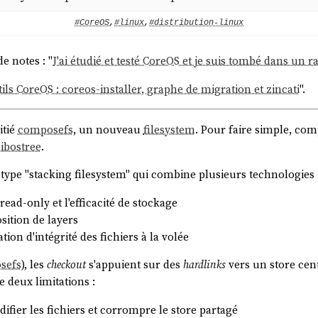
#CoreOS
,
#linux
,
#distribution-linux
de notes : "
J'ai étudié et testé CoreOS et je suis tombé dans un r
ls CoreOS : coreos-installer, graphe de migration et zincati
".
itié
composefs
, un nouveau
filesystem
. Pour faire simple, c
libostree
.
type "stacking filesystem" qui combine plusieurs technologies 
read-only et l'efficacité de stockage
sition de layers
ation d'intégrité des fichiers à la volée
sefs
), les
checkout
s'appuient sur des
hardlinks
vers un store cen
e deux limitations :
ifier les fichiers et corrompre le store partagé