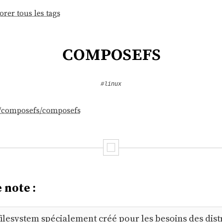
orer tous les tags
composefs
#linux
m/composefs/composefs
 note :
ilesystem spécialement créé pour les besoins des dist