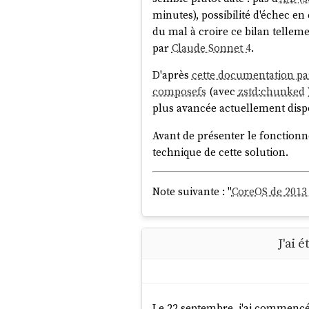
- systemd

minutes), possibilité d'échec 
- release

du mal à croire ce bilan tellem
- p2p

par
Claude Sonnet 4
.
stephane@stephane-core
D'après
cette documentation pa
composefs on / 
type
 ov
composefs
(avec
zstd:chunked
plus avancée actuellement disp
Avant de présenter le fonction
technique de cette solution.
Note suivante : "
L'utilisation de
Note suivante : "
CoreOS de 2013
J'ai 
Le 22 septembre, j'ai commencé