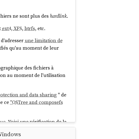
ichiers ne sont plus des
hardlink
.
:
ext4
,
XFS
,
btrfs
, etc.
 d'adresser
une limitation de
érifiés qu'au moment de leur
ographique des fichiers à
ion au moment de l'utilisation
rotection and data sharing
" de
ue ce
"OSTree and composefs
lue
. Voici une vérification de la
 Windows