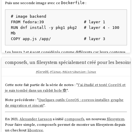
Puis une seconde image avec ce
:
Dockerfile
# image backend

FROM fedora:39                 # layer 1

RUN dnf install -y pkg1 pkg2   # layer 4 - 100 
Mb

Les layers 2 et 4 sont considérés comme différents car leurs contenus
diffèrent (commandes
RUN
différentes). Les fichiers du package
pkg1
composefs, un filesystem spécialement créé pour les besoins 
sont donc stockés deux fois. La taille totale sur disque et lors du
transfert est de 150 MB (au lieu de 100 MB avec une déduplication au
#CoreOS
,
#linux
,
#distribution-linux
niveau fichier).
Malgré cette limitation, depuis
la version 42
,
Fedora CoreOS
utilise le
Cette note fait partie de la série de notes : "
J'ai étudié et testé CoreOS et
support OCI de OSTree
pour télécharger les mises à jour système. Ce
je suis tombé dans un rabbit hole 🙈
".
changement constitue la première itération vers la migration de
Note précédente : "
Quelques outils CoreOS : coreos-installer, graphe
CoreOS
vers
bootc
.
de migration et zincati
".
Le format
OCI
semble privilégié à
libostree
comme format d'échange
car son écosystème est plus populaire : utilisation par
Docker
,
En 2021,
Alexander Larsson
a initié
composefs
, un nouveau
filesystem
.
Kubernetes
,
podman
, disponibilité sur Docker Hub, et maîtrise
Pour faire simple, composefs permet de monter un filesystem depuis
généralisée du format
.
Dockerfile
un checkout
libostree
.