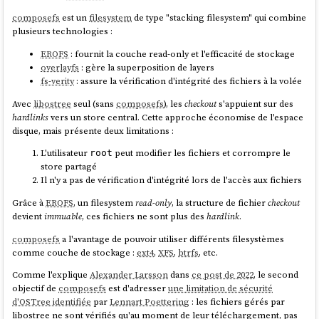
Depuis
la version 4.0.0
,
podman
supporte le format de compression
composefs
est un
filesystem
de type "stacking filesystem" qui combine
, basé sur les
zstd skippable frames
. Ce format
zstd:chunked
plusieurs technologies :
permet une déduplication plus fine en découpant les layers en chunks,
améliorant ainsi l'efficacité des téléchargements différentiels, bien que
EROFS
: fournit la couche read-only et l'efficacité de stockage
restant inférieur à des capacités de
libostree
. À noter que seul le
overlayfs
: gère la superposition de layers
registry
quay
supporte actuellement ce format —
Docker Hub
ne le
fs-verity
: assure la vérification d'intégrité des fichiers à la volée
prend pas encore en charge.
Avec
libostree
seul (sans
composefs
), les
checkout
s'appuient sur des
En explorant ce sujet de déduplication (qui permet de réduire la taille
hardlinks
vers un store central. Cette approche économise de l'espace
des données à télécharger lors des mises à jour),
#
JaiDécouvert
bsdiff
,
disque, mais présente deux limitations :
bspatch
,
Rolling hash
(
je l'avais déjà croisé
).
L'utilisateur
peut modifier les fichiers et corrompre le
root
store partagé
Note suivante : "
Convergence vers Bootc
".
Il n'y a pas de vérification d'intégrité lors de l'accès aux fichiers
Grâce à
EROFS
, un filesystem
read-only
, la structure de fichier
checkout
devient
immuable
, ces fichiers ne sont plus des
hardlink
.
composefs
a l'avantage de pouvoir utiliser différents filesystèmes
comme couche de stockage :
ext4
,
XFS
,
btrfs
, etc.
Comme l'explique
Alexander Larsson
dans
ce post de 2022
, le second
objectif de
composefs
est d'adresser
une limitation de sécurité
d'OSTree identifiée
par
Lennart Poettering
: les fichiers gérés par
libostree ne sont vérifiés qu'au moment de leur téléchargement, pas