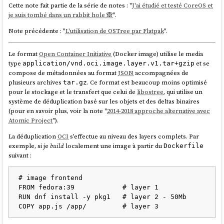
Cette note fait partie de la série de notes : "
J'ai étudié et testé CoreOS et
je suis tombé dans un rabbit hole 🙈
".
Note précédente : "
L'utilisation de OSTree par Flatpak
".
Le format
Open Container Initiative
(Docker image) utilise le media
type
et se
application/vnd.oci.image.layer.v1.tar+gzip
compose de métadonnées au format
JSON
accompagnées de
plusieurs archives
. Ce format est beaucoup moins optimisé
tar.gz
pour le stockage et le transfert que celui de
libostree
, qui utilise un
système de déduplication basé sur les objets et des deltas binaires
(pour en savoir plus, voir la note "
2014-2018 approche alternative avec
Atomic Project
").
La déduplication
OCI
s'effectue au niveau des layers complets. Par
exemple, si je
build
localement une image à partir du
Dockerfile
suivant :
# image frontend

FROM fedora:39            # layer 1

RUN dnf install -y pkg1   # layer 2 - 50Mb
