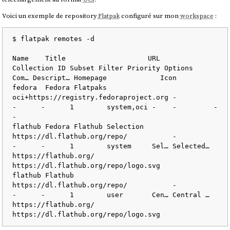
Voici un exemple de repository
Flatpak
configuré sur mon
workspace
:
$ flatpak remotes -d

Name    Title                    URL                                    
Collection ID Subset Filter Priority Options    
Com… Descript… Homepage             Icon

fedora  Fedora Flatpaks          
oci+https://registry.fedoraproject.org -             
-      -      1        system,oci -    -         -                    
-

flathub Fedora Flathub Selection 
https://dl.flathub.org/repo/           -             
-      -      1        system     Sel… Selected… 
https://flathub.org/ 
https://dl.flathub.org/repo/logo.svg

flathub Flathub                  
https://dl.flathub.org/repo/           -             
-      -      1        user       Cen… Central … 
https://flathub.org/ 