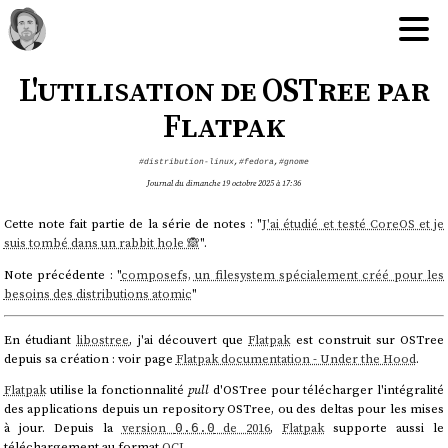
L'utilisation de OSTree par
Flatpak
#distribution-linux
,
#fedora
,
#gnome
Journal du dimanche 19 octobre 2025 à 17:36
Cette note fait partie de la série de notes : "
J'ai étudié et testé CoreOS et je
suis tombé dans un rabbit hole 🙈
".
Note précédente : "
composefs, un filesystem spécialement créé pour les
besoins des distributions atomic
"
En étudiant
libostree
, j'ai découvert que
Flatpak
est construit sur OSTree
depuis sa création : voir page
Flatpak documentation - Under the Hood
.
Flatpak
utilise la fonctionnalité
pull
d'OSTree pour télécharger l'intégralité
des applications depuis un repository OSTree, ou des deltas pour les mises
à jour. Depuis la
version
de 2016
,
Flatpak
supporte aussi le
0.6.0
téléchargement au format
OCI
.