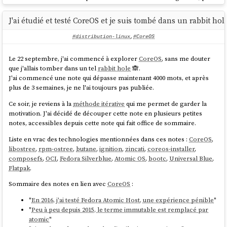
lors de leur utilisation.
J'ai étudié et testé CoreOS et je suis tombé dans un rabbit hol
Grâce à
fs-verity
(une fonctionnalité du kernel
Linux
),
composefs
permet la vérification cryptographique des fichiers à chaque accès
#distribution-linux
,
#CoreOS
(
runtime verification
). Cette approche peut détecter toute modification
ou corruption au moment de l'utilisation du fichier. Je précise que je
Le 22 septembre, j'ai commencé à explorer
CoreOS
, sans me douter
maîtrise assez mal cette partie sécurité.
que j'allais tomber dans un tel
rabbit hole
🙈.
Pour approfondir le sujet
composefs
, je vous conseille l'article
lwn
J'ai commencé une note qui dépasse maintenant 4000 mots, et après
"
Composefs for integrity protection and data sharing
" de décembre
plus de 3 semaines, je ne l'ai toujours pas publiée.
2022 ou encore
tous les billets de Alexander Larsson au sujet de
Ce soir, je reviens à la
méthode itérative
qui me permet de garder la
composefs
, ainsi que ce
"OSTree and composefs tutorial"
qui m'a aidé
motivation. J'ai décidé de découper cette note en plusieurs petites
à mieux comprendre par la pratique.
notes, accessibles depuis cette note qui fait office de sommaire.
composefs
a
été intégré dans la version 41
de
Fedora CoreOS
et
la
Liste en vrac des technologies mentionnées dans ces notes :
CoreOS
,
version 42
de
Fedora Silverblue
. Voici une vérification de la présence
libostree
,
rpm-ostree
,
butane
,
ignition
,
zincati
,
coreos-installer
,
de
composefs
sous
CoreOS
:
composefs
,
OCI
,
Fedora Silverblue
,
Atomic OS
,
bootc
,
Universal Blue
,
Flatpak
.
stephane@stephane-coreos:~$ ostree --version

Sommaire des notes en lien avec
CoreOS
:
libostree:

Version: 
'2025.4'
"
En 2016, j'ai testé Fedora Atomic Host, une expérience pénible
"
Git: 99a03a7bb8caa774668222a0caace3b7e734042e

"
Peu à peu depuis 2015, le terme immutable est remplacé par
Features:

atomic
"
- inode64
