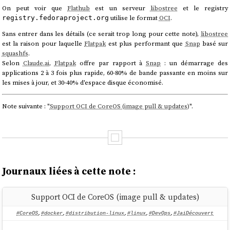
On peut voir que
Flathub
est un serveur
libostree
et le registry
utilise le format
OCI
.
registry.fedoraproject.org
Sans entrer dans les détails (ce serait trop long pour cette note),
libostree
est la raison pour laquelle
Flatpak
est plus performant que
Snap
basé sur
squashfs
.
Selon
Claude.ai
,
Flatpak
offre par rapport à
Snap
: un démarrage des
applications 2 à 3 fois plus rapide, 60-80% de bande passante en moins sur
les mises à jour, et 30-40% d'espace disque économisé.
Note suivante : "
Support OCI de CoreOS (image pull & updates)
".
Journaux liées à cette note :
Support OCI de CoreOS (image pull & updates)
#CoreOS
,
#docker
,
#distribution-linux
,
#linux
,
#DevOps
,
#JaiDécouvert