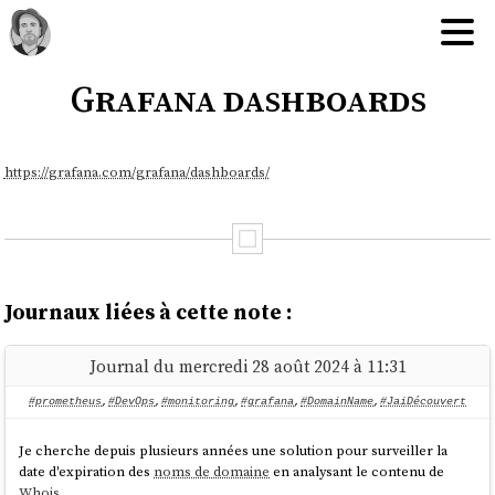
Grafana dashboards
https://grafana.com/grafana/dashboards/
Journaux liées à cette note :
Journal du mercredi 28 août 2024 à 11:31
#prometheus
,
#DevOps
,
#monitoring
,
#grafana
,
#DomainName
,
#JaiDécouvert
Je cherche depuis plusieurs années une solution pour surveiller la
date d'expiration des
noms de domaine
en analysant le contenu de
Whois
.