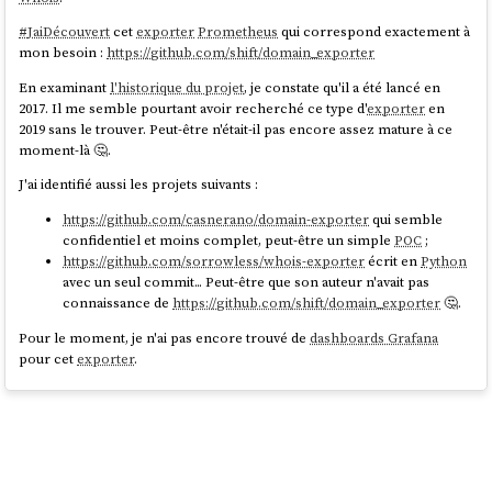
#
JaiDécouvert
cet
exporter
Prometheus
qui correspond exactement à
mon besoin :
https://github.com/shift/domain_exporter
En examinant
l'historique du projet
, je constate qu'il a été lancé en
2017. Il me semble pourtant avoir recherché ce type d'
exporter
en
2019 sans le trouver. Peut-être n'était-il pas encore assez mature à ce
moment-là 🤔.
J'ai identifié aussi les projets suivants :
https://github.com/casnerano/domain-exporter
qui semble
confidentiel et moins complet, peut-être un simple
POC
;
https://github.com/sorrowless/whois-exporter
écrit en
Python
avec un seul commit... Peut-être que son auteur n'avait pas
connaissance de
https://github.com/shift/domain_exporter
🤔.
Pour le moment, je n'ai pas encore trouvé de
dashboards Grafana
pour cet
exporter
.