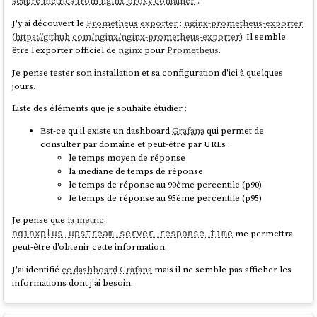
scapre metrics from nginx-proxy container
".
J'y ai découvert le
Prometheus exporter
:
nginx-prometheus-exporter
(
https://github.com/nginx/nginx-prometheus-exporter
). Il semble
être l'exporter officiel de
nginx
pour
Prometheus
.
Je pense tester son installation et sa configuration d'ici à quelques
jours.
Liste des éléments que je souhaite étudier :
Est-ce qu'il existe un dashboard
Grafana
qui permet de
consulter par domaine et peut-être par URLs :
le temps moyen de réponse
la mediane de temps de réponse
le temps de réponse au 90ème percentile (p90)
le temps de réponse au 95ème percentile (p95)
Je pense que
la metric
me permettra
nginxplus_upstream_server_response_time
peut-être d'obtenir cette information.
J'ai identifié
ce dashboard
Grafana
mais il ne semble pas afficher les
informations dont j'ai besoin.