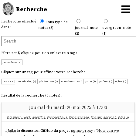
Recherche
Recherche effectué
Tous type de
dans :
notes (3)
journal_note
evergreen_note
(2)
(1)
Filtre actif, cliquez pour en enlever un tag :
prometheus
Cliquez sur un tag pour affiner votre recherche :
DevOps (3)
monitoring (3)
JaiDécouvert (2)
DomainName (1)
JaiLu (1)
grafana (1)
nginx (1)
projet (1)
Résultat de la recherche (3 notes) :
Journal du mardi 20 mai 2025 à 17:03
#JaiDécouvert
,
#DevOps
,
#prometheus
,
#monitoring
,
#nginx
,
#projet
,
#JaiLu
#
JaiLu
la discussion GitHub du projet
nginx-proxy
: "
How can we