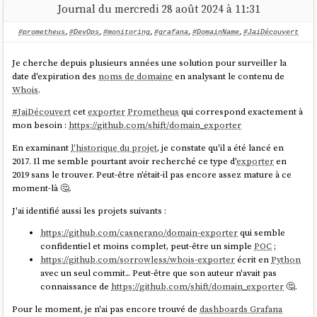
Journal du mercredi 28 août 2024 à 11:31
#prometheus
,
#DevOps
,
#monitoring
,
#grafana
,
#DomainName
,
#JaiDécouvert
Je cherche depuis plusieurs années une solution pour surveiller la
date d'expiration des
noms de domaine
en analysant le contenu de
Whois
.
#
JaiDécouvert
cet
exporter
Prometheus
qui correspond exactement à
mon besoin :
https://github.com/shift/domain_exporter
En examinant
l'historique du projet
, je constate qu'il a été lancé en
2017. Il me semble pourtant avoir recherché ce type d'
exporter
en
2019 sans le trouver. Peut-être n'était-il pas encore assez mature à ce
moment-là 🤔.
J'ai identifié aussi les projets suivants :
https://github.com/casnerano/domain-exporter
qui semble
confidentiel et moins complet, peut-être un simple
POC
;
https://github.com/sorrowless/whois-exporter
écrit en
Python
avec un seul commit... Peut-être que son auteur n'avait pas
connaissance de
https://github.com/shift/domain_exporter
🤔.
Pour le moment, je n'ai pas encore trouvé de
dashboards Grafana