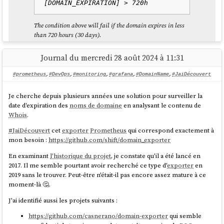
The condition above will fail if the domain expires in less
than 720 hours (30 days).
source
Journal du mercredi 28 août 2024 à 11:31
#prometheus
,
#DevOps
,
#monitoring
,
#grafana
,
#DomainName
,
#JaiDécouvert
Je cherche depuis plusieurs années une solution pour surveiller la
date d'expiration des
noms de domaine
en analysant le contenu de
Whois
.
#
JaiDécouvert
cet
exporter
Prometheus
qui correspond exactement à
mon besoin :
https://github.com/shift/domain_exporter
En examinant
l'historique du projet
, je constate qu'il a été lancé en
2017. Il me semble pourtant avoir recherché ce type d'
exporter
en
2019 sans le trouver. Peut-être n'était-il pas encore assez mature à ce
moment-là 🤔.
J'ai identifié aussi les projets suivants :
https://github.com/casnerano/domain-exporter
qui semble