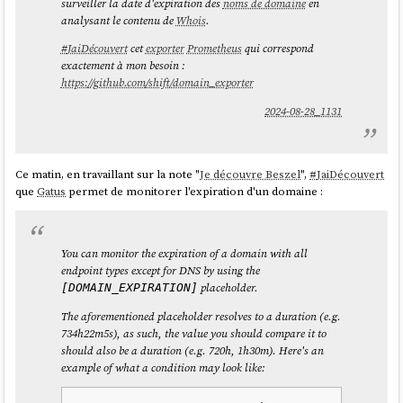
surveiller la date d'expiration des
noms de domaine
en
analysant le contenu de
Whois
.
#
JaiDécouvert
cet
exporter
Prometheus
qui correspond
exactement à mon besoin :
https://github.com/shift/domain_exporter
2024-08-28_1131
Ce matin, en travaillant sur la note "
Je découvre Beszel
",
#
JaiDécouvert
que
Gatus
permet de monitorer l'expiration d'un domaine :
You can monitor the expiration of a domain with all
endpoint types except for DNS by using the
placeholder.
[DOMAIN_EXPIRATION]
The aforementioned placeholder resolves to a duration (e.g.
734h22m5s), as such, the value you should compare it to
should also be a duration (e.g. 720h, 1h30m). Here's an
example of what a condition may look like: