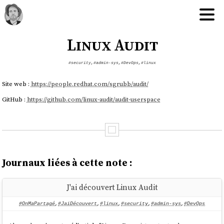
Linux Audit
#security
,
#admin-sys
,
#DevOps
,
#linux
Site web :
https://people.redhat.com/sgrubb/audit/
GitHub :
https://github.com/linux-audit/audit-userspace
Journaux liées à cette note :
J'ai découvert Linux Audit
#OnMaPartagé
,
#JaiDécouvert
,
#linux
,
#security
,
#admin-sys
,
#DevOps