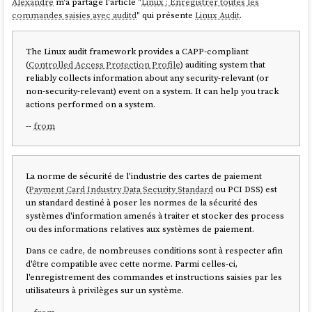
Alexandre
m'a partagé l'article "
Linux : Enregistrer toutes les
commandes saisies avec auditd
" qui présente
Linux Audit
.
The Linux audit framework provides a CAPP-compliant
(
Controlled Access Protection Profile
) auditing system that
reliably collects information about any security-relevant (or
non-security-relevant) event on a system. It can help you track
actions performed on a system.
--
from
La norme de sécurité de l'industrie des cartes de paiement
(
Payment Card Industry Data Security Standard
ou PCI DSS) est
un standard destiné à poser les normes de la sécurité des
systèmes d'information amenés à traiter et stocker des process
ou des informations relatives aux systèmes de paiement.
Dans ce cadre, de nombreuses conditions sont à respecter afin
d'être compatible avec cette norme. Parmi celles-ci,
l'enregistrement des commandes et instructions saisies par les
utilisateurs à privilèges sur un système.