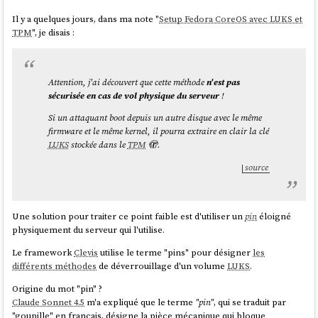
Il y a quelques jours, dans ma note "
Setup Fedora CoreOS avec LUKS et
TPM
", je disais :
Attention, j'ai découvert que cette méthode
n'est pas
sécurisée en cas de vol physique du serveur
!
Si un attaquant boot depuis un autre disque avec le même
firmware et le même kernel, il pourra extraire en clair la clé
LUKS
stockée dans le
TPM
🫣.
source
Une solution pour traiter ce point faible est d'utiliser un
pin
éloigné
physiquement du serveur qui l'utilise.
Le framework
Clevis
utilise le terme "pins" pour désigner
les
différents méthodes
de déverrouillage d'un volume
LUKS
.
Origine du mot "pin" ?
Claude Sonnet 4.5
m'a expliqué que le terme
"pin"
, qui se traduit par
"goupille" en français, désigne la pièce mécanique qui bloque