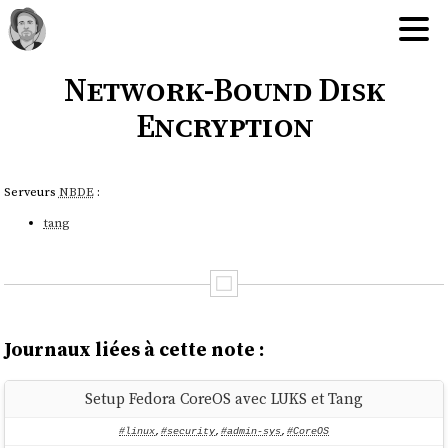
Network-Bound Disk
Encryption
Serveurs
NBDE
:
tang
Journaux liées à cette note :
Setup Fedora CoreOS avec LUKS et Tang
#linux
,
#security
,
#admin-sys
,
#CoreOS