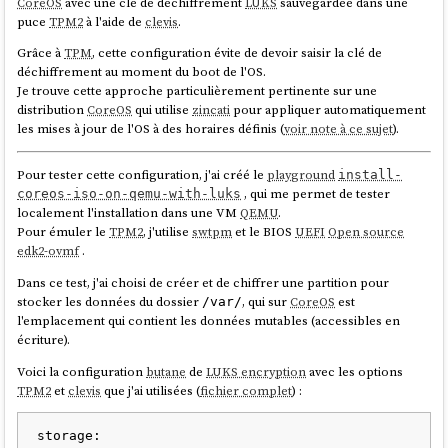
CoreOS
avec une clé de déchiffrement
LUKS
sauvegardée dans une
déverrouillage est défini par le paramètre
threshold
.
puce
TPM2
à l'aide de
clevis
.
clevis
, qui permet de configurer les pins et de gérer la récupération
Grâce à
TPM
, cette configuration évite de devoir saisir la clé de
de la passphrase à partir des
pins
, utilise l'algorithme
Shamir's secret
déchiffrement au moment du boot de l'OS.
sharing (SSS)
pour répartir le secret à plusieurs endroits.
Je trouve cette approche particulièrement pertinente sur une
distribution
CoreOS
qui utilise
zincati
pour appliquer automatiquement
Voici quelques scénarios de conditions de déverrouillage que
clevis
les mises à jour de l'OS à des horaires définis (
voir note à ce sujet
).
permet de configurer grâce à
SSS
:
TPM2 ou Tang serveur 1
Pour tester cette configuration, j'ai créé le
playground
install-
TPM2 et Tang serveur 1
, qui me permet de tester
coreos-iso-on-qemu-with-luks
Tang serveur 1 ou Tang serveur 2
localement l'installation dans une VM
QEMU
.
2 parmi Tang serveur 1, Tang serveur 2, Tang serveur 3
Pour émuler le
TPM2
, j'utilise
swtpm
et le BIOS
UEFI
Open source
...
edk2-ovmf
.
Si les conditions ne sont pas remplies,
systemd-ask-password
Dans ce test, j'ai choisi de créer et de chiffrer une partition pour
demande à l'utilisateur de saisir sa passphrase au clavier.
stocker les données du dossier
, qui sur
CoreOS
est
/var/
l'emplacement qui contient les données mutables (accessibles en
Je n'ai pas trouvé d'image
docker
officielle de
tang
. Toutefois, j'ai
écriture).
trouvé
ici
l'image non officielle
(son dépôt
padhihomelab/tang
Voici la configuration
butane
de
LUKS encryption
avec les options
GitHub :
https://github.com/padhi-homelab/docker_tang
).
TPM2
et
clevis
que j'ai utilisées (
fichier complet
) :
Dans mon playground, je l'ai déployé dans
ce docker-compose.yml
.
storage:

J'ai trouvé la configuration
butane
de
tang
simple à définir (
lien vers le