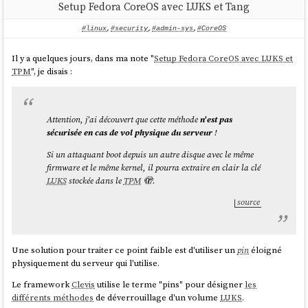
Setup Fedora CoreOS avec LUKS et Tang
#linux
,
#security
,
#admin-sys
,
#CoreOS
Il y a quelques jours, dans ma note "
Setup Fedora CoreOS avec LUKS et
TPM
", je disais :
Attention, j'ai découvert que cette méthode
n'est pas
sécurisée en cas de vol physique du serveur
!
Si un attaquant boot depuis un autre disque avec le même
firmware et le même kernel, il pourra extraire en clair la clé
LUKS
stockée dans le
TPM
🫣.
source
Une solution pour traiter ce point faible est d'utiliser un
pin
éloigné
physiquement du serveur qui l'utilise.
Le framework
Clevis
utilise le terme "pins" pour désigner
les
différents méthodes
de déverrouillage d'un volume
LUKS
.