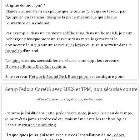
Origine du mot "pin" ?
Claude Sonnet 4.5
m'a expliqué que le terme
"pin"
, qui se traduit par
"goupille" en français, désigne la pièce mécanique qui bloque
l'ouverture d'un cadenat.
Par exemple, dans un contexte
self hosting
dans un
homelab
, je peux
héberger physiquement un serveur dans mon logement et le
connecter à un
pin
sur un serveur
Scaleway
ou sur un serveur dans le
homelab
d'un ami.
Les
pins
distants, accessibles via réseau, sont appelés serveurs
Network-Bound Disk Encryption
.
Si le serveur
Network-Bound Disk Encryption
est configuré pour
répondre uniquement aux requêtes provenant de l'IP de mon réseau
homelab
, en cas de vol du serveur, le voleur ne pourra pas récupérer
Setup Fedora CoreOS avec LUKS et TPM, non sécurisé contre l
le secret permettant de déchiffrer le volume
LUKS
.
#CoreOS
,
#security
,
#linux
,
#admin-sys
Dans le
playground
install-coreos-iso-on-qemu-with-luks-
, j'ai testé avec succès le déverrouillage d'un volume
LUKS
and-tang
Comme je l'ai dit dans
cette précédente note
, jusqu'il y a peu de temps,
avec un serveur
Network-Bound Disk Encryption
nommé
tang
.
je ne m'étais jamais intéressé et j'avais même évité les technologies
liées aux
trusted computing
.
Pour être précis, dans la configuration de ce playground, deux
pins
sont obligatoires pour déverrouiller automatiquement le volume : un
Il y quelques jours, j'ai testé avec succès l'installation d'une
Fedora
pin
tang
et un pin
TPM2
. Le nombre minimum de
pins
requis pour le