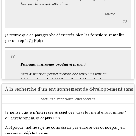
      key_file:

lien vers le site web officiel, etc.
        inline: password

      clevis:

source
        tpm2: true

        tang:

          - url: "http://10.0.2.2:1234"

Je trouve que ce paragraphe décrit très bien les fonctions remplies
            # $ docker compose exec tang jose 
par un dépôt
GitHub
:
jwk thp -i /db/pLWwUuLhqqFb-
Mgf5iVkwuV4BehG9vzd2SXGMyGroNw.jwk

            # pLWwUuLhqqFb-
Mgf5iVkwuV4BehG9vzd2SXGMyGroNw

Pourquoi distinguer produit et projet ?
            thumbprint: dx9dNzgs-
DeXg0SCBQW5rb7WQkSIN1B8MIgcO6WxJfI

Cette distinction permet d'abord de décrire une tension
        threshold: 2 # TMP2 + Tang (or 
inhérente à tout logiciel libre : d'un côté les coûts de
distribution du produit sont quasi-nuls, mais de l'autre,
À la recherche d'un environnement de développement sans l
l'énergie à dépenser pour maintenir le projet est élevée.
La seule complexité que j'ai rencontrée est la méthode pour
Lorsque le nombre d'utilisateurs augmente, la valeur du
#dev-kit
,
#software-engineering
récupérer le paramètre
de l'instance
tang
.
thumbprint
produit augmente aussi, de même que la charge qui pèse
sur le projet. C'est un peu comme l'amour et l'attention : le
Voici la méthode que j'ai utilisée :
Je pense que je m'intéresse au sujet des "
development environment
"
premier se multiplie facilement, mais le deuxième ne peut
ou
development kit
depuis 1999.
que se diviser.
$ docker compose exec tang jose jwk thp -i 
À l'époque, même si je ne connaissais pas encore ces concepts, j'en
source
/db/pLWwUuLhqqFb-
ressentais déjà le besoin.