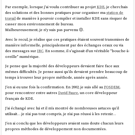
Mgf5iVkwuV4BehG9vzd2SXGMyGroNw.jwk

Par exemple, lorsque j'ai voulu contribuer au projet
KDE
, je cherchais
des solutions et des bonnes pratiques pour organiser ma
station de
Je partage cet avis 👍️.
travail
de manière à pouvoir compiler et installer KDE sans risquer de
Autre difficulté, il faut
ajouter les arguments kernel suivants
pour
casser mon environnement de bureau.
activer l'accès réseau dès le début du process de boot afin de
Malheureusement, je n'y suis pas parvenu 😔.
permettre à
clevis
d'accéder au serveur
tang
:
C'est d'ailleurs cette tension qu'on trouve illustrée dans
Avec le recul, je réalise que ces pratiques étaient souvent transmises de
l'opposition entre les deux sens de fork. Dans le sens
manière informelle, principalement par des échanges oraux ou via
variant: fcos

technique, forker un code source ne coûte rien. Dans le sens
des messages sur
IRC
. En somme, il s'agissait d'un véritable "bouche-à-
version: 1.6.0

humain, forker un projet demande beaucoup d'effort : il
oreille" numérique.
kernel_arguments:

faut recréer la structure porteuse, à la fois techniquement
  should_exist:

Je pense que la majorité des développeurs devaient faire face aux
(hébergement du code, site web, etc.), juridiquement
    - ip=dhcp

mêmes difficultés. Je pense aussi qu’ils devaient prendre beaucoup de
(éventuelle structure pour les droits, etc.) et humainement
    - rd.neednet=1

temps à trouver leur propre méthode, année après année.
(attirer les utilisateurs et les contributeurs vers le projet
forké.)
J’en ai eu une fois la confirmation. En 2002, je suis allé au
FOSDEM
,
pour rencontrer entre autres
David Faure
, un core développeur
source
)
J'ai intégré au
README.md
du playground une section nommée "
How
français de KDE.
to switch from 2 required ping to 1 or the opposite?
", pour
J’ai échangé avec lui et il m’a montré de nombreuses astuces qu’il
documenter comment modifier à chaud la configuration
clevis
.
utilisait… je n’ai pas tout compris, je n’ai pas réussi à les retenir…
J'approuve 👍️.
Par exemple pour changer de serveur
tang
ou modifier le nombre de
pins
nécessaires pour déverrouiller la partition chiffrée.
J’en ai conclu que les développeurs avaient sans doute chacun leurs
propres méthodes de développement non documentées.
Il est conseillé d'activer le
pin
TPM2
en complément de
tang
pour