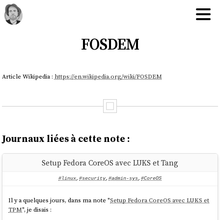
FOSDEM
Article Wikipedia :
https://en.wikipedia.org/wiki/FOSDEM
Journaux liées à cette note :
Setup Fedora CoreOS avec LUKS et Tang
#linux
,
#security
,
#admin-sys
,
#CoreOS
Il y a quelques jours, dans ma note "
Setup Fedora CoreOS avec LUKS et
TPM
", je disais :