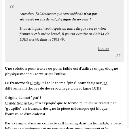
Attention, j'ai découvert que cette méthode
n'est pas
sécurisée en cas de vol physique du serveur
!
Si un attaquant boot depuis un autre disque avec le même
firmware et le même kernel, il pourra extraire en clair la clé
LUKS
stockée dans le
TPM
🫣.
source
Une solution pour traiter ce point faible est d'utiliser un
pin
éloigné
physiquement du serveur qui l'utilise.
Le framework
Clevis
utilise le terme "pins" pour désigner
les
différents méthodes
de déverrouillage d'un volume
LUKS
.
Origine du mot "pin" ?
Claude Sonnet 4.5
m'a expliqué que le terme
"pin"
, qui se traduit par
"goupille" en français, désigne la pièce mécanique qui bloque
l'ouverture d'un cadenat.
Par exemple, dans un contexte
self hosting
dans un
homelab
, je peux
héberger physiquement un serveur dans mon logement et le