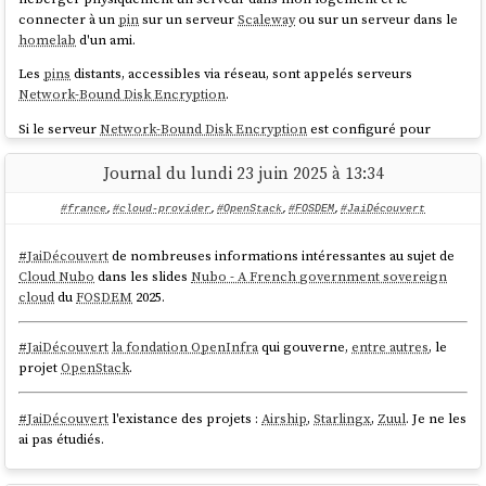
connecter à un
pin
sur un serveur
Scaleway
ou sur un serveur dans le
homelab
d'un ami.
Les
pins
distants, accessibles via réseau, sont appelés serveurs
Network-Bound Disk Encryption
.
Si le serveur
Network-Bound Disk Encryption
est configuré pour
répondre uniquement aux requêtes provenant de l'IP de mon réseau
homelab
, en cas de vol du serveur, le voleur ne pourra pas récupérer
Journal du lundi 23 juin 2025 à 13:34
le secret permettant de déchiffrer le volume
LUKS
.
#france
,
#cloud-provider
,
#OpenStack
,
#FOSDEM
,
#JaiDécouvert
Dans le
playground
install-coreos-iso-on-qemu-with-luks-
, j'ai testé avec succès le déverrouillage d'un volume
LUKS
and-tang
#
JaiDécouvert
de nombreuses informations intéressantes au sujet de
avec un serveur
Network-Bound Disk Encryption
nommé
tang
.
Cloud Nubo
dans les slides
Nubo - A French government sovereign
cloud
du
FOSDEM
2025.
Pour être précis, dans la configuration de ce playground, deux
pins
sont obligatoires pour déverrouiller automatiquement le volume : un
pin
tang
et un pin
TPM2
. Le nombre minimum de
pins
requis pour le
#
JaiDécouvert
la fondation OpenInfra
qui gouverne,
entre autres
, le
déverrouillage est défini par le paramètre
threshold
.
projet
OpenStack
.
clevis
, qui permet de configurer les pins et de gérer la récupération
de la passphrase à partir des
pins
, utilise l'algorithme
Shamir's secret
#
JaiDécouvert
l'existance des projets :
Airship
,
Starlingx
,
Zuul
. Je ne les
sharing (SSS)
pour répartir le secret à plusieurs endroits.
ai pas étudiés.
Voici quelques scénarios de conditions de déverrouillage que
clevis