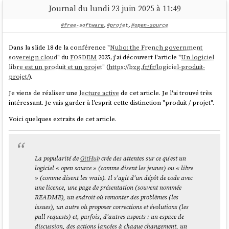
permet de configurer grâce à
SSS
:
Journal du lundi 23 juin 2025 à 11:49
TPM2 ou Tang serveur 1
#free-software
,
#projet
,
#open-source
TPM2 et Tang serveur 1
Tang serveur 1 ou Tang serveur 2
Dans la slide 18 de la conférence "
Nubo: the French government
2 parmi Tang serveur 1, Tang serveur 2, Tang serveur 3
sovereign cloud
" du
FOSDEM
2025, j'ai découvert l'article "
Un logiciel
...
libre est un produit et un projet
" (
https://bzg.fr/fr/logiciel-produit-
Si les conditions ne sont pas remplies,
systemd-ask-password
projet/
).
demande à l'utilisateur de saisir sa passphrase au clavier.
Je viens de réaliser une
lecture active
de cet article. Je l'ai trouvé très
intéressant. Je vais garder à l'esprit cette distinction "produit / projet".
Je n'ai pas trouvé d'image
docker
officielle de
tang
. Toutefois, j'ai
trouvé
ici
l'image non officielle
(son dépôt
padhihomelab/tang
Voici quelques extraits de cet article.
GitHub :
https://github.com/padhi-homelab/docker_tang
).
Dans mon playground, je l'ai déployé dans
ce docker-compose.yml
.
La popularité de
GitHub
crée des attentes sur ce qu'est un
J'ai trouvé la configuration
butane
de
tang
simple à définir (
lien vers le
logiciel « open source » (comme disent les jeunes) ou « libre
fichier
) :
» (comme disent les vrais). Il s'agit d'un dépôt de code avec
une licence, une page de présentation (souvent nommée
  luks:

README), un endroit où remonter des problèmes (les
    - name: var

issues), un autre où proposer corrections et évolutions (les
      device: /dev/disk/by-partlabel/var

pull requests) et, parfois, d'autres aspects : un espace de
      wipe_volume: true

discussion, des actions lancées à chaque changement, un