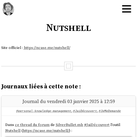
Nutshell
Site officiel :
https://ncase.me/nutshell/
Journaux liées à cette note :
Journal du vendredi 03 janvier 2025 à 12:59
#personal-knowledge-management
,
#JaiDécouvert
,
#JeMeDemande
Dans
ce thread du forum
de
SilverBullet.mb
#
JaiDécouvert
l'outil
Nutshell
(
https://ncase.me/nutshell/
) :