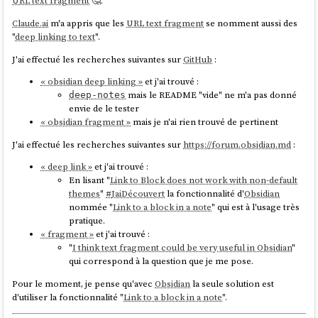
URL text fragment
🤔.
Claude.ai
m'a appris que les
URL text fragment
se nomment aussi des
"
deep linking to text
".
J'ai effectué les recherches suivantes sur
GitHub
:
« obsidian deep linking »
et j'ai trouvé :
mais le README "vide" ne m'a pas donné
deep-notes
envie de le tester
« obsidian fragment »
mais je n'ai rien trouvé de pertinent
J'ai effectué les recherches suivantes sur
https://forum.obsidian.md
:
« deep link »
et j'ai trouvé :
En lisant "
Link to Block does not work with non-default
themes
"
#
JaiDécouvert
la fonctionnalité d'
Obsidian
nommée "
Link to a block in a note
" qui est à l'usage très
pratique.
« fragment »
et j'ai trouvé :
"
I think text fragment could be very useful in Obsidian
"
qui correspond à la question que je me pose.
Pour le moment, je pense qu'avec
Obsidian
la seule solution est
d'utiliser la fonctionnalité "
Link to a block in a note
".