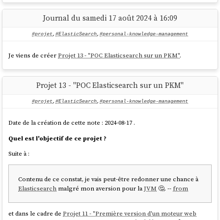
J'ai commencé par essayer la syntax
mais j'ai appris qu'il
foobar~*
n'était pas possible d'utiliser
(fuzzy) en couplé avec
😔
~
*
Journal du samedi 17 août 2024 à 16:09
(
documentation vers la syntax
). Sans doute pour de bonnes raisons,
liées à des problèmes de performance.
#projet
,
#ElasticSearch
,
#personal-knowledge-management
J'ai ensuite découpé ma requête en 3 conditions :
Je viens de créer
Projet 13 - "POC Elasticsearch sur un PKM"
.
baseQuery.body.query.bool.must.push({

	bool: {

Projet 13 - "POC Elasticsearch sur un PKM"
		should: [

			{

#projet
,
#ElasticSearch
,
#personal-knowledge-management
				simple_query_s
tring: {

Date de la création de cette note : 2024-08-17 .
					query: 
queryString,

Quel est l'objectif de ce projet ?
					fields
Suite à :
: ["content_html"],

					boost: 
3

Contenu de ce constat, je vais peut-être redonner une chance à
				}

Elasticsearch
malgré mon aversion pour la
JVM
🤔. --
from
			},

			{

				simple_query_s
et dans le cadre de
Projet 11 - "Première version d'un moteur web