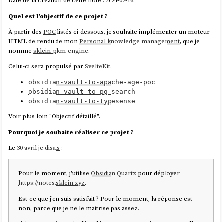
Date de la création de cette note : 2024-07-16.
Quel est l'objectif de ce projet ?
À partir des
POC
listés ci-dessous, je souhaite implémenter un moteur
HTML de rendu de mon
Personal knowledge management
, que je
nomme
sklein-pkm-engine
.
Celui-ci sera propulsé par
SvelteKit
.
obsidian-vault-to-apache-age-poc
obsidian-vault-to-pg_search
obsidian-vault-to-typesense
Voir plus loin "Objectif détaillé".
Pourquoi je souhaite réaliser ce projet ?
Le
30 avril je disais
:
Pour le moment, j'utilise
Obsidian Quartz
pour déployer
https://notes.sklein.xyz
.
Est-ce que j'en suis satisfait ? Pour le moment, la réponse est
non, parce que je ne le maitrise pas assez.