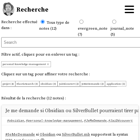
Recherche
Recherche effectué
Tous type de
dans :
notes (12)
evergreen_note
journal_note
(7)
(5)
Filtre actif, cliquez pour en enlever un tag :
personal-knowledge-management
Cliquez sur un tag pour affiner votre recherche :
projet (4)
ElasticSearch (3)
obsidian (3)
JaiDécouvert (2)
JeMeDemande (2)
application (1)
freemium (1)
idée (1)
iteration (1)
livre (1)
logiciel-privateur (1)
search-engine (1)
Résultat de la recherche (12 notes) :
Je me demande si Obsidian ou SilverBullet pourraient tirer pa
#obsidian
,
#personal-knowledge-management
,
#JeMeDemande
,
#JaiDécouvert
#
JeMeDemande
si
Obsidian
ou
SilverBullet.mb
supportent la syntax