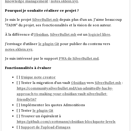
knowledge management
:
notes.sklein.xyz
.
J'ai l'impression de comprendre qu'en utilisant le
tokenizer
je
ngram
Pourquoi je souhaite réaliser ce projet ?
pourrais faire des
Fuzzy Search
sans utiliser l'option
🤔.
fuzziness
Je suis le projet
SilverBullet.mb
depuis plus d'un an. J'aime beaucoup
J'ai commencé l'implémentation dans la branche
ngram-tokenizer
"l'ADN" du projet, ses fonctionnalités et la vision de son auteur.
mais je m'arrête là pour aujourd'hui. En tout, ce weekend, j'ai passé
4h30 sur ce sujet 😮.
À la différence d'
Obsidian
,
SilverBullet.mb
est un
logiciel libre
.
J'espère tester cette implémentation d'ici à quelques jours.
J'envisage d'utiliser
le plugin Git
pour publier du contenu vers
Je souhaite aussi essayer prochainement de migrer de
Elasticsearch
notes.sklein.xyz
.
vers
OpenSearch
.
Je suis intéressé par le support
PWA de SilverBullet.md
.
Fonctionnalités à évaluer
[ ]
Unique note creator
[ ] Tester la migration d'un vault
Obsidian
vers
SilverBullet.mb
:
https://community.silverbullet.md/t/an-admittedly-hacky-
approach-to-making-your-obsidian-vault-silverbullet-
friendly/167
[ ] Implémenter les quotes Admonitions
[ ] Tester
le plugin Git
[ ] Trouver un équivalent à
https://github.com/czottmann/obsidian-blockquote-levels
[ ]
Support de l'upload d'images