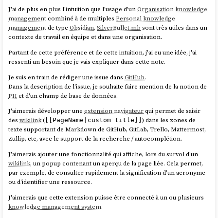
Les fonctionnalités de recherche d'
Elasticsearch
sont nombreuses.
J'ai de plus en plus l'intuition que l'usage d'un
Organisation knowledge
Pour les parcourir, je conseille ce point d'entrée de la documentation
management
combiné à de multiples
Personal knowledge
Search in Depth
.
management
de type
Obsidian
,
SilverBullet.mb
sont très utiles dans un
Même après avoir fini mon implémentation de la fonction recherche,
contexte de travail en équipe et dans une organisation.
je dois avouer que je tâtonne sur le sujet. Je suis loin de maitriser le
sujet.
Partant de cette préférence et de cette intuition, j'ai eu une idée, j'ai
ressenti un besoin que je vais expliquer dans cette note.
Au départ, après lecture de ce paragraphe :
Je suis en train de rédiger une issue dans
GitHub
.
Dans la description de l'issue, je souhaite faire mention de la notion de
PII
et d'un champ de base de données.
If you don’t need to support a query syntax, consider using
the
query. If you need the features of a query
match
J'aimerais développer une
extension navigateur
qui permet de saisir
syntax, use the
query, which
simple_query_string
des
wikilink
(
) dans les zones de
[[PageName|custom title]]
is less strict.
texte supportant de Markdown de GitHub, GitLab, Trello, Mattermost,
Zullip, etc, avec le support de la recherche / autocomplétion.
source
J'aimerais ajouter une fonctionnalité qui affiche, lors du survol d'un
wikilink
, un popup contenant un aperçu de la page liée. Cela permet,
par exemple, de consulter rapidement la signification d'un acronyme
J'ai fait un refactoring de
vers
query_string
ou d'identifier une ressource.
(
lien vers la documentation
).
simple_query_string
J'aimerais que cette extension puisse être connecté à un ou plusieurs
Mon objectif était d'arriver à implémenter la fonctionnalité
Query-
knowledge management system
.
Time Search-as-You-Type
avec de la
recherche floue
(fuzzy).