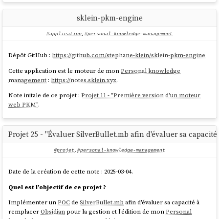
multi_match: {

	query: queryString,

sklein-pkm-engine
	fields: ["title^2", "content_html"],

	fuzziness: "AUTO",

#application
,
#personal-knowledge-management
	type: "best_fields"

Dépôt GitHub :
https://github.com/stephane-klein/sklein-pkm-engine
Cette application est le moteur de mon
Personal knowledge
Documentation de référence du paramètre
:
Fuzzy query
.
fuzziness
management
:
https://notes.sklein.xyz
.
Documentation de la valeur
:
Common options - Fuzziness
AUTO
Note initale de ce projet :
Projet 11 - "Première version d'un moteur
Malheureusement, ici aussi, je ne peux pas utiliser
avec
fuzziness
web PKM"
.
:
phrase_prefix
Projet 25 - "Évaluer SilverBullet.mb afin d'évaluer sa capacit
The fuzziness parameter cannot be used with the phrase or
#projet
,
#personal-knowledge-management
phrase_prefix type.
source
Date de la création de cette note : 2025-03-04.
Quel est l'objectif de ce projet ?
Implémenter un
POC
de
SilverBullet.mb
afin d'évaluer sa capacité à
En finissant cette note, je viens de découvrir
cet exemple
dans la
remplacer
Obsidian
pour la gestion et l'édition de mon
Personal
documentation.