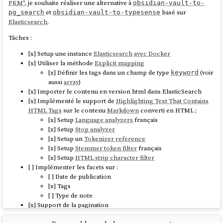
tring: {

PKM"
, je souhaite réaliser une alternative à
obsidian-vault-to-
					query: 
et
basé sur
pg_search
obsidian-vault-to-typesense
queryString.split(' ').map(word => 
Elasticsearch
.
(word.length >= 3) ? `${word}*` : 
Tâches :
undefined).join(' ').trim(),

					fields
[x] Setup une instance
Elasticsearch
avec Docker
: ["content_html"],

[x] Utiliser la méthode
Explicit mapping
					boost: 
[x] Définir les tags dans un champ de type
(voir
keyword
1

aussi
array
)
				}

[x] Importer le contenu en version html dans ElasticSearch
			},

[x] Implémenté le support de
Highlighting Text That Contains
			{

HTML Tags
sur le contenu
Markdown
converti en HTML ;
				simple_query_s
[x] Setup
Language analyzers
français
tring: {

[x] Setup
Stop analyzer
					query: 
[x] Setup un
Tokenizer reference
queryString.split(' ').map(

[x] Setup
Stemmer token filter
français
[x] Setup
HTML strip character filter
word => {

[ ] Implémenter les facets sur :
[ ] Date de publication
if (word.length >= 5) { return `${word}~2`; }

[x] Tags
[ ] Type de note
else if (word.length >= 3) { return 
[x] Support de la pagination
`${word}~1`; }

[x] Effectuer des recherches basées sur
Query string query