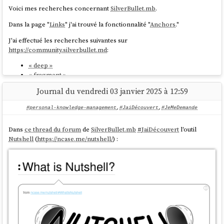
Voici mes recherches concernant
SilverBullet.mb
.
Dans la page "
Links
" j'ai trouvé la fonctionnalité "
Anchors
."
J'ai effectué les recherches suivantes sur
https://community.silverbullet.md
:
« deep »
« fragment »
Journal du vendredi 03 janvier 2025 à 12:59
et je n'ai rien trouvé d'intéressant.
J'ai ensuite effectué des recherches sur GitHub :
#personal-knowledge-management
,
#JaiDécouvert
,
#JeMeDemande
« deep »
Dans
ce thread du forum
de
SilverBullet.mb
#
JaiDécouvert
l'outil
« fragment »
Nutshell
(
https://ncase.me/nutshell/
) :
je n'ai rien trouvé d'intéressant non plus.
J'ai posté le message suivant sur «
I wonder if SilverBullet could take
advantage of the “URL text fragment” standard 🤔
».
Version française :
Il y a quelques jours, j'ai découvert la fonctionnalité
URL text