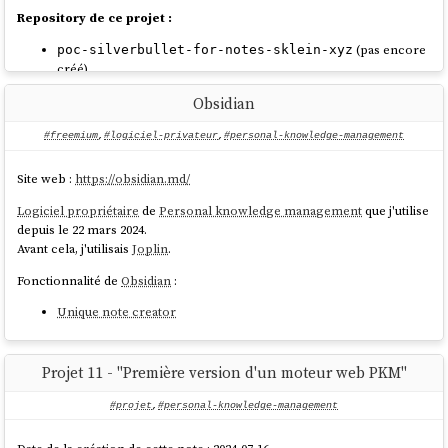
Repository de ce projet :
(pas encore
poc-silverbullet-for-notes-sklein-xyz
créé)
Ressources :
Obsidian
https://silverbullet.md
#freemium
,
#logiciel-privateur
,
#personal-knowledge-management
https://community.silverbullet.md
Site web :
https://obsidian.md/
Logiciel propriétaire
de
Personal knowledge management
que j'utilise
depuis le 22 mars 2024.
Avant cela, j'utilisais
Joplin
.
Fonctionnalité de
Obsidian
:
Unique note creator
Projet 11 - "Première version d'un moteur web PKM"
#projet
,
#personal-knowledge-management