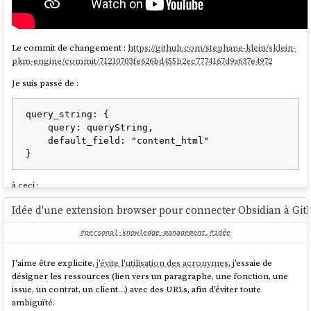
What's your feeling about this?
Le commit de changement :
https://github.com/stephane-klein/sklein-
pkm-engine/commit/71210703fe626bd455b2ec7774167d9a637e4972
Je suis passé de :
query_string: {

    query: queryString,

    default_field: "content_html"

à ceci :
Idée d'une extension browser pour connecter Obsidian à Gi
multi_match: {

	query: queryString,

#personal-knowledge-management
,
#idée
	fields: ["title^2", "content_html"],

	fuzziness: "AUTO",

J'aime être explicite,
j'évite l'utilisation des acronymes
, j'essaie de
	type: "best_fields"

désigner les ressources (lien vers un paragraphe, une fonction, une
issue, un contrat, un client…) avec des URLs, afin d'éviter toute
ambiguïté.