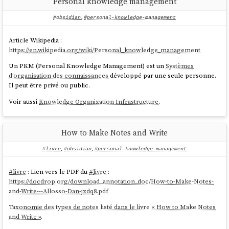
Personal knowledge management
[ ] Benchmarker la vitesse de démarrage de
Elasticsearch
else return undefined;

[ ] Benchmarker la consommation de RAM
#obsidian
,
#personal-knowledge-management
[ ] Benchmarker la vitesse de réponse des query
}

					).join
Repository de ce projet :
Article Wikipedia :
(' ').trim(),

https://en.wikipedia.org/wiki/Personal_knowledge_management
poc-obsidian-vault-to-elasticsearch
					fields
: ["content_html"],

Un PKM (Personal Knowledge Management) est un
Systèmes
Ressources :
					boost: 
d’organisation des connaissances
développé par une seule personne.
1

Install Elasticsearch with Docker
Il peut être privé ou public.
				}

Image Officielle Docker de Elasticsearch
Voir aussi
Knowledge Organization Infrastructure
.
			}

Elastic Search: Highlighting Text That Contains HTML Tags
		],

https://github.com/elastic/elasticsearch-js
		minimum_should_match: 1

How to Make Notes and Write
	}

#livre
,
#obsidian
,
#personal-knowledge-management
Cette implémentation fonctionne, mais je rencontrais des problèmes
#
livre
: Lien vers le PDF du
#
livre
:
de performance aléatoires que je n'ai pas pris le temps d'essayer de
https://docdrop.org/download_annotation_doc/How-to-Make-Notes-
comprendre la cause.
and-Write---Allosso-Dan-jzdq8.pdf
À force de tâtonnement, j'ai fini par choisir la solution basée sur
Taxonomie des types de notes listé dans le livre « How to Make Notes
(
documentation de référence
) :
multi_match
and Write »
.