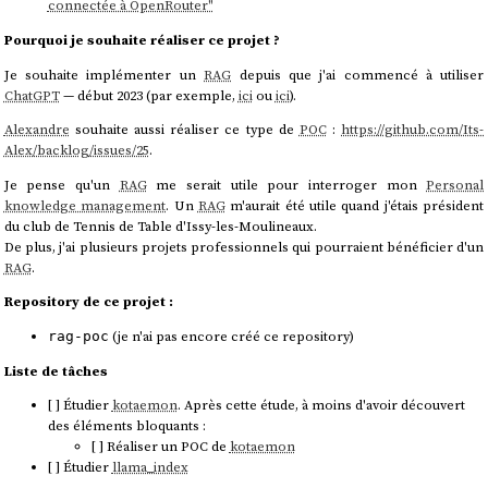
connectée à OpenRouter"
Pourquoi je souhaite réaliser ce projet ?
Je souhaite implémenter un
RAG
depuis que j'ai commencé à utiliser
ChatGPT
— début 2023 (par exemple,
ici
ou
ici
).
Alexandre
souhaite aussi réaliser ce type de
POC
:
https://github.com/Its-
Alex/backlog/issues/25
.
Je pense qu'un
RAG
me serait utile pour interroger mon
Personal
knowledge management
. Un
RAG
m'aurait été utile quand j'étais président
du club de Tennis de Table d'Issy-les-Moulineaux.
De plus, j'ai plusieurs projets professionnels qui pourraient bénéficier d'un
RAG
.
Repository de ce projet :
(je n'ai pas encore créé ce repository)
rag-poc
Liste de tâches
[ ] Étudier
kotaemon
. Après cette étude, à moins d'avoir découvert
des éléments bloquants :
[ ] Réaliser un POC de
kotaemon
[ ] Étudier
llama_index