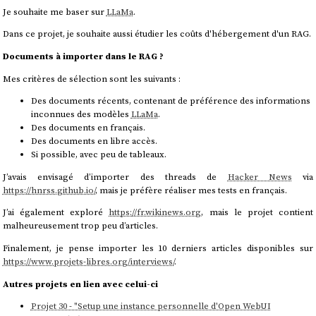
Je souhaite me baser sur
LLaMa
.
Dans ce projet, je souhaite aussi étudier les coûts d'hébergement d'un RAG.
Documents à importer dans le RAG ?
Mes critères de sélection sont les suivants :
Des documents récents, contenant de préférence des informations
inconnues des modèles
LLaMa
.
Des documents en français.
Des documents en libre accès.
Si possible, avec peu de tableaux.
J’avais envisagé d’importer des threads de
Hacker News
via
https://hnrss.github.io/
, mais je préfère réaliser mes tests en français.
J’ai également exploré
https://fr.wikinews.org
, mais le projet contient
malheureusement trop peu d’articles.
Finalement, je pense importer les 10 derniers articles disponibles sur
https://www.projets-libres.org/interviews/
.
Autres projets en lien avec celui-ci
Projet 30 - "Setup une instance personnelle d'Open WebUI