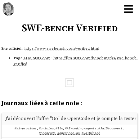
SWE-bench Verified
Site officiel :
https://www.swebench.com/verified.html
Page
LLM-Stats.com
:
https://llm-stats.com/benchmarks/swe-bench-
verified
Journaux liées à cette note :
J'ai découvert l'offre "Go" de OpenCode et je compte la tester
#ai-provider
,
#pricing
,
#llm
,
#AI-coding-agents
,
#JaiDécouvert
,
#opencode
,
#opencode-go
,
#JaiDécidé