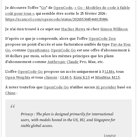
Je découvre l'offre "
Go
" de
OpenCode
,
« Go - Modèles de code à faible
coût pour tous »
, qui semble être sortie le 25 février 2026 :
https://xcancel.com/opencode/status/2026553685468135886
.
Je n'ai rien trouvé à ce sujet sur
Hacker News
ni chez
Simon Willison
.
D'après ce que je comprends, alors que l'offre
OpenCode Zen
propose un point d'accès et une facturation unifiés du type
Pay-As-You-
Go
, comme
OpenRouter
,
OpenCode Go
est une offre d'abonnement à
10 dollars par mois, selon les mêmes principes que les plans
d'abonnement comme
Anthropic
Claude
Pro, Max, etc.
L'offre
OpenCode Go
propose un accès uniquement à 3
LLMs
, tous
Open Weights
et tous
chinois
:
GLM-5
,
Kimi K2.5
et
MiniMax M2.5
.
À noter toutefois que
OpenCode Go
n'utilise aucun
AI provider
basé en
Chine
:
Privacy : The plan is designed primarily for international
users, with models hosted in the US, EU, and Singapore for
stable global access.
source