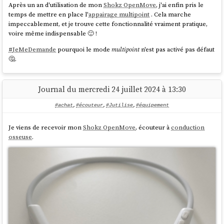
Après un an d'utilisation de mon
Shokz OpenMove
, j'ai enfin pris le
temps de mettre en place l'
appairage multipoint
. Cela marche
impeccablement, et je trouve cette fonctionnalité vraiment pratique,
voire même indispensable 🙂 !
#
JeMeDemande
pourquoi le mode
multipoint
n'est pas activé pas défaut
🤔.
Journal du mercredi 24 juillet 2024 à 13:30
#achat
,
#écouteur
,
#Jutilise
,
#équipement
Je viens de recevoir mon
Shokz OpenMove
, écouteur à
conduction
osseuse
.