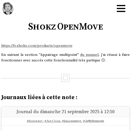
Shokz OpenMove
https://fr.shokz.com/products/openmove
En suivant la section "Appairage multipoint"
du manuel
, j'ai réussi à faire
fonctionner avec succès cette fonctionnalité très partique 🙂.
Journaux liées à cette note :
Journal du dimanche 21 septembre 2025 à 12:50
#écouteur
,
#Jutilise
,
#équipement
,
#JeMeDemande