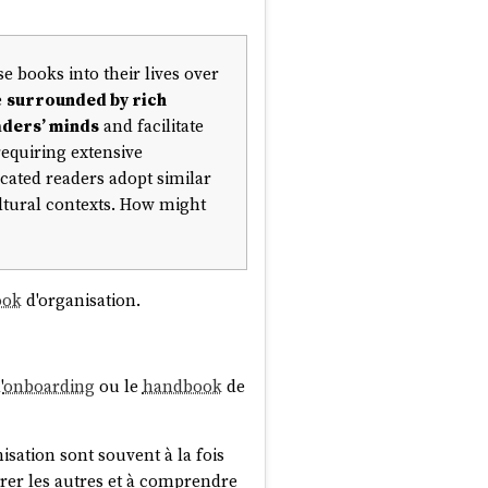
e books into their lives over
e
surrounded by rich
aders’ minds
and facilitate
requiring extensive
cated readers adopt similar
ultural contexts. How might
ook
d'organisation.
'
onboarding
ou le
handbook
de
sation sont souvent à la fois
ntrer les autres et à comprendre