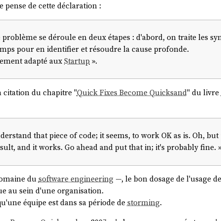
pense de cette déclaration :
e problème se déroule en deux étapes : d'abord, on traite les 
emps pour en identifier et résoudre la cause profonde.
èrement adapté aux
Startup
».
a citation du chapitre "
Quick Fixes Become Quicksand
" du livre
derstand that piece of code; it seems, to work OK as is. Oh, but 
sult, and it works. Go ahead and put that in; it's probably fine. 
domaine du
software engineering
—, le bon dosage de l'usage d
e au sein d'une organisation.
squ'une équipe est dans sa période de
storming
.