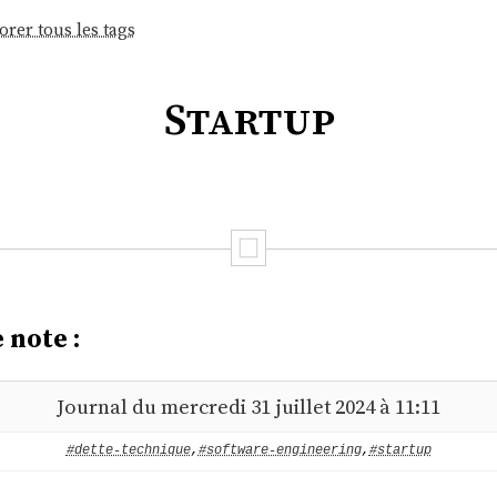
orer tous les tags
Startup
 note :
Journal du mercredi 31 juillet 2024 à 11:11
#dette-technique
,
#software-engineering
,
#startup