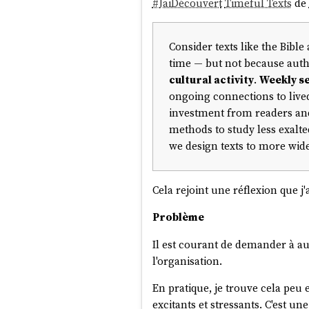
#
JaiDécouvert
Timeful Texts
de
Consider texts like the Bible
time — but not because aut
cultural activity
.
Weekly s
ongoing connections to lived
investment from readers and 
methods to study less exalte
we design texts to more wid
Cela rejoint une réflexion que 
Problème
Il est courant de demander à 
l'organisation.
En pratique, je trouve cela peu
Voici la version texte de ce chap
excitants et stressants. C'est u