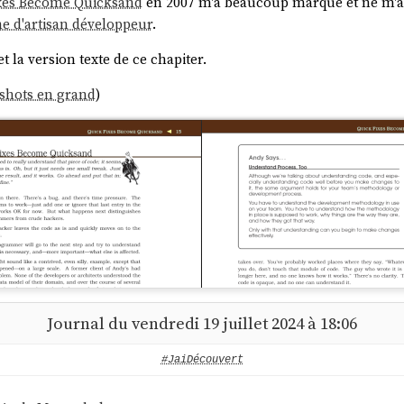
xes Become Quicksand
en 2007 m'a beaucoup marqué et ne m'a j
e d'artisan développeur
.
t la version texte de ce chapiter.
nshots en grand
)
Journal du vendredi 19 juillet 2024 à 18:06
#JaiDécouvert