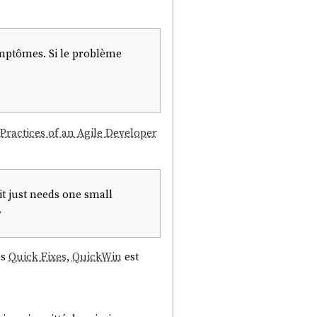
symptômes. Si le problème
Practices of an Agile Developer
it just needs one small
»
es
Quick Fixes
,
QuickWin
est