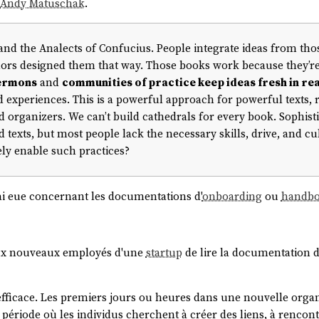
Andy Matuschak
.
 and the Analects of Confucius. People integrate ideas from thos
hors designed them that way. Those books work because they’r
ermons
and
communities of practice keep ideas fresh in re
 experiences. This is a powerful approach for powerful texts, 
organizers. We can’t build cathedrals for every book. Sophisti
d texts, but most people lack the necessary skills, drive, and c
ely enable such practices?
j'ai eue concernant les documentations d'
onboarding
ou
handb
aux nouveaux employés d'une
startup
de lire la documentation d
 efficace. Les premiers jours ou heures dans une nouvelle organi
itre.
ne période où les individus cherchent à créer des liens, à renco