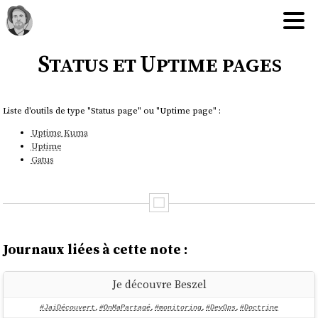
Status et Uptime pages
Liste d'outils de type "Status page" ou "Uptime page" :
Uptime Kuma
Uptime
Gatus
Journaux liées à cette note :
Je découvre Beszel
#JaiDécouvert
,
#OnMaPartagé
,
#monitoring
,
#DevOps
,
#Doctrine