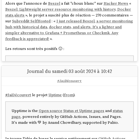
Alors que l'annonce de
Beszel
a fait "choux blanc" sur
Hacker News
«
Beszel: Lightweight server resource monitoring with history, Docker
stats,alerts
», le projet a suscité plus de réaction — 270 commentaires —
sur
Subreddit SelfHosted
: «
I just released Beszel, a server monitoring
hub with historical data, docker stats, and alerts. It's a lighter and
simpler alternative to Grafana + Prometheus or Checkmk. Any
feedback is appreciated!
».
Les retours sont très positifs 🙂 :
« There is beauty in simplicity. Very nice little application! »
Journal du samedi 03 août 2024 à 10:42
#JaiDécouvert
« Kiss »
#
JaiDécouvert
le projet
Uptime
(
from
).
« Just installed on all of my servers, gorgeous project, simple
Upptime is the
Open source
Status et Uptime pages
and
status
but also not simple. »
page
, powered entirely by GitHub Actions, Issues, and Pages.
It's made with 💚 by Anand Chowdhary, supported by Pabio.
« Awesome work. I think you identified a good use case for the
Je trouve l'idée de baser le service entièrement sur
GitHub Actions