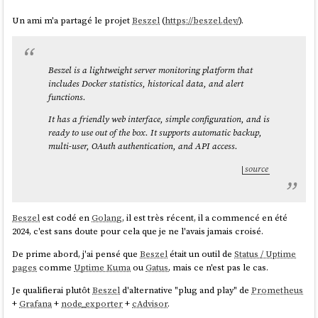
Un ami m'a partagé le projet
Beszel
(
https://beszel.dev/
).
Beszel is a lightweight server monitoring platform that
includes Docker statistics, historical data, and alert
functions.
It has a friendly web interface, simple configuration, and is
ready to use out of the box. It supports automatic backup,
multi-user, OAuth authentication, and API access.
source
Beszel
est codé en
Golang
, il est très récent, il a commencé en été
2024, c'est sans doute pour cela que je ne l'avais jamais croisé.
De prime abord, j'ai pensé que
Beszel
était un outil de
Status / Uptime
pages
comme
Uptime Kuma
ou
Gatus
, mais ce n'est pas le cas.
Je qualifierai plutôt
Beszel
d'alternative "plug and play" de
Prometheus
+
Grafana
+
node_exporter
+
cAdvisor
.