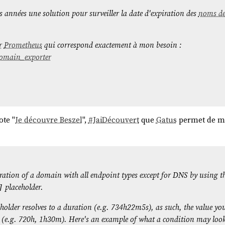
rs années une solution pour surveiller la date d'expiration des
noms d
r
Prometheus
qui correspond exactement à mon besoin :
/domain_exporter
ote "
Je découvre Beszel
",
#
JaiDécouvert
que
Gatus
permet de mo
ration of a domain with all endpoint types except for DNS by using t
placeholder.
]
older resolves to a duration (e.g. 734h22m5s), as such, the value yo
 (e.g. 720h, 1h30m). Here's an example of what a condition may look 