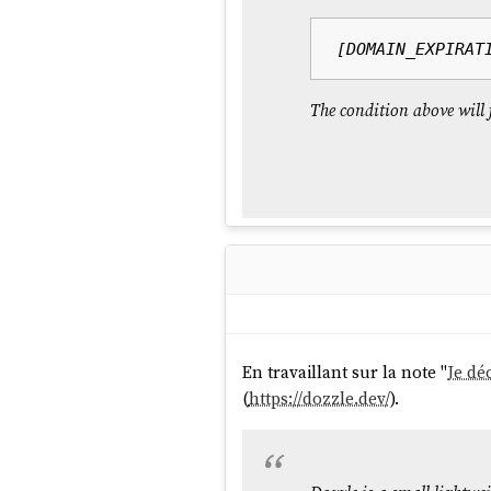
The condition above will 
En travaillant sur la note "
Je dé
(
https://dozzle.dev/
).