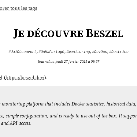
orer tous les tags
Je découvre Beszel
#JaiDécouvert
,
#OnMaPartagé
,
#monitoring
,
#DevOps
,
#Doctrine
Journal du jeudi 27 février 2025 à 09:37
l
(
https://beszel.dev/
).
er monitoring platform that includes Docker statistics, historical data
ace, simple configuration, and is ready to use out of the box. It supp
 and API access.