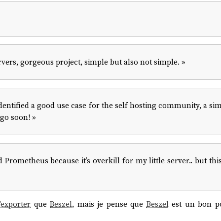
ervers, gorgeous project, simple but also not simple. »
dentified a good use case for the self hosting community, a si
a go soon! »
Prometheus because it’s overkill for my little server.. but this 
'exporter
que
Beszel
, mais je pense que
Beszel
est un bon po