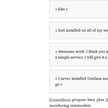
« Kiss »
« Just installed on all of my s
« Awesome work. I think you i
a simple service. I will give it 
« I never installed Grafana and 
go »
Prometheus
propose bien plus
d
monitoring minimaliste.