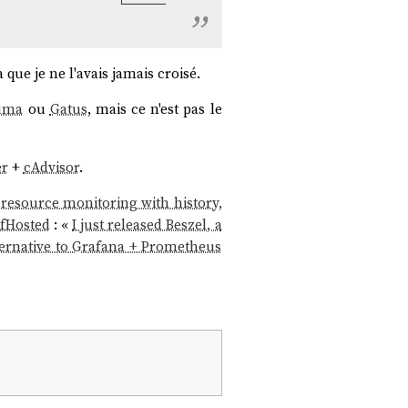
 que je ne l'avais jamais croisé.
uma
ou
Gatus
, mais ce n'est pas le
er
+
cAdvisor
.
 resource monitoring with history,
lfHosted
: «
I just released Beszel, a
alternative to Grafana + Prometheus