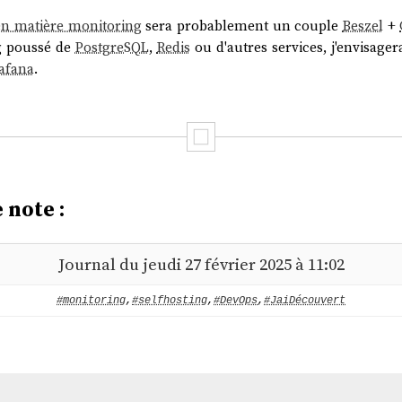
en matière monitoring
sera probablement un couple
Beszel
+
 poussé de
PostgreSQL
,
Redis
ou d'autres services, j'envisage
afana
.
 note :
Journal du jeudi 27 février 2025 à 11:02
#monitoring
,
#selfhosting
,
#DevOps
,
#JaiDécouvert