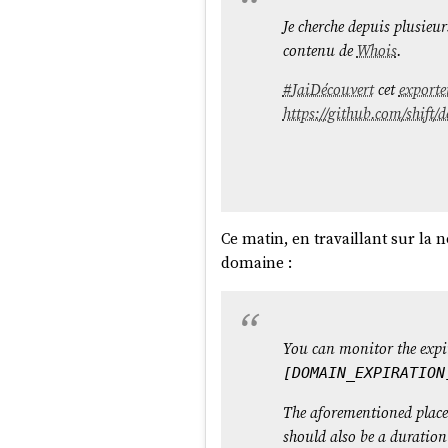
Je cherche depuis plusieu
contenu de
Whois
.
#
JaiDécouvert
cet
exporte
https://github.com/shift
Ce matin, en travaillant sur la n
domaine :
You can monitor the expi
[DOMAIN_EXPIRATION
The aforementioned placeh
should also be a duration