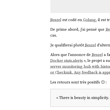
Beszel
est codé en
Golang
, il est
De prime abord, j'ai pensé que
Be
cas.
Je qualifierai plutôt
Beszel
d'alter
Alors que l'annonce de
Beszel
a fa
Docker stats,alerts
», le projet a 
server monitoring hub with histori
or Checkmk. Any feedback is appr
Les retours sont très positifs 🙂 :
« There is beauty in simplicity. 