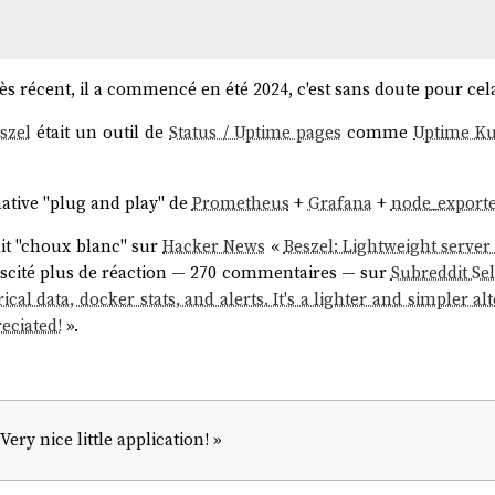
 très récent, il a commencé en été 2024, c'est sans doute pour cela
szel
était un outil de
Status / Uptime pages
comme
Uptime K
native "plug and play" de
Prometheus
+
Grafana
+
node_export
it "choux blanc" sur
Hacker News
«
Beszel: Lightweight server
suscité plus de réaction — 270 commentaires — sur
Subreddit Se
cal data, docker stats, and alerts. It's a lighter and simpler 
eciated!
».
Very nice little application! »