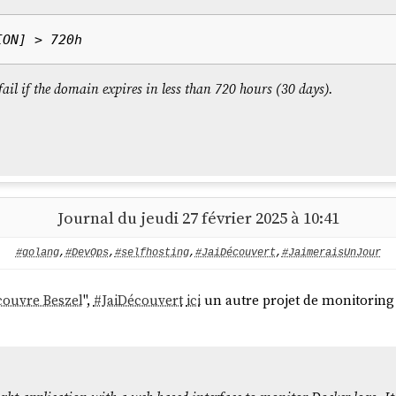
fail if the domain expires in less than 720 hours (30 days).
Journal du jeudi 27 février 2025 à 10:41
#golang
,
#DevOps
,
#selfhosting
,
#JaiDécouvert
,
#JaimeraisUnJour
couvre Beszel
",
#
JaiDécouvert
ici
un autre projet de monitoring 