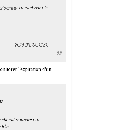
e domaine
en analysant le
2024-08-28_1131
nitorer l'expiration d'un
he
u should compare it to
like: