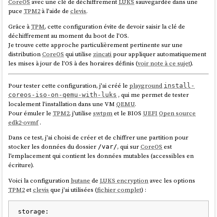
CoreOS
avec une clé de déchiffrement
LUKS
sauvegardée dans une
puce
TPM2
à l'aide de
clevis
.
Grâce à
TPM
, cette configuration évite de devoir saisir la clé de
déchiffrement au moment du boot de l'OS.
Je trouve cette approche particulièrement pertinente sur une
distribution
CoreOS
qui utilise
zincati
pour appliquer automatiquement
les mises à jour de l'OS à des horaires définis (
voir note à ce sujet
).
Pour tester cette configuration, j'ai créé le
playground
install-
, qui me permet de tester
coreos-iso-on-qemu-with-luks
localement l'installation dans une VM
QEMU
.
Pour émuler le
TPM2
, j'utilise
swtpm
et le BIOS
UEFI
Open source
edk2-ovmf
.
Dans ce test, j'ai choisi de créer et de chiffrer une partition pour
stocker les données du dossier
, qui sur
CoreOS
est
/var/
l'emplacement qui contient les données mutables (accessibles en
écriture).
Voici la configuration
butane
de
LUKS encryption
avec les options
TPM2
et
clevis
que j'ai utilisées (
fichier complet
) :
storage:
