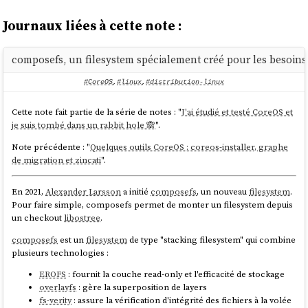
Journaux liées à cette note :
composefs, un filesystem spécialement créé pour les besoins 
#CoreOS
,
#linux
,
#distribution-linux
Cette note fait partie de la série de notes : "
J'ai étudié et testé CoreOS et
je suis tombé dans un rabbit hole 🙈
".
Note précédente : "
Quelques outils CoreOS : coreos-installer, graphe
de migration et zincati
".
En 2021,
Alexander Larsson
a initié
composefs
, un nouveau
filesystem
.
Pour faire simple, composefs permet de monter un filesystem depuis
un checkout
libostree
.
composefs
est un
filesystem
de type "stacking filesystem" qui combine
plusieurs technologies :
EROFS
: fournit la couche read-only et l'efficacité de stockage
overlayfs
: gère la superposition de layers
fs-verity
: assure la vérification d'intégrité des fichiers à la volée