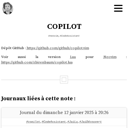
copilot
#neovim
,
#CodeAssistant
Dépôt GitHub :
https://github.com/github/copilot.vim
Voir aussi la version
Lua
pour
Neovim
:
https://github.com/zbirenbaum/copilot.lua
Journaux liées à cette note :
Journal du dimanche 12 janvier 2025 à 20:26
#copilot
,
#CodeAssistant
,
#JaiLu
,
#JaiDécouvert