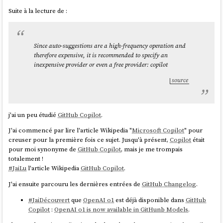
Suite à la lecture de :
Since auto-suggestions are a high-frequency operation and
therefore expensive, it is recommended to specify an
inexpensive provider or even a free provider: copilot
source
j'ai un peu étudié
GitHub Copilot
.
J'ai commencé par lire l'article Wikipedia "
Microsoft Copilot
" pour
creuser pour la première fois ce sujet. Jusqu'à présent,
Copilot
était
pour moi synonyme de
GitHub Copilot
, mais je me trompais
totalement !
#
JaiLu
l'article Wikipedia
GitHub Copilot
.
J'ai ensuite parcouru les dernières entrées de
GitHub Changelog
.
#
JaiDécouvert
que
OpenAI o1
est déjà disponible dans
GitHub
Copilot
:
OpenAI o1 is now available in GitHunb Models
.