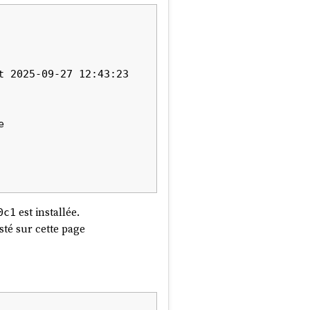
plus en plus souvent.
x outils de mon terminal


est installée.
0c1
sté sur cette page