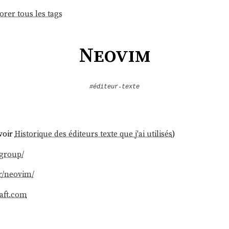
orer tous les tags
Neovim
#éditeur-texte
(voir
Historique des éditeurs texte que j'ai utilisés
)
.group/
/r/neovim/
raft.com