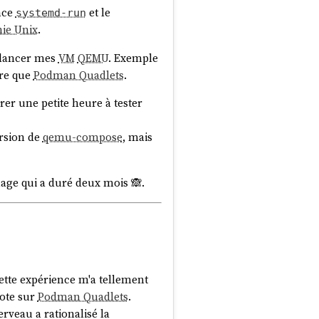
ance
et le
systemd-run
hie Unix
.
r lancer mes
VM
QEMU
. Exemple
re que
Podman Quadlets
.
crer une petite heure à tester
ersion de
qemu-compose
, mais
nage qui a duré deux mois 🙈.
ette expérience m'a tellement
note sur
Podman Quadlets
.
erveau a rationalisé la