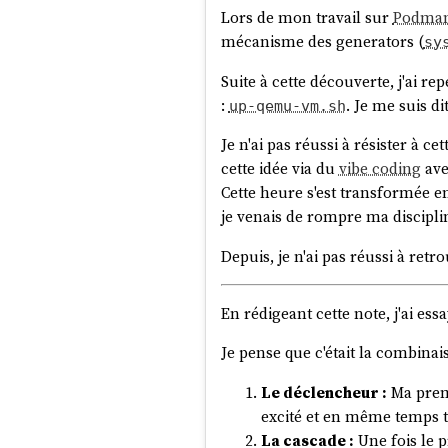
Lors de mon travail sur
Podman
mécanisme des generators (
sy
Suite à cette découverte, j'ai r
:
. Je me suis di
up-qemu-vm.sh
Je n'ai pas réussi à résister à c
cette idée via du
vibe coding
av
Cette heure s'est transformée e
je venais de rompre ma disciplin
Depuis, je n'ai pas réussi à ret
En rédigeant cette note, j'ai es
Je pense que c'était la combinai
Le déclencheur :
Ma prem
excité et en même temps t
La cascade :
Une fois le pr