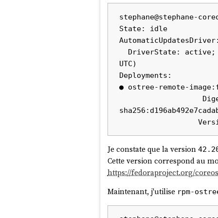
stephane@stephane-coreo
$ systemd-run --user -q
State: idle

AutomaticUpdatesDriver:
  DriverState: active; periodically polling for updates (last checked Sat 2025-09-27 12:43:23 
Je trouve cela plutôt simple.
UTC)

Coïncidence :
j'ai découvert
sys
Deployments:

Comme je souhaite lancer un 
● ostree-remote-image:
(comme ceux installés avec
Mis
                   Digest: 
sha256:d196ab492e7cada
J'ai testé cette méthode avec s
Je constate que la version
42.2
Cette version correspond au mom
https://fedoraproject.org/core
Maintenant, j'utilise
rpm-ostre