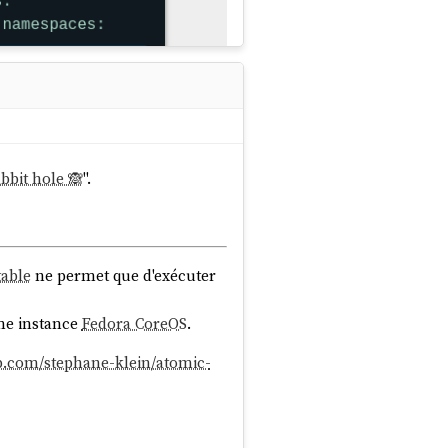
ogression continue mais pas
abbit hole 🙈
".
ntre, je souhaite à l'avenir
table
ne permet que d'exécuter
source
ne instance
Fedora CoreOS
.
ub.com/stephane-klein/atomic-
sateurs qui avaient le même
ce
cgroups
: