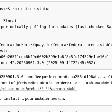
s:~$ rpm-ostree status

t -p PrivateUsers=yes -p 
 Zincati

il y a 3 mois
et depuis, je croise cette commande de 
temd-run
environnement cloisonné
Neovim
tout en conservant l'accès au
fedora:docker://quay.io/fedora/fedora-coreos:stable
e
), j'ai choisi d'utiliser la méthode basée sur
.
NVIM_APPNAME
b00e26511cdc6b49c6602b399e1b6f8c5fd174329e1ae10c1

uccès dans
(
commit
).
neovim-playground
identifiée par le commit
0250901.3.0
sha256:d196ab...ae1
ent où j'écris cette note à la dernière release du
stream
stale
li
os/release-notes?arch=x86_64&stream=stable
.
pour installer
neovim
.
e install …