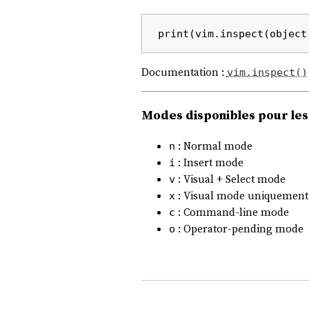
Documentation :
vim.inspect()
Modes disponibles pour le
: Normal mode
n
: Insert mode
i
: Visual + Select mode
v
: Visual mode uniquement
x
: Command-line mode
c
: Operator-pending mode
o