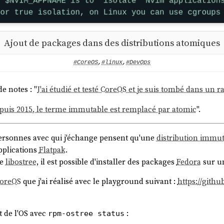
mment
Avante Zen Mode
— piste abandonnée
penCode
lace de
Git
— utilisation quotidienne depuis plus d'un mois, pr
Ajout de packages dans des distributions atomiques
#CoreOS
,
#linux
,
#DevOps
ibutions open source, 1 plugin publié, 0 note de synthèse 😔.
de notes : "
J'ai étudié et testé CoreOS et je suis tombé dans un r
te casser cet effet "
What the hell
".
puis 2015, le terme immutable est remplacé par atomic
".
e pas publier de notes sur les sujets que j'ai abandonnés. Par co
personnes avec qui j'échange pensent qu'une
distribution immu
nCode
pplications
Flatpak
.
tsu
ie
libostree
, il est possible d'installer des packages
Fedora
sur u
CoreOS
que j'ai réalisé avec le playground suivant :
https://gith
ée dans la
version 0.9.0
d'avril 2023, suite à une demande d'utili
te issue :
: isolated configuration profiles
NVIM_APPNAME
t
t de l'OS avec
:
iDécouvert
comment lancer une application dans un namespa
rpm-ostree status
emu-compose