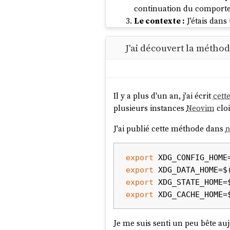
continuation du comportem
Le contexte :
J'étais dans
modèles 4.5 d'
Anthropic
— 
combler mes frustration
J'ai découvert la méth
Depuis 2 ans, j'utilise trois g
le précédent — autrement dit, po
Il y a plus d'un an, j'ai écrit
cett
Je tracke toutes mes activi
plusieurs instances
Neovim
clo
friction me force à nommer
les distractions impulsives
J'ai publié cette méthode dans
n
Tous les matins, je rédige
où je liste explicitement 
export
sans pour autant y céder.
export
La publication de notes s
export
terminée que quand la not
export
En analysant mes notes, je cons
du 5 décembre — soit 5 jours 
Je me suis senti un peu bête a
Je pense que ce n'est pas un has