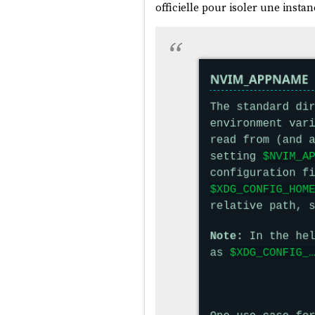
officielle pour isoler une insta
#
JaiDécidé
de reprendre cette r
Voici les sujets en vrac que j'a
Réimplémentation complè
Développement de
g
Étude de
timeshift
et
snap
Installation et configurat
Tentative d'installation de
Nouvelle configuration
N
Migration de
Fugitive
ver
Développement et publica
Étude puis abandon d'un
Étude puis abandon d'un
Étude d'une migration
Ala
Contribution au pro
Spawning new t
Spawning new t