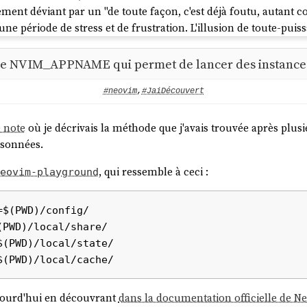
ent déviant par un "de toute façon, c'est déjà foutu, autant co
 une période de stress et de frustration. L'illusion de toute-puis
obtenir des résultats rapides — m'a poussé dans une fuite en 
s du moment.
ode NVIM_APPNAME qui permet de lancer des instance
arde-fous (circuit breakers) pour m'empêcher de démarrer un no
#neovim
,
#JaiDécouvert
ur éviter de papillonner et de survoler les sujets :
e note
où je décrivais la méthode que j'avais trouvée après plusi
tés via
Toggl
. Quand je démarre une activité, je lance conscie
isonnées.
 ce que je fais et à rester conscient du temps que j'y consacre.
.
, qui ressemble à ceci :
eovim-playground
 mes todo lists pro et perso dans
Obsidian
. L'élément clé est une
les tâches tentantes mais hors priorité. C'est mon exutoire pour
ur
notes.sklein.xyz
me force à définir ma "Definition of Done". Un
e est publiée.
tate que j'ai progressivement abandonné la rédaction de mes tod
avant mon dérapage sur
qemu-compose
.
ujourd'hui en découvrant
dans la documentation officielle de N
ard.