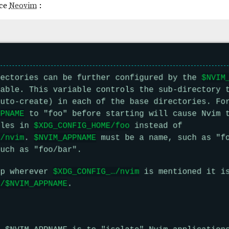
nce
Neovim
:
outine dès demain. C'est mon garde-fou le plus important.
i survolés pendant ces 2 derniers mois —
tous sans note de synt
te de ma configuration
chezmoi
(inachevée)
nome-settings-import-export
per
ion de
netbird
sur mes
NUC
Kodi
sur un de mes
NUC
(inachevée)
eovim
from scratch basée sur
LazyVim
(inachevée) :
lazyvim-
s
Neogit
tion du plugin
neo-tree-session.nvim
e migration
Alacritty
+
tmux
→
wezterm
(
branche WIP
)
e migration
Alacritty
+
tmux
→
kitty
critty
→
foot
+
tmux
(en cours)
jet
foot
avec 2 Merge Requests :
erminal with foot_exe from parent instance
erminal with --config from parent instance