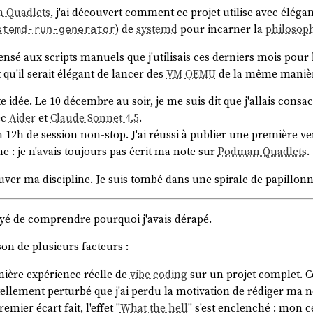
 Quadlets
, j'ai découvert comment ce projet utilise avec élég
) de
systemd
pour incarner la
philosop
stemd-run-generator
epensé aux scripts manuels que j'utilisais ces derniers mois pou
t qu'il serait élégant de lancer des
VM
QEMU
de la même maniè
ette idée. Le 10 décembre au soir, je me suis dit que j'allais consa
ec
Aider
et
Claude Sonnet 4.5
.
n 12h de session non-stop. J'ai réussi à publier une première v
e : je n'avais toujours pas écrit ma note sur
Podman Quadlets
.
rouver ma discipline. Je suis tombé dans une spirale de papillon
sayé de comprendre pourquoi j'avais dérapé.
son de plusieurs facteurs :
ière expérience réelle de
vibe coding
sur un projet complet. C
ellement perturbé que j'ai perdu la motivation de rédiger ma 
emier écart fait, l'effet "
What the hell
" s'est enclenché : mon c