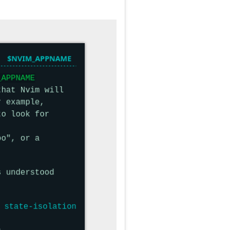
hèse publiée
:
playground