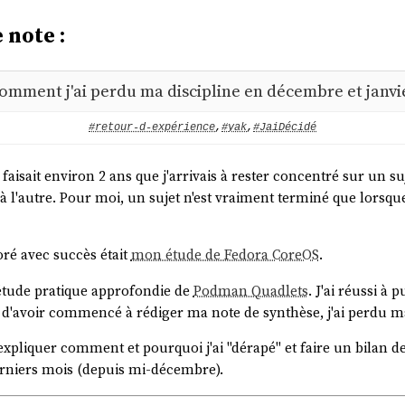
 note :
omment j'ai perdu ma discipline en décembre et janvi
#retour-d-expérience
,
#yak
,
#JaiDécidé
isait environ 2 ans que j'arrivais à rester concentré sur un sujet
à l'autre. Pour moi, un sujet n'est vraiment terminé que lorsque 
loré avec succès était
mon étude de Fedora CoreOS
.
'étude pratique approfondie de
Podman Quadlets
. J'ai réussi à 
d'avoir commencé à rédiger ma note de synthèse, j'ai perdu ma
'expliquer comment et pourquoi j'ai "dérapé" et faire un bilan des
rniers mois (depuis mi-décembre).