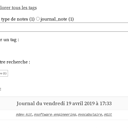
lorer tous les tags
 type de notes (1)
journal_note (1)
r un tag :
tre recherche :
e (1)
:
Journal du vendredi 19 avril 2019 à 17:33
#dev-kit
,
#software-engineering
,
#vocabulaire
,
#Git