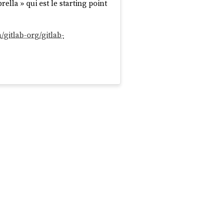
ella » qui est le starting point
m/gitlab-org/gitlab-