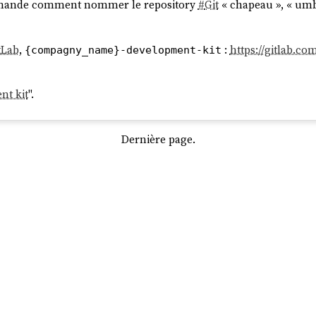
demande comment nommer le repository
#
Git
« chapeau », « umbr
tLab
,
:
https://gitlab.co
{compagny_name}-development-kit
nt kit
".
Dernière page.