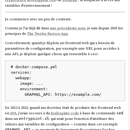
variables d'environnement !
Je commence avec un peu de contexte.
Comme je l'ai déjà dit dans
une précédente note
, je suis depuis 2015 les
principes de
The Twelve-Factors App
.
Concrètement, quand je déploie un frontend web qui a besoin de
paramètres de configuration, par exemple une URL pour accéder à
une API, je déploie quelque chose qui ressemble à ceci :
# docker-compose.yml

services:

  webapp:

    image: ...

    environment:

De 2012 à 2022, quand ma doctrine était de produire des frontend web
en
SPA
, j'avais recours à du
boilerplate code
à base de commande
sed
dans un
, qui avait pour fonction d'attribuer des
entrypoint.sh
valeurs aux variables de configuration — comme dans cet exemple
— au moment du lancement du container Docker,
GRAPHQL_API