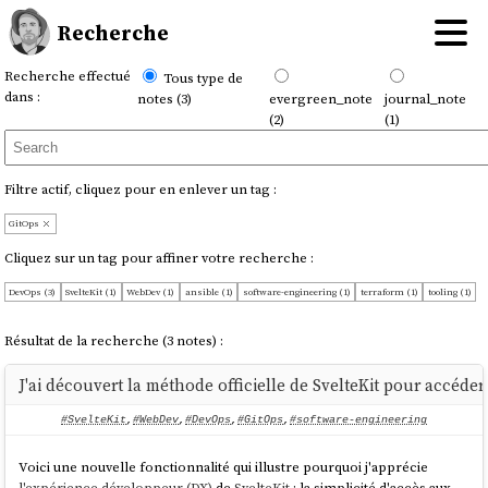
Recherche
Recherche effectué
Tous type de
dans :
notes (3)
evergreen_note
journal_note
(2)
(1)
Filtre actif, cliquez pour en enlever un tag :
GitOps
Cliquez sur un tag pour affiner votre recherche :
DevOps (3)
SvelteKit (1)
WebDev (1)
ansible (1)
software-engineering (1)
terraform (1)
tooling (1)
Résultat de la recherche (3 notes) :
J'ai découvert la méthode officielle de SvelteKit pour accéde
#SvelteKit
,
#WebDev
,
#DevOps
,
#GitOps
,
#software-engineering
Voici une nouvelle fonctionnalité qui illustre pourquoi j'apprécie
l'expérience développeur (DX)
de
SvelteKit
: la simplicité d'accès aux