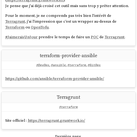
Je pense que j'ai déjà croisé cet outil mais sans trop y prêter attention.
Pour le moment, je ne comprends pas très bien l'intérêt de
Terragrunt
, j'ai l'impression que c'est un wrapper au-dessus de
Terraform
ou
OpenTofu
.
#
JaimeraisUnJour
prendre le temps de faire un
POC
de
Terragrunt
.
terraform-provider-ansible
#DevOps
,
#ansible
,
#terraform
,
#GitOps
https://github.com/ansible/terraform-provider-ansible/
Terragrunt
#terraform
Site officiel :
https://terragrunt.gruntwork.io/
Dernière page.