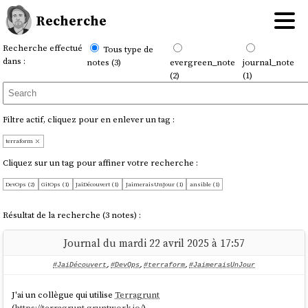
Recherche
Recherche effectué
Tous type de
dans :
notes (3)
evergreen_note
journal_note
(2)
(1)
Filtre actif, cliquez pour en enlever un tag :
terraform
Cliquez sur un tag pour affiner votre recherche :
DevOps (2)
GitOps (1)
JaiDécouvert (1)
JaimeraisUnJour (1)
ansible (1)
Résultat de la recherche (3 notes) :
Journal du mardi 22 avril 2025 à 17:57
#JaiDécouvert
,
#DevOps
,
#terraform
,
#JaimeraisUnJour
J'ai un collègue qui utilise
Terragrunt
(
https://terragrunt.gruntwork.io/
).