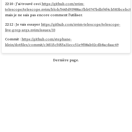
22:10 : J'ai trouvé ceci
https://github.com/nvim-
telescope/telescope.nvim/blob/5665d93988acfbb0747bdbf4f4cb583bcebc893
mais je ne sais pas encore comment l'utiliser.
22:12 : Je vais essayer
https://github.com/nvim-telescope/telescope-
live-grep-args.nvim/issues/33
Commit :
https://github.com/stephane-
klein/dotfiles/commit/c36515c5055a31ecc51e9f08ab02cdb8acdaac69
Dernière page.