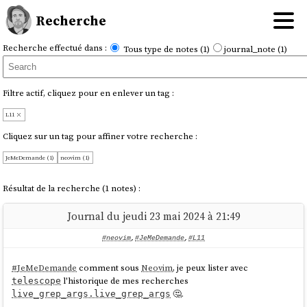
Recherche
Recherche effectué dans :
Tous type de notes (1)
journal_note (1)
Filtre actif, cliquez pour en enlever un tag :
L11
Cliquez sur un tag pour affiner votre recherche :
JeMeDemande (1)
neovim (1)
Résultat de la recherche (1 notes) :
Journal du jeudi 23 mai 2024 à 21:49
#neovim
,
#JeMeDemande
,
#L11
#
JeMeDemande
comment sous
Neovim
, je peux lister avec
l'historique de mes recherches
telescope
🤔.
live_grep_args.live_grep_args