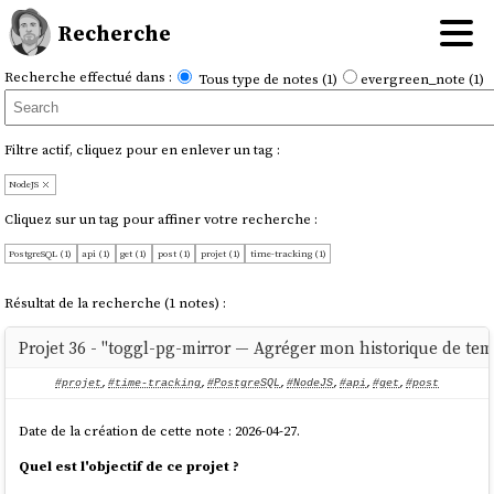
Recherche
Recherche effectué dans :
Tous type de notes (1)
evergreen_note (1)
Filtre actif, cliquez pour en enlever un tag :
NodeJS
Cliquez sur un tag pour affiner votre recherche :
PostgreSQL (1)
api (1)
get (1)
post (1)
projet (1)
time-tracking (1)
Résultat de la recherche (1 notes) :
Projet 36 - "toggl-pg-mirror — Agréger mon historique de te
#projet
,
#time-tracking
,
#PostgreSQL
,
#NodeJS
,
#api
,
#get
,
#post
Date de la création de cette note : 2026-04-27.
Quel est l'objectif de ce projet ?