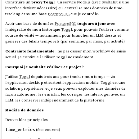
Construire un
proxy Toggl
: un service Node.js (avec
SvelteKit
si une
interface devient nécessaire) qui centralise mes données de time-
tracking dans une base
PostgreSQL
que je contrôle.
Avoir une base de données
PostgreSQL
toujours à jour
avec
l'intégralité de mon historique
Toggl
, pour pouvoir l'utiliser comme
source de vérité — notamment pour brancher un LLM dessus et
générer des bilans temporels (par semaine, par mois, par activité).
Contrainte fondamentale
: ne pas casser mon workflow de saisie
actuel. Je continue à utiliser Toggl normalement.
Pourquoi je souhaite réaliser ce projet ?
J'utilise
Toggl
depuis trois ans pour tracker mon temps — via
l'application desktop et surtout l'application mobile. Toggl est une
solution propriétaire, et je veux pouvoir exploiter mes données de
façon autonome : les enrichir, les corriger, les interroger avec un
LLM, les conserver indépendamment de la plateforme.
Modèle de données
Deux tables principales :
(état courant)
time_entries